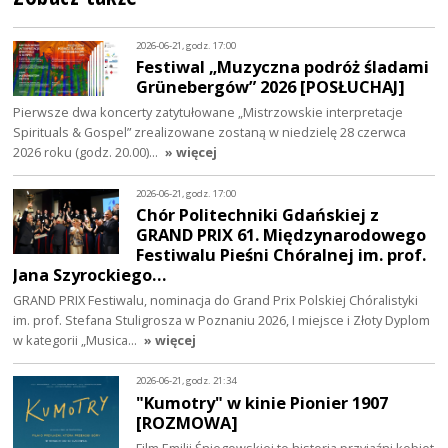
2026-06-21, godz. 17:00
Festiwal „Muzyczna podróż śladami
Grünebergów” 2026 [POSŁUCHAJ]
Pierwsze dwa koncerty zatytułowane „Mistrzowskie interpretacje
Spirituals & Gospel” zrealizowane zostaną w niedzielę 28 czerwca
2026 roku (godz. 20.00)…
» więcej
2026-06-21, godz. 17:00
Chór Politechniki Gdańskiej z
GRAND PRIX 61. Międzynarodowego
Festiwalu Pieśni Chóralnej im. prof.
Jana Szyrockiego…
GRAND PRIX Festiwalu, nominacja do Grand Prix Polskiej Chóralistyki
im. prof. Stefana Stuligrosza w Poznaniu 2026, I miejsce i Złoty Dyplom
w kategorii „Musica…
» więcej
2026-06-21, godz. 21:34
"Kumotry" w kinie Pionier 1907
[ROZMOWA]
Film Emilii Śniegowskiej to historia przyjaźni kobiet