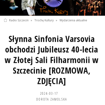
Radio Szczecin
»
Trochę Kultury
»
Wydarzenia aktualne
Słynna Sinfonia Varsovia
obchodzi Jubileusz 40-lecia
w Złotej Sali Filharmonii w
Szczecinie [ROZMOWA,
ZDJĘCIA]
2024-03-17
DOROTA ZAMOLSKA