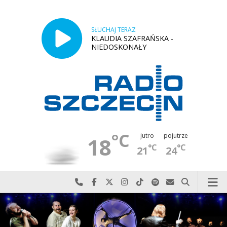
SŁUCHAJ TERAZ
KLAUDIA SZAFRAŃSKA -
NIEDOSKONAŁY
°C
jutro
pojutrze
18
°C
°C
21
24
Najlepiej po prostu do nas zadzwoń
Odwiedź nas na Facebook-u
Odwiedź nas na X
Odwiedź nas na Instagram-ie
Odwiedź nas na TikTok-u
Szukaj nas na Spotify
Wyślij do nas w
Szukaj