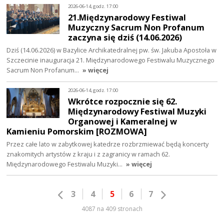
2026-06-14, godz. 17:00
21.Międzynarodowy Festiwal
Muzyczny Sacrum Non Profanum
zaczyna się dziś (14.06.2026)
Dziś (14.06.2026) w Bazylice Archikatedralnej pw. św. Jakuba Apostoła w
Szczecinie inauguracja 21. Międzynarodowego Festiwalu Muzycznego
Sacrum Non Profanum…
» więcej
2026-06-14, godz. 17:00
Wkrótce rozpocznie się 62.
Międzynarodowy Festiwal Muzyki
Organowej i Kameralnej w
Kamieniu Pomorskim [ROZMOWA]
Przez całe lato w zabytkowej katedrze rozbrzmiewać będą koncerty
znakomitych artystów z kraju i z zagranicy w ramach 62.
Międzynarodowego Festiwalu Muzyki…
» więcej
3
4
5
6
7
4087 na 409 stronach