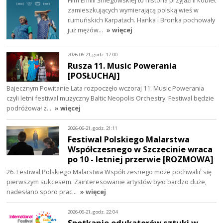
zamieszkujących wymierającą polską wieś w
rumuńskich Karpatach. Hanka i Bronka pochowały
już mężów…
» więcej
2026-06-21, godz. 17:00
Rusza 11. Music Powerania
[POSŁUCHAJ]
Bajecznym Powitanie Lata rozpoczęło wczoraj 11. Music Powerania
czyli letni festiwal muzyczny Baltic Neopolis Orchestry. Festiwal będzie
podróżował z…
» więcej
2026-06-21, godz. 21:11
Festiwal Polskiego Malarstwa
Współczesnego w Szczecinie wraca
po 10 - letniej przerwie [ROZMOWA]
26. Festiwal Polskiego Malarstwa Współczesnego może pochwalić się
pierwszym sukcesem. Zainteresowanie artystów było bardzo duże,
nadesłano sporo prac…
» więcej
2026-06-21, godz. 22:04
Spotkanie edukatorów sztuki w