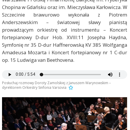
Chopina w Gdańsku oraz im. Mieczysława Karłowicza. W
Szczecinie brawurowo wykonała z Piotrem
Anderszewskim – światowej sławy pianistą
prowadzącym orkiestrę od instrumentu – Koncert
fortepianowy D-dur Hob. XVIII:11 Josepha Haydna,
Symfonię nr 35 D-dur Haffnerowską KV 385 Wolfganga
Amadeusa Mozarta i Koncert fortepianowy nr 1 C-dur
op. 15 Ludwiga van Beethovena.
Posłuchaj rozmowy Doroty Zamolskiej z Januszem Warynowskim –
dyrektorem Orkiestry Sinfonia Varsovia