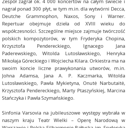
Zespół zagrał ok. 4 000 koncertów na całym świecie i
nagrał ponad 300 płyt, w tym m.in. dla wytwórni Decca,
Deutche Grammophon, Naxos, Sony i Warner.
Repertuar obejmuje dzieła od XVIII wieku do
współczesności. Szczególne miejsce zajmuje twórczość
polskich kompozytorów, w tym Fryderyka Chopina,
Krzysztofa Pendereckiego, Ignacego Jana
Paderewskiego, Witolda Lutosławskiego, Henryka
Mikołaja Góreckiego i Wojciecha Kilara. Orkiestra ma na
swoim koncie liczne prawykonania utworów, m.in.
Johna Adamsa, Jana A. P. Kaczmarka, Witolda
Lutosławskiego, Pawła Mykietyna, Onutė Narbutaitė,
Krzysztofa Pendereckiego, Marty Ptaszyńskiej, Marcina
Stańczyka i Pawła Szymańskiego.
Sinfonia Varsovia na jubileuszowe występy wybrała w
naszym kraju Teatr Wielki – Operę Narodową w
Warszawie i Polską Filharmonię Bałtycką im. Fryderyka