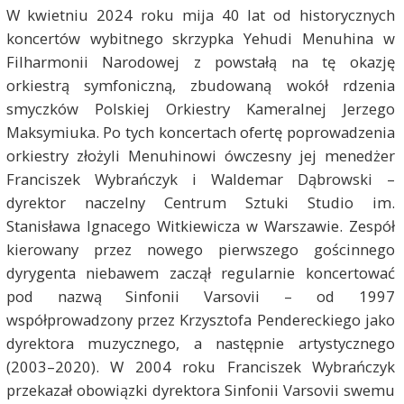
W kwietniu 2024 roku mija 40 lat od historycznych
koncertów wybitnego skrzypka Yehudi Menuhina w
Filharmonii Narodowej z powstałą na tę okazję
orkiestrą symfoniczną, zbudowaną wokół rdzenia
smyczków Polskiej Orkiestry Kameralnej Jerzego
Maksymiuka. Po tych koncertach ofertę poprowadzenia
orkiestry złożyli Menuhinowi ówczesny jej menedżer
Franciszek Wybrańczyk i Waldemar Dąbrowski –
dyrektor naczelny Centrum Sztuki Studio im.
Stanisława Ignacego Witkiewicza w Warszawie. Zespół
kierowany przez nowego pierwszego gościnnego
dyrygenta niebawem zaczął regularnie koncertować
pod nazwą Sinfonii Varsovii – od 1997
współprowadzony przez Krzysztofa Pendereckiego jako
dyrektora muzycznego, a następnie artystycznego
(2003–2020). W 2004 roku Franciszek Wybrańczyk
przekazał obowiązki dyrektora Sinfonii Varsovii swemu