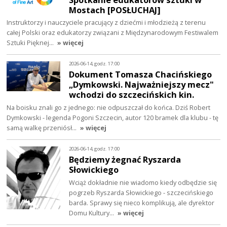
Mostach [POSŁUCHAJ]
Instruktorzy i nauczyciele pracujący z dziećmi i młodzieżą z terenu
całej Polski oraz edukatorzy związani z Międzynarodowym Festiwalem
Sztuki Pięknej…
» więcej
2026-06-14, godz. 17:00
Dokument Tomasza Chacińskiego
„Dymkowski. Najważniejszy mecz"
wchodzi do szczecińskich kin.
Na boisku znali go z jednego: nie odpuszczał do końca. Dziś Robert
Dymkowski - legenda Pogoni Szczecin, autor 120 bramek dla klubu - tę
samą walkę przeniósł…
» więcej
2026-06-14, godz. 17:00
Będziemy żegnać Ryszarda
Słowickiego
Wciąż dokładnie nie wiadomo kiedy odbędzie się
pogrzeb Ryszarda Słowickiego - szczecińskiego
barda. Sprawy się nieco komplikują, ale dyrektor
Domu Kultury…
» więcej