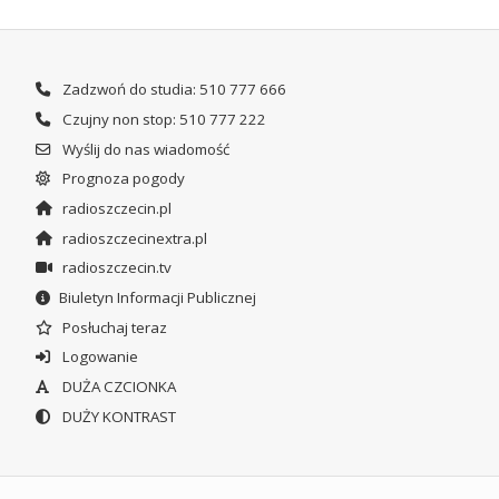
Zadzwoń do studia: 510 777 666
Czujny non stop: 510 777 222
Wyślij do nas wiadomość
Prognoza pogody
radioszczecin.pl
radioszczecinextra.pl
radioszczecin.tv
Biuletyn Informacji Publicznej
Posłuchaj teraz
Logowanie
DUŻA CZCIONKA
DUŻY KONTRAST