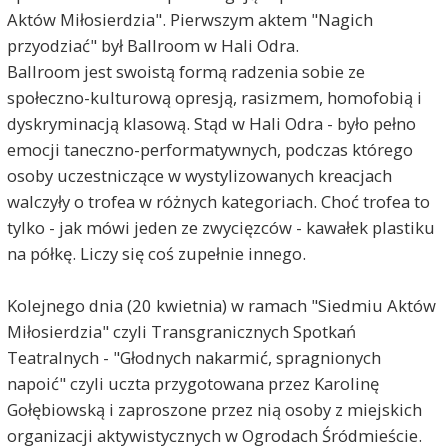
Aktów Miłosierdzia". Pierwszym aktem "Nagich
przyodziać" był Ballroom w Hali Odra.
Ballroom jest swoistą formą radzenia sobie ze
społeczno-kulturową opresją, rasizmem, homofobią i
dyskryminacją klasową. Stąd w Hali Odra - było pełno
emocji taneczno-performatywnych, podczas którego
osoby uczestniczące w wystylizowanych kreacjach
walczyły o trofea w różnych kategoriach. Choć trofea to
tylko - jak mówi jeden ze zwycięzców - kawałek plastiku
na półkę. Liczy się coś zupełnie innego.
Kolejnego dnia (20 kwietnia) w ramach "Siedmiu Aktów
Miłosierdzia" czyli Transgranicznych Spotkań
Teatralnych - "Głodnych nakarmić, spragnionych
napoić" czyli uczta przygotowana przez Karolinę
Gołębiowską i zaproszone przez nią osoby z miejskich
organizacji aktywistycznych w Ogrodach Śródmieście.