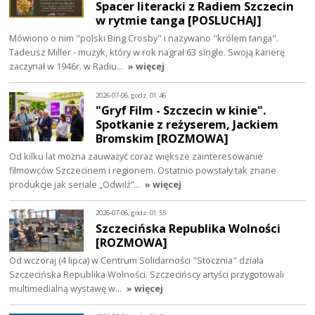
Spacer literacki z Radiem Szczecin
w rytmie tanga [POSLUCHAJ]
Mówiono o nim "polski Bing Crosby" i nazywano "królem tanga".
Tadeusz Miller - muzyk, który w rok nagrał 63 single. Swoją karierę
zaczynał w 1946r. w Radiu…
» więcej
2026-07-06, godz. 01:46
"Gryf Film - Szczecin w kinie".
Spotkanie z reżyserem, Jackiem
Bromskim [ROZMOWA]
Od kilku lat można zauważyć coraz większe zainteresowanie
filmowców Szczecinem i regionem. Ostatnio powstały tak znane
produkcje jak seriale „Odwilż”…
» więcej
2026-07-06, godz. 01:55
Szczecińska Republika Wolności
[ROZMOWA]
Od wczoraj (4 lipca) w Centrum Solidarności "Stocznia" działa
Szczecińska Republika Wolności. Szczecińscy artyści przygotowali
multimedialną wystawę w…
» więcej