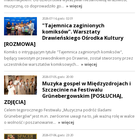
muzyczną, co doprowadziło go…
» więcej
2026-07-14, godz. 02:01
"Tajemnica zaginionych
komiksów". Warsztaty
Drawieńskiego Ośrodka Kultury
[ROZMOWA]
Komiks o intrygującym tytule "Tajemnica zaginionych komiksów",
będący swoistym przewodnikiem po Drawnie, został stworzony przez
uczestników warsztatów komiksowych…
» więcej
2026-07-05, godz. 20:00
Muzyka gospel w Międzyzdrojach i
Szczecinie na Festiwalu
Grünebergowskim [POSŁUCHAJ,
ZDJĘCIA]
Celem tegorocznego Festiwalu „Muzyczna podróż śladami
Grünebergów” jest m.in. zwrócenie uwagi na to, jak ważną rolę w walce
o wolność i poszanowanie…
» więcej
2026-07-06, godz. 23:20