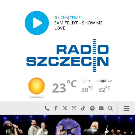
SŁUCHAJ TERAZ
SAM FELDT - SHOW ME
LOVE
°C
jutro
pojutrze
23
°C
°C
30
32
Najlepiej po prostu do nas zadzwoń
Odwiedź nas na Facebook-u
Odwiedź nas na X
Odwiedź nas na Instagram-ie
Odwiedź nas na TikTok-u
Szukaj nas na Spotify
Wyślij do nas w
Szukaj