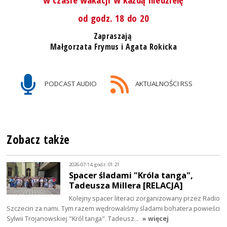
od godz. 18 do 20
Zapraszają
Małgorzata Frymus i Agata Rokicka
PODCAST AUDIO
AKTUALNOŚCI RSS
Zobacz także
2026-07-14, godz. 01:21
Spacer śladami "Króla tanga",
Tadeusza Millera [RELACJA]
Kolejny spacer literaci zorganizowany przez Radio
Szczecin za nami. Tym razem wędrowaliśmy śladami bohatera powieści
Sylwii Trojanowskiej "Król tanga". Tadeusz…
» więcej