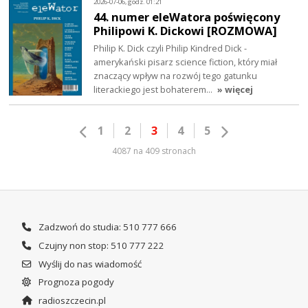
2026-07-06, godz. 01:21
44. numer eleWatora poświęcony
Philipowi K. Dickowi [ROZMOWA]
Philip K. Dick czyli Philip Kindred Dick -
amerykański pisarz science fiction, który miał
znaczący wpływ na rozwój tego gatunku
literackiego jest bohaterem…
» więcej
1
2
3
4
5
4087 na 409 stronach
Zadzwoń do studia: 510 777 666
Czujny non stop: 510 777 222
Wyślij do nas wiadomość
Prognoza pogody
radioszczecin.pl