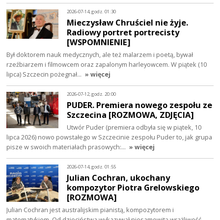
2026-07-14, godz. 01:30
Mieczysław Chruściel nie żyje.
Radiowy portret portrecisty
[WSPOMNIENIE]
Był doktorem nauk medycznych, ale też malarzem i poetą, bywał
rzeźbiarzem i filmowcem oraz zapalonym harleyowcem. W piątek (10
lipca) Szczecin pożegnał…
» więcej
2026-07-12, godz. 20:00
PUDER. Premiera nowego zespołu ze
Szczecina [ROZMOWA, ZDJĘCIA]
Utwór Puder (premiera odbyła się w piątek, 10
lipca 2026) nowo powstałego w Szczecinie zespołu Puder to, jak grupa
pisze w swoich materiałach prasowych:…
» więcej
2026-07-14, godz. 01:55
Julian Cochran, ukochany
kompozytor Piotra Grelowskiego
[ROZMOWA]
Julian Cochran jest australijskim pianistą, kompozytorem i
matematykiem. Od dzieciństwa wykazywał niesamowitą wrażliwość