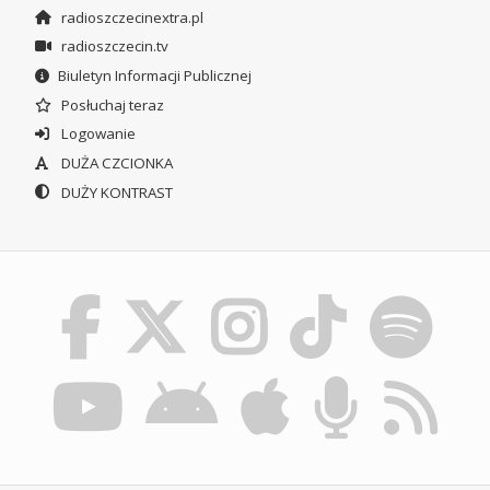
radioszczecinextra.pl
radioszczecin.tv
Biuletyn Informacji Publicznej
Posłuchaj teraz
Logowanie
DUŻA CZCIONKA
DUŻY KONTRAST