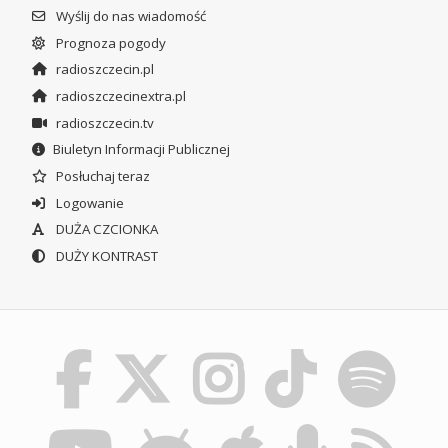
Wyślij do nas wiadomość
Prognoza pogody
radioszczecin.pl
radioszczecinextra.pl
radioszczecin.tv
Biuletyn Informacji Publicznej
Posłuchaj teraz
Logowanie
DUŻA CZCIONKA
DUŻY KONTRAST