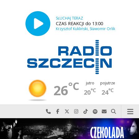
SŁUCHAJ TERAZ
CZAS REAKCJI do 13:00
Krzysztof Kukliński, Sławomir Orlik
°C
jutro
pojutrze
26
°C
°C
20
24
Najlepiej po prostu do nas zadzwoń
Odwiedź nas na Facebook-u
Odwiedź nas na X
Odwiedź nas na Instagram-ie
Odwiedź nas na TikTok-u
Szukaj nas na Spotify
Wyślij do nas w
Szukaj