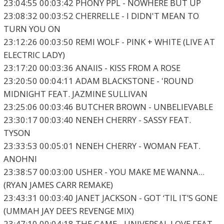
23:04:55 00:03:42 PHONY PPL - NOWHERE BUT UP
23:08:32 00:03:52 CHERRELLE - I DIDN'T MEAN TO
TURN YOU ON
23:12:26 00:03:50 REMI WOLF - PINK + WHITE (LIVE AT
ELECTRIC LADY)
23:17:20 00:03:36 ANAIIS - KISS FROM A ROSE
23:20:50 00:04:11 ADAM BLACKSTONE - 'ROUND
MIDNIGHT FEAT. JAZMINE SULLIVAN
23:25:06 00:03:46 BUTCHER BROWN - UNBELIEVABLE
23:30:17 00:03:40 NENEH CHERRY - SASSY FEAT.
TYSON
23:33:53 00:05:01 NENEH CHERRY - WOMAN FEAT.
ANOHNI
23:38:57 00:03:00 USHER - YOU MAKE ME WANNA...
(RYAN JAMES CARR REMAKE)
23:43:31 00:03:40 JANET JACKSON - GOT ‘TIL IT’S GONE
(UMMAH JAY DEE’S REVENGE MIX)
23:47:10 00:04:18 THE GAME - UNIVERSAL LOVE FEAT.