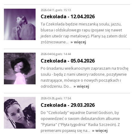
2026-04-11, godz. 15:13
Czekolada - 12.04.2026
Ta Czekolada będzie mieszanką soulu, jazzu,
bluesa i oldskulowego rapu (pojawi się nawet
jeden utwór rap metalowy;). Plany są zatem dość
zróżnicowane…
» więcej
2026-04-04, godz. 14:44
Czekolada - 05.04.2026
Po śniadaniu wielkanocnym zapraszam na trochę
soulu - będą z nami utwory radosne, pozytywnie
nastrajające, mówiące o nowych początkach i
odrodzeniu. Do…
» więcej
2026-03-28, godz. 17:54
Czekolada - 29.03.2026
Do "Czekolady" wpadnie Daniel Godson, by
opowiedzieć o swoim debiutanckim albumie
"Pytania" ("Płyta tygodnia" Radia Szczecin). Z
premierami pojawią się na…
» więcej