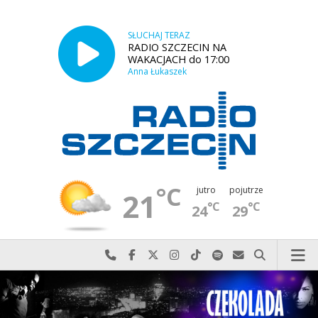
SŁUCHAJ TERAZ
RADIO SZCZECIN NA
WAKACJACH do 17:00
Anna Łukaszek
°C
jutro
pojutrze
21
°C
°C
24
29
Najlepiej po prostu do nas zadzwoń
Odwiedź nas na Facebook-u
Odwiedź nas na X
Odwiedź nas na Instagram-ie
Odwiedź nas na TikTok-u
Szukaj nas na Spotify
Wyślij do nas w
Szukaj