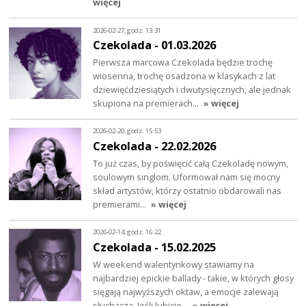
więcej
2026-02-27, godz. 13:31
Czekolada - 01.03.2026
Pierwsza marcowa Czekolada będzie trochę
wiosenna, trochę osadzona w klasykach z lat
dziewięćdziesiątych i dwutysięcznych, ale jednak
skupiona na premierach…
» więcej
2026-02-20, godz. 15:53
Czekolada - 22.02.2026
To już czas, by poświęcić całą Czekoladę nowym,
soulowym singlom. Uformował nam się mocny
skład artystów, którzy ostatnio obdarowali nas
premierami…
» więcej
2026-02-14, godz. 16:22
Czekolada - 15.02.2025
W weekend walentynkowy stawiamy na
najbardziej epickie ballady - takie, w których głosy
sięgają najwyższych oktaw, a emocje zalewają
słuchacza. Jeśli lubicie…
» więcej