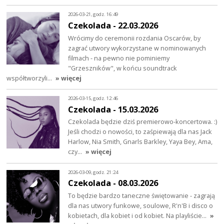
2026-03-21, godz. 16:49
Czekolada - 22.03.2026
Wrócimy do ceremonii rozdania Oscarów, by
zagrać utwory wykorzystane w nominowanych
filmach - na pewno nie pominiemy
"Grzeszników", w końcu soundtrack
współtworzyli…
» więcej
2026-03-15, godz. 12:46
Czekolada - 15.03.2026
Czekolada będzie dziś premierowo-koncertowa. :)
Jeśli chodzi o nowości, to zaśpiewają dla nas Jack
Harlow, Nia Smith, Gnarls Barkley, Yaya Bey, Ama,
czy…
» więcej
2026-03-09, godz. 21:24
Czekolada - 08.03.2026
To będzie bardzo taneczne świętowanie - zagrają
dla nas utwory funkowe, soulowe, R'n'B i disco o
kobietach, dla kobiet i od kobiet. Na playliście…
»