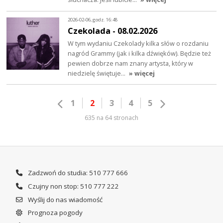
2026-02-06, godz. 16:48
Czekolada - 08.02.2026
W tym wydaniu Czekolady kilka słów o rozdaniu
nagród Grammy (jak i kilka dźwięków). Będzie też
pewien dobrze nam znany artysta, który w
niedzielę świętuje…
» więcej
1
2
3
4
5
635 na 64 stronach
Zadzwoń do studia: 510 777 666
Czujny non stop: 510 777 222
Wyślij do nas wiadomość
Prognoza pogody