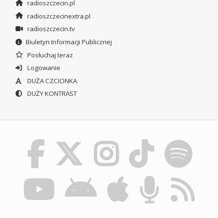
radioszczecin.pl
radioszczecinextra.pl
radioszczecin.tv
Biuletyn Informacji Publicznej
Posłuchaj teraz
Logowanie
DUŻA CZCIONKA
DUŻY KONTRAST