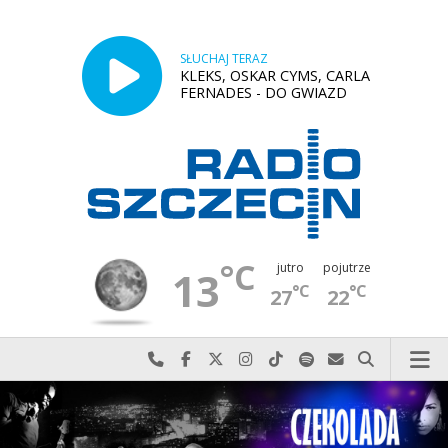
SŁUCHAJ TERAZ
KLEKS, OSKAR CYMS, CARLA
FERNADES - DO GWIAZD
°C
jutro
pojutrze
13
°C
°C
27
22
Najlepiej po prostu do nas zadzwoń
Odwiedź nas na Facebook-u
Odwiedź nas na X
Odwiedź nas na Instagram-ie
Odwiedź nas na TikTok-u
Szukaj nas na Spotify
Wyślij do nas w
Szukaj