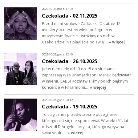
2025-10-31, godz. 17:09
Czekolada - 02.11.2025
Przed nami soulowe Zaduszki. Ostatnie 12
miesięcy to niestety wiele pożegnań w
muzycznym świecie - wrócimy do nich w
Czekoladzie. Na playliście pojawią…
» więcej
2025-10-25, godz. 12:40
Czekolada - 26.10.2025
Już w niedzielę od 13 do 15 do słuchania
zapraszają Was Brian Jackson i Marek Pędziwiatr
w imieniu EABS! Rozmawialiśmy po ich pięknym
koncercie w Filharmonii…
» więcej
2025-10-18, godz. 20:12
Czekolada - 19.10.2025
To tragiczne i przedwczesne pożegnanie,
którego nikt się nie spodziewał. W wieku 51. lat
odszedł D'Angelo - artysta, którego wpływ na
świat soulu…
» więcej