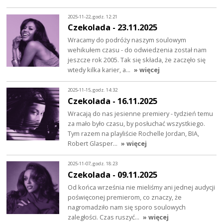
2025-11-22, godz. 12:21
Czekolada - 23.11.2025
Wracamy do podróży naszym soulowym
wehikułem czasu - do odwiedzenia został nam
jeszcze rok 2005. Tak się składa, że zaczęło się
wtedy kilka karier, a…
» więcej
2025-11-15, godz. 14:32
Czekolada - 16.11.2025
Wracają do nas jesienne premiery - tydzień temu
za mało było czasu, by posłuchać wszystkiego.
Tym razem na playliście Rochelle Jordan, BIA,
Robert Glasper…
» więcej
2025-11-07, godz. 18:23
Czekolada - 09.11.2025
Od końca września nie mieliśmy ani jednej audycji
poświęconej premierom, co znaczy, że
nagromadziło nam się sporo soulowych
zaległości. Czas ruszyć…
» więcej