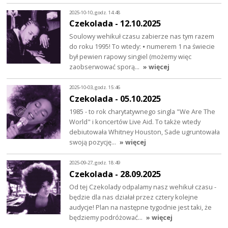
2025-10-10, godz. 14:48
Czekolada - 12.10.2025
Soulowy wehikuł czasu zabierze nas tym razem
do roku 1995! To wtedy: ⦁ numerem 1 na świecie
był pewien rapowy singiel (możemy więc
zaobserwować sporą…
» więcej
2025-10-03, godz. 15:46
Czekolada - 05.10.2025
1985 - to rok charytatywnego singla "We Are The
World" i koncertów Live Aid. To także wtedy
debiutowała Whitney Houston, Sade ugruntowała
swoją pozycję…
» więcej
2025-09-27, godz. 18:49
Czekolada - 28.09.2025
Od tej Czekolady odpalamy nasz wehikuł czasu -
będzie dla nas działał przez cztery kolejne
audycje! Plan na następne tygodnie jest taki, że
będziemy podróżować…
» więcej