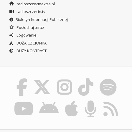
radioszczecinextra.pl
radioszczecin.tv
Biuletyn Informacji Publicznej
Posłuchaj teraz
Logowanie
DUŻA CZCIONKA
DUŻY KONTRAST