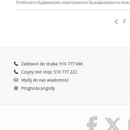
Розпочато будівництво електронного брандмауера на польс
2
Zadzwoń do studia: 510 777 666
Czujny non stop: 510 777 222
Wyślij do nas wiadomość
Prognoza pogody