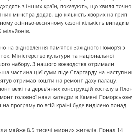
 надходять з інших країн, показують, що хвиля точно
пник міністра додав, що кількість хворих на грип
ому осінньо-весняному сезоні кількість випадків
 мільйонів.
но на відновлення пам’яток Західного Помор’я з
ток. Міністерство культури та національної
ого набору. З нашого воєводства отримали
ьша частина цієї суми піде Старгарду на наступни
бятув отримав кошти на ремонт даху палацу.
нт вежі та дерев’яних конструкцій костелу в Плон
монт головної нави катедри в Камені Поморськом
 на програму по всій країні буде виділено понад
нули майже 8,5 тисячі мирних жителів. Понад 14