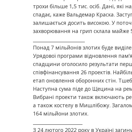
трохи більше 1,5 тис. осіб. Дані, які
спадає, каже Вальдемар Краска. Засту
залишається досить високою. У поточн
захворювання на грип склала майже 5
______________________
Понад 7 мільйонів злотих буде виділе
Урядової програми відновлення пам’я
спадщини оголосило результати перш
співфінансування 26 проектів. Найбіл
етап оновлення оборонних стін. Тше
Наступна сума піде до Щецина на ремо
Вибрані проекти також включають ре
а також костелу в Мишлібожу. Загалом
164 мільйони злотих.
_____________________
З 24 лютого 2022 року в Україні заги