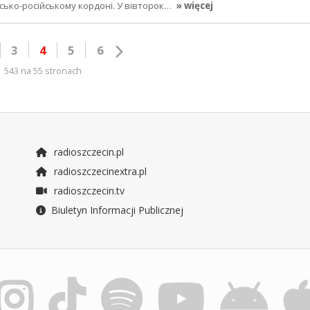
ько-російському кордоні. У вівторок…
» więcej
3
4
5
6
543 na 55 stronach
radioszczecin.pl
radioszczecinextra.pl
radioszczecin.tv
Biuletyn Informacji Publicznej