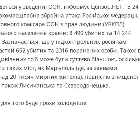
еться у зведенні ООН, інформує Цензор.НЕТ. "З 24
окомасштабна збройна атака Російської Федерації,
рховного комісара ООН з прав людини (УВКПЛ)
льного населення країни: 8 490 убитих та 14 244
. Зазначається, що у підконтрольних росіянам
астей 652 убитих та 2316 поранених особи. Також 
ивільних осіб може бути суттєво більшою, оскільк
з таких міст, як Маріуполь (де, за заявами
онад 20 тисяч мирних жителів), повністю знищеної
а також Лисичанська та Сєверодонецька.
для того буде трохи холодніше.