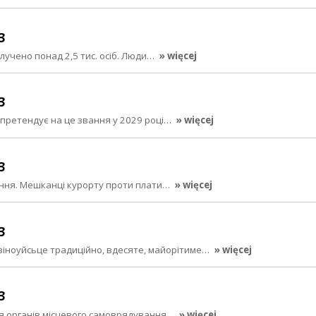
3
алучено понад 2,5 тис. осіб. Люди…
» więcej
3
 претендує на це звання у 2029 році…
» więcej
3
ання. Мешканці курорту проти плати…
» więcej
3
віноуйсьце традиційно, вдесяте, майорітиме…
» więcej
3
для органів місцевого самоврядування…
» więcej