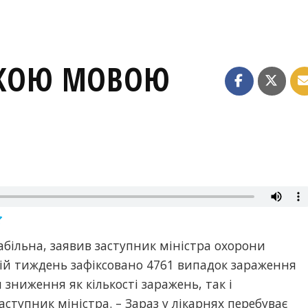
ЬКОЮ МОВОЮ
абільна, заявив заступник міністра охорони
ній тиждень зафіксовано 4761 випадок зараження
 зниження як кількості заражень, так і
заступник міністра. – Зараз у лікарнях перебуває