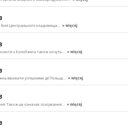
3
ді біля Центрального кладовища…
» więcej
3
таксисти з Колобжега також хочуть…
» więcej
3
можна вважати успішними дії Польщі…
» więcej
3
рвня. Також це означає скасування…
» więcej
3