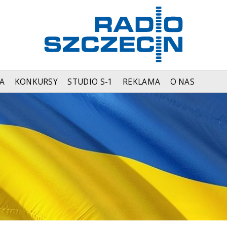
A
KONKURSY
STUDIO S-1
REKLAMA
O NAS