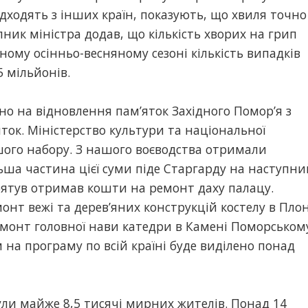
 надходять з інших країн, показують, що хвиля точно
пник міністра додав, що кількість хворих на грип
ому осінньо-весняному сезоні кількість випадків
 мільйонів.
но на відновлення пам’яток Західного Помор’я з
ток. Міністерство культури та національної
ого набору. З нашого воєводства отримали
ьша частина цієї суми піде Старгарду на наступни
бятув отримав кошти на ремонт даху палацу.
нт вежі та дерев’яних конструкцій костелу в Плон
монт головної нави катедри в Камені Поморськом
 на програму по всій країні буде виділено понад
нули майже 8,5 тисячі мирних жителів. Понад 14