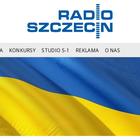
A
KONKURSY
STUDIO S-1
REKLAMA
O NAS