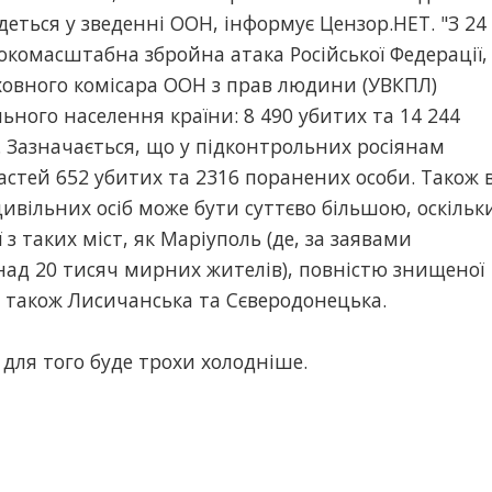
еться у зведенні ООН, інформує Цензор.НЕТ. "З 24
окомасштабна збройна атака Російської Федерації,
рховного комісара ООН з прав людини (УВКПЛ)
льного населення країни: 8 490 убитих та 14 244
. Зазначається, що у підконтрольних росіянам
астей 652 убитих та 2316 поранених особи. Також 
ивільних осіб може бути суттєво більшою, оскільк
з таких міст, як Маріуполь (де, за заявами
онад 20 тисяч мирних жителів), повністю знищеної
а також Лисичанська та Сєверодонецька.
для того буде трохи холодніше.