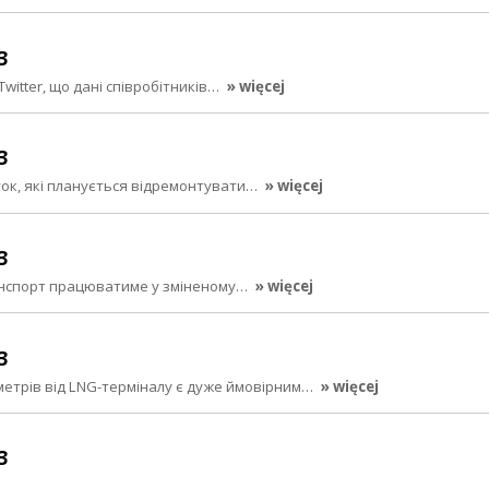
3
 Twitter, що дані співробітників…
» więcej
3
яток, які планується відремонтувати…
» więcej
3
 транспорт працюватиме у зміненому…
» więcej
3
метрів від LNG-терміналу є дуже ймовірним…
» więcej
3