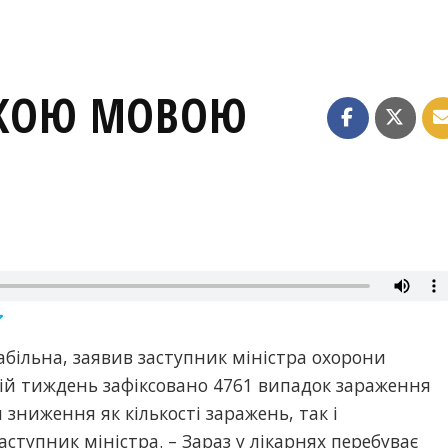
ЬКОЮ МОВОЮ
абільна, заявив заступник міністра охорони
ній тиждень зафіксовано 4761 випадок зараження
 зниження як кількості заражень, так і
заступник міністра. – Зараз у лікарнях перебуває