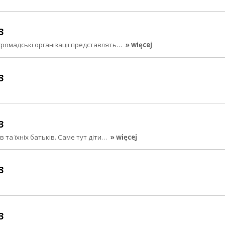
3
і громадські організації представлять…
» więcej
3
3
 та їхніх батьків. Саме тут діти…
» więcej
3
3