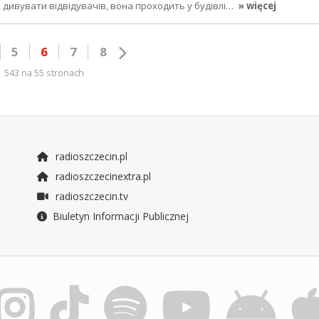
є дивувати відвідувачів, вона проходить у будівлі…
» więcej
5
6
7
8
543 na 55 stronach
radioszczecin.pl
radioszczecinextra.pl
radioszczecin.tv
Biuletyn Informacji Publicznej