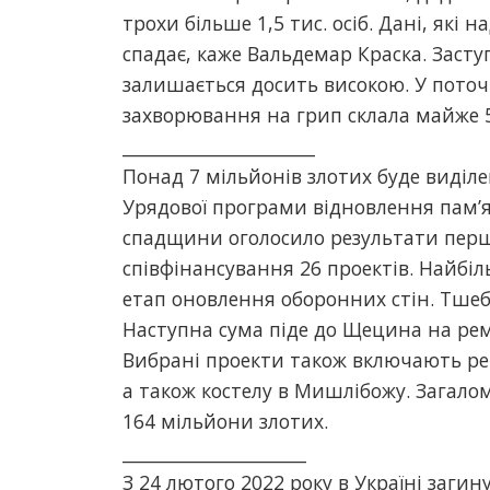
трохи більше 1,5 тис. осіб. Дані, які
спадає, каже Вальдемар Краска. Засту
залишається досить високою. У поточн
захворювання на грип склала майже 5
______________________
Понад 7 мільйонів злотих буде виділе
Урядової програми відновлення пам’я
спадщини оголосило результати перш
співфінансування 26 проектів. Найбіл
етап оновлення оборонних стін. Тше
Наступна сума піде до Щецина на ремо
Вибрані проекти також включають ре
а також костелу в Мишлібожу. Загалом
164 мільйони злотих.
_____________________
З 24 лютого 2022 року в Україні заги