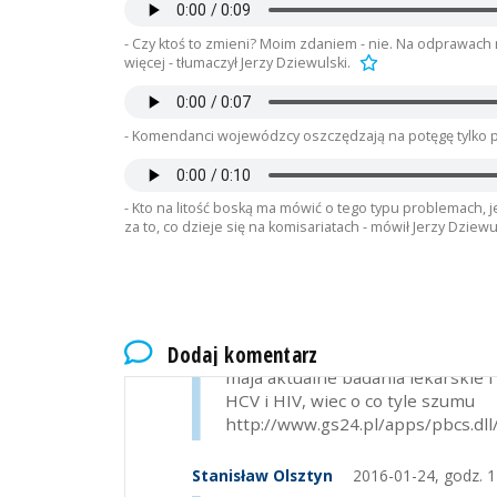
S. Olsztyn, dn. 26.02.2014 r.
- Czy ktoś to zmieni? Moim zdaniem - nie. Na odprawach mó
s. olsztyn
2014-02-27, godz. 09:47
więcej - tłumaczył Jerzy Dziewulski.
No super... uderz w stół a nożyce 
Już mój bezpośredni przełożony o
Tak działają kolesie!
- Komendanci wojewódzcy oszczędzają na potęgę tylko po 
Ciekawe co na to Komendant Główn
nie było, że to anonim. Pozdrawia
- Kto na litość boską ma mówić o tego typu problemach, 
za to, co dzieje się na komisariatach - mówił Jerzy Dziewu
s. olsztyn
2014-03-03, godz. 20:33
Jak chcesz śledzić losy autora te
Wojciech Biskupski
2014-03-05, godz. 
Dodaj komentarz
Zycie policjantów niczym nie jest 
maja aktualne badania lekarskie 
HCV i HIV, wiec o co tyle szumu
http://www.gs24.pl/apps/pbcs.d
Stanisław Olsztyn
2016-01-24, godz. 1