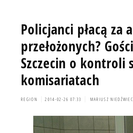
Policjanci płacą za 
przełożonych? Gośc
Szczecin o kontroli
komisariatach
REGION
2014-02-26 07:33
MARIUSZ NIEDŹWIEC
s. olsztyn
2014-02-26, godz. 21:55