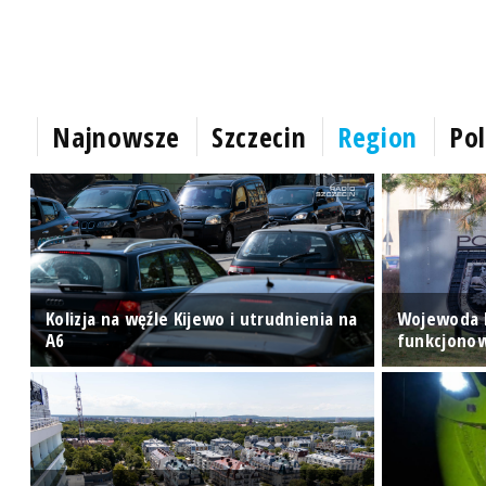
Najnowsze
Szczecin
Region
Pol
Kolizja na węźle Kijewo i utrudnienia na
Wojewoda b
A6
funkcjonow