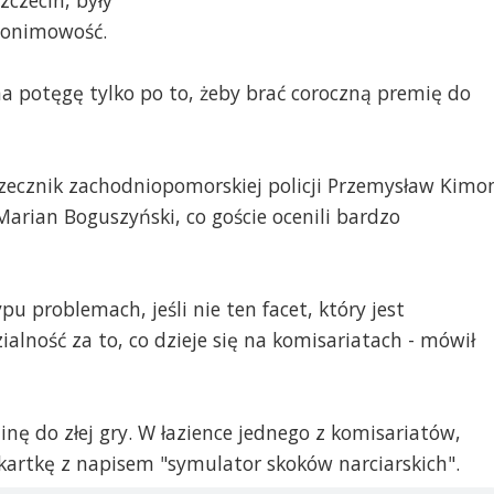
turze. W filmie „1920 Bitwa warszawska” pada kwestia do
anonimowość.
noru ani munduru nie plami” a ja stwierdzam, że czysta głupo
to bardzo, panowie byli i obecni logistycy!
ększość policjantów i pracowników tych z kierownictwa i ich
 potęgę tylko po to, żeby brać coroczną premię do
ający się na tym co robią, pracowici, mozolnie, z dużym trude
m. Tak jak w całym naszym polskim społeczeństwie. Ale wiem
e i ma się bardzo dobrze. Panie Jerzy, jak chichot historii brzm
ch pana Aleksandra Małachowskiego. Pamiętam jego ciepłe i
 rzecznik zachodniopomorskiej policji Przemysław Kimo
wizja nocą” i „Rozmowy o cierpieniu”. Już w 2001 roku
arian Boguszyński, co goście ocenili bardzo
oniec republiki kolesiów. Niestety jego słowa sprzed 13 lat są
j aktualne: „Nie szuka się w obecnych czasach ludzi umiejący
tałconych w dziedzinie, do kierowania którą byliby powołani.
ję skończenie ze stosowaniem prastarej zasady popierania
u problemach, jeśli nie ten facet, który jest
 być tylko dla rozumnych i umiejących skutecznie działać!
adzy i zasada postępowania. Biada innym rozwiązaniom”! Kto
lność za to, co dzieje się na komisariatach - mówił
mną?
rawdę kuleje w logistyce Policji oprócz zarządzania to służę
e rozwiązania, o które pan też jak wiem zabiegał, jako polityk
wo Policji nie chce o tym słyszeć. Górą zamordyzm, prywata i
minę do złej gry. W łazience jednego z komisariatów,
 kartkę z napisem "symulator skoków narciarskich".