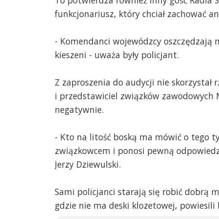
mundur, czy jest cywilem w garni
funkcjonariusz, który chciał zachować 
kapitana WP „czysta wódka ani ho
plami honor, mundur i garnitur… i 
Wiem i wierzę, że zdecydowana wi
- Komendanci wojewódzcy oszczędzają na
podwładnych to ludzie uczciwi, zn
kieszeni - uważa były policjant.
próbujący związać koniec z końce
też, że republika kolesiów istniej
słowa pana kolegi z ław sejmowy
Z zaproszenia do audycji nie skorzystał
mądre monologi w programie „Tele
i przedstawiciel związków zawodowych M
zapowiadał, że nadszedł czas na k
moim zdaniem dalej jak najbardzie
negatywnie.
skutecznie działać i dobrze wyksz
Wystarczy, że są swoi.” „Proponu
- Kto na litość boską ma mówić o tego typ
tylko swojaków. Stanowiska muszą
Takie powinno być nowe hasło wł
związkowcem i ponosi pewną odpowiedzia
się pod tym podpisze razem ze 
Jerzy Dziewulski.
A jak chce pan wiedzieć co tak nap
swoją wiedzą. Są proste i skuteczn
były policjant. Obecne kierownict
Sami policjanci starają się robić dobrą 
republika kolesiów!
gdzie nie ma deski klozetowej, powiesili
Pozdrawiam.