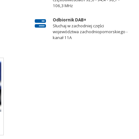
od
106,3 MHz
m
Odbiornik DAB+
Słuchaj w zachodniej części
województwa zachodniopomorskiego -
kanał 11A
o
m
ki
s
cy
ej
ą