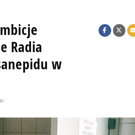
ambicje
ie Radia
 sanepidu w
KI