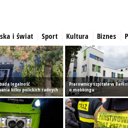
ska i świat
Sport
Kultura
Biznes
P
ada legalność
Pracownicy szpitala w Barli
ania kilku polickich radnych
o mobbingu