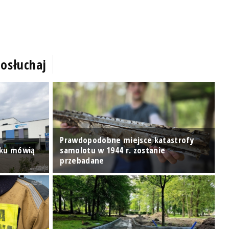
osłuchaj
Prawdopodobne miejsce katastrofy
nku mówią
samolotu w 1944 r. zostanie
W
przebadane
o