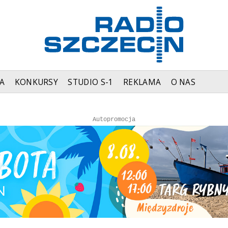
A
KONKURSY
STUDIO S-1
REKLAMA
O NAS
Autopromocja
Autopromocja