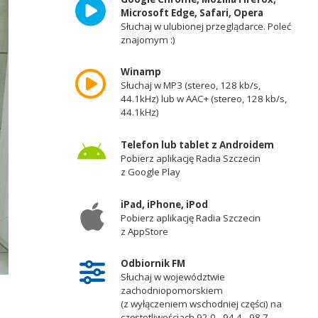
Microsoft Edge, Safari, Opera
Słuchaj w ulubionej przeglądarce. Poleć
znajomym :)
am
h
Winamp
Słuchaj w MP3 (stereo, 128 kb/s,
44.1kHz) lub w AAC+ (stereo, 128 kb/s,
44.1kHz)
m
Telefon lub tablet z Androidem
e.
Pobierz aplikację Radia Szczecin
z Google Play
w
iPad, iPhone, iPod
.
Pobierz aplikację Radia Szczecin
.
z AppStore
Odbiornik FM
Słuchaj w województwie
zachodniopomorskiem
(z wyłączeniem wschodniej części) na
częstotliwościach 92,0 - 94,4 - 98,7 -