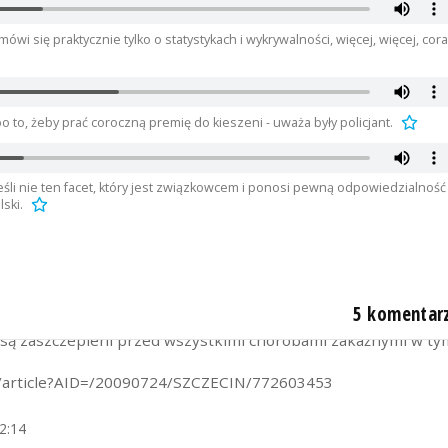
wi się praktycznie tylko o statystykach i wykrywalności, więcej, więcej, cor
się odezwą!
trzymał polecenie odsunięcia mnie od pracy!
to, żeby prać coroczną premię do kieszeni - uważa były policjant.
y Policji, do którego przedmiotowy list także wysłałem. Żeb
m wszystkich czytających!
jeśli nie ten facet, który jest związkowcem i ponosi pewną odpowiedzialność
lski.
go listu otwartego to zapraszam na stronę: kuprawdzie.pl
06:50
5 komentar
zagrożone, już w 2009 roku ten sam Kisiel pisał iż policjanci
i są zaszczepieni przed wszystkimi chorobami zakaźnymi w ty
ll/article?AID=/20090724/SZCZECIN/772603453
2:14