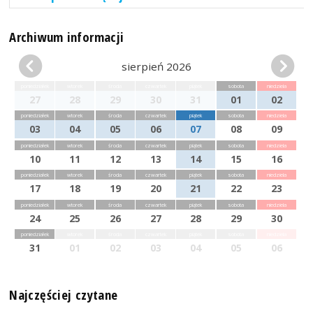
Archiwum informacji
sierpień 2026
poniedziałek
wtorek
środa
czwartek
piątek
sobota
niedziela
27
28
29
30
31
01
02
poniedziałek
wtorek
środa
czwartek
piątek
sobota
niedziela
03
04
05
06
07
08
09
poniedziałek
wtorek
środa
czwartek
piątek
sobota
niedziela
10
11
12
13
14
15
16
poniedziałek
wtorek
środa
czwartek
piątek
sobota
niedziela
17
18
19
20
21
22
23
poniedziałek
wtorek
środa
czwartek
piątek
sobota
niedziela
24
25
26
27
28
29
30
poniedziałek
wtorek
środa
czwartek
piątek
sobota
niedziela
31
01
02
03
04
05
06
Najczęściej czytane