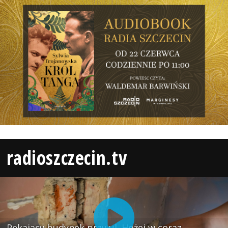
radioszczecin.tv
Pękający budynek przy ul. Hożej w coraz