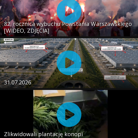
82. rocznica wybuchu Powstania Warszawskiego
[WIDEO, ZDJĘCIA]
31.07.2026
Zlikwidowali plantację konopi