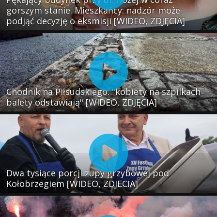
gorszym stanie. Mieszkańcy: nadzór może
podjąć decyzję o eksmisji [WIDEO, ZDJĘCIA]
Chodnik na Piłsudskiego: "kobiety na szpilkach
balety odstawiają" [WIDEO, ZDJĘCIA]
Dwa tysiące porcji zupy grzybowej pod
Kołobrzegiem [WIDEO, ZDJECIA]