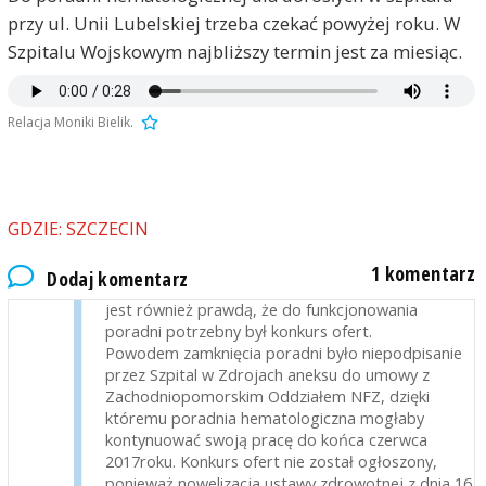
przy ul. Unii Lubelskiej trzeba czekać powyżej roku. W
Szpitalu Wojskowym najbliższy termin jest za miesiąc.
Relacja Moniki Bielik.
nfzszczecin
2016-06-13, godz. 13:30
W sprostowaniu informacji opublikowanej przez
GDZIE: SZCZECIN
Radio Szczecin: nie jest prawdą, jakoby powodem
zamknięcia poradni hematologicznej w
1 komentarz
Dodaj komentarz
szczecińskich Zdrojach był „brak pieniędzy”. Nie
jest również prawdą, że do funkcjonowania
poradni potrzebny był konkurs ofert.
Powodem zamknięcia poradni było niepodpisanie
przez Szpital w Zdrojach aneksu do umowy z
Zachodniopomorskim Oddziałem NFZ, dzięki
któremu poradnia hematologiczna mogłaby
kontynuować swoją pracę do końca czerwca
2017roku. Konkurs ofert nie został ogłoszony,
ponieważ nowelizacja ustawy zdrowotnej z dnia 16