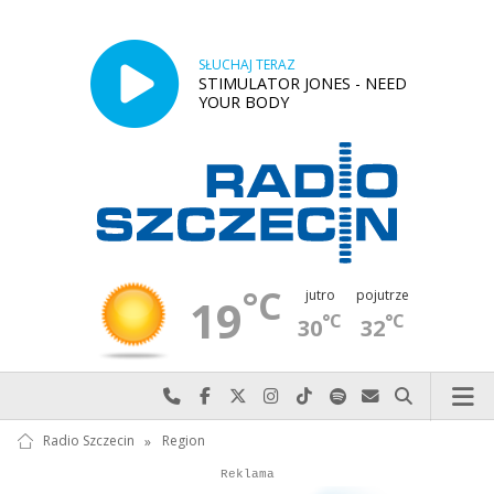
SŁUCHAJ TERAZ
STIMULATOR JONES - NEED
YOUR BODY
°C
jutro
pojutrze
19
°C
°C
30
32
Najlepiej po prostu do nas zadzwoń
Odwiedź nas na Facebook-u
Odwiedź nas na X
Odwiedź nas na Instagram-ie
Odwiedź nas na TikTok-u
Szukaj nas na Spotify
Wyślij do nas w
Szukaj
Radio Szczecin
»
Region
Autopromocja
Reklama