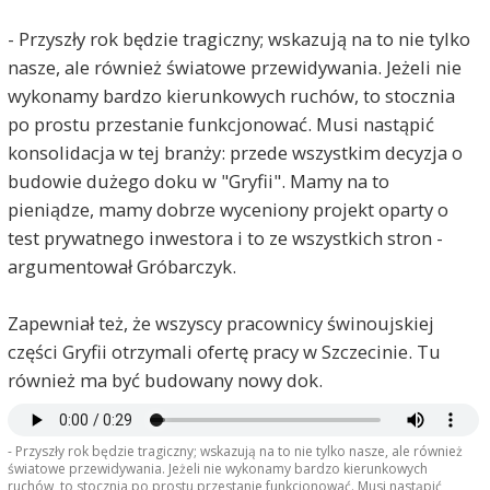
Jan Nowak
2020-12-21, godz. 12:06
- Przyszły rok będzie tragiczny; wskazują na to nie tylko
jak dziś pamiętam zaklinanie się na wszelkie
nasze, ale również światowe przewidywania. Jeżeli nie
świętości, że budowa stępki ruszy już zaraz. Tak
Gróbarczyka, jak i Zaremby.
wykonamy bardzo kierunkowych ruchów, to stocznia
Tak samo jest z tym dokiem.
po prostu przestanie funkcjonować. Musi nastąpić
ZARŻNĄĆ CAŁE PRZEDSIĘBIORSTWO I
konsolidacja w tej branży: przede wszystkim decyzja o
POWIEDZIEĆ - PLANUJEMY CHCIEĆ KUPIĆ DOK.
Ot gospodarcza "filozofia" PiS
budowie dużego doku w "Gryfii". Mamy na to
pieniądze, mamy dobrze wyceniony projekt oparty o
Jan Nowak
2020-12-21, godz. 12:07
test prywatnego inwestora i to ze wszystkich stron -
@Nikt - tonie tupet. To CHAMSTWO
argumentował Gróbarczyk.
Siara
2020-12-21, godz. 18:21
Zapewniał też, że wszyscy pracownicy świnoujskiej
Chyba każdy średnio i mało rozgarnięty jegomość
części Gryfii otrzymali ofertę pracy w Szczecinie. Tu
w tym kraju dokładnie zdaje sobie sprawę, że ta
również ma być budowany nowy dok.
sprzedaż Świnoujścia nie jest w celu kupienia doku.
Jest w celu przytulenia kasy, której duża część w
dziwny sposób wyparuje, zanim zacznie się
budowa doku... Potem się powie, że poszła na
- Przyszły rok będzie tragiczny; wskazują na to nie tylko nasze, ale również
restrukturyzację zakładu... A z doku zostanie
światowe przewidywania. Jeżeli nie wykonamy bardzo kierunkowych
ruchów, to stocznia po prostu przestanie funkcjonować. Musi nastąpić