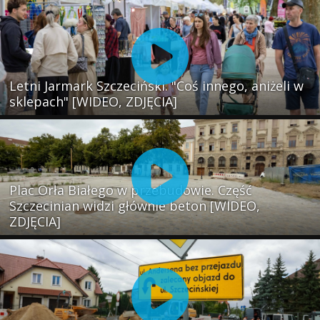
Letni Jarmark Szczeciński. "Coś innego, aniżeli w
sklepach" [WIDEO, ZDJĘCIA]
Plac Orła Białego w przebudowie. Część
Szczecinian widzi głównie beton [WIDEO,
ZDJĘCIA]