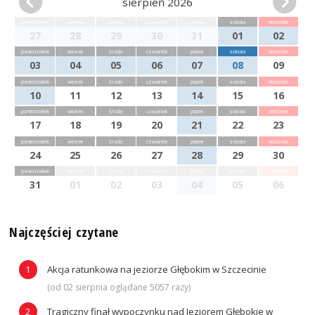
sierpień 2026
poniedziałek
wtorek
środa
czwartek
piątek
sobota
niedziela
27
28
29
30
31
01
02
poniedziałek
wtorek
środa
czwartek
piątek
sobota
niedziela
03
04
05
06
07
08
09
poniedziałek
wtorek
środa
czwartek
piątek
sobota
niedziela
10
11
12
13
14
15
16
poniedziałek
wtorek
środa
czwartek
piątek
sobota
niedziela
17
18
19
20
21
22
23
poniedziałek
wtorek
środa
czwartek
piątek
sobota
niedziela
24
25
26
27
28
29
30
poniedziałek
wtorek
środa
czwartek
piątek
sobota
niedziela
31
01
02
03
04
05
06
Najczęściej czytane
Akcja ratunkowa na jeziorze Głębokim w Szczecinie
(od 02 sierpnia oglądane 5057 razy)
Tragiczny finał wypoczynku nad Jeziorem Głębokie w