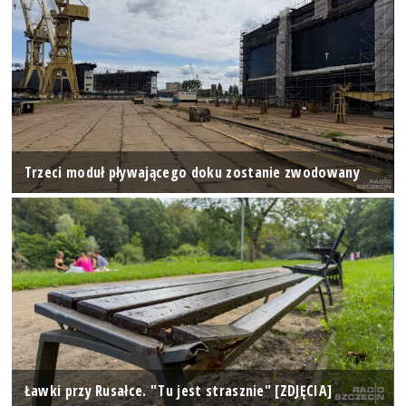
Trzeci moduł pływającego doku zostanie zwodowany
Ławki przy Rusałce. "Tu jest strasznie" [ZDJĘCIA]