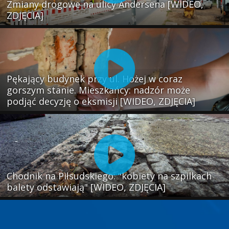
Zmiany drogowe na ulicy Andersena [WIDEO,
ZDJĘCIA]
Pękający budynek przy ul. Hożej w coraz
gorszym stanie. Mieszkańcy: nadzór może
podjąć decyzję o eksmisji [WIDEO, ZDJĘCIA]
Chodnik na Piłsudskiego: "kobiety na szpilkach
balety odstawiają" [WIDEO, ZDJĘCIA]