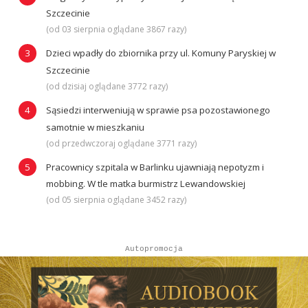
Szczecinie
(od 03 sierpnia oglądane 3867 razy)
Dzieci wpadły do zbiornika przy ul. Komuny Paryskiej w
Szczecinie
(od dzisiaj oglądane 3772 razy)
Sąsiedzi interweniują w sprawie psa pozostawionego
samotnie w mieszkaniu
(od przedwczoraj oglądane 3771 razy)
Pracownicy szpitala w Barlinku ujawniają nepotyzm i
mobbing. W tle matka burmistrz Lewandowskiej
(od 05 sierpnia oglądane 3452 razy)
Autopromocja