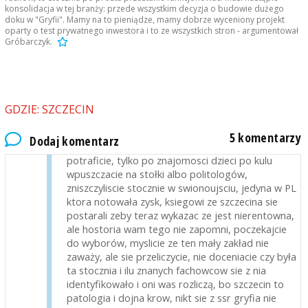
rdzewiejąca stępka. Chciałbym się mylić...
konsolidacja w tej branży: przede wszystkim decyzja o budowie dużego
doku w "Gryfii". Mamy na to pieniądze, mamy dobrze wyceniony projekt
emo
2020-12-22, godz. 20:58
oparty o test prywatnego inwestora i to ze wszystkich stron - argumentował
Gróbarczyk.
klamcy i oszusci, dopelniliscie testament po,
jestescie jedna wielka mafia, niszczycie na zlecenie
niemiec po kolei gospodarke, niewazne kto rzadzi,
wy tez pisie jestescie winni, inie siejcie propagandy
przez radio szczecin, ktorego tez juz nie da sie
GDZIE: SZCZECIN
sluchac, gdzie jest prom, gdzie jest milion
samochodow elektrycznych morawieckiego, gdzie
5 komentarzy
Dodaj komentarz
odbudowa przemysłu stoczniowego, nic nie
potraficie, tylko po znajomosci dzieci po kulu
wpuszczacie na stołki albo politologów,
zniszczyliscie stocznie w swionoujsciu, jedyna w PL
ktora notowała zysk, ksiegowi ze szczecina sie
postarali zeby teraz wykazac ze jest nierentowna,
ale hostoria wam tego nie zapomni, poczekajcie
do wyborów, myslicie ze ten mały zakład nie
zaważy, ale sie przeliczycie, nie doceniacie czy była
ta stocznia i ilu znanych fachowcow sie z nia
identyfikowało i oni was rozliczą, bo szczecin to
patologia i dojna krow, nikt sie z ssr gryfia nie