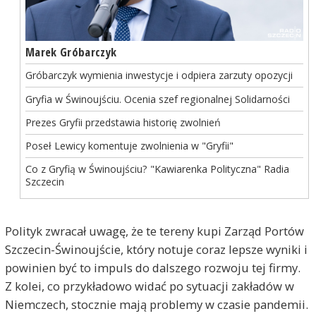
Marek Gróbarczyk
Gróbarczyk wymienia inwestycje i odpiera zarzuty opozycji
Gryfia w Świnoujściu. Ocenia szef regionalnej Solidarności
Prezes Gryfii przedstawia historię zwolnień
Poseł Lewicy komentuje zwolnienia w "Gryfii"
Co z Gryfią w Świnoujściu? "Kawiarenka Polityczna" Radia
Szczecin
Polityk zwracał uwagę, że te tereny kupi Zarząd Portów
Szczecin-Świnoujście, który notuje coraz lepsze wyniki i
Nikt inny
2020-12-21, godz. 11:11
powinien być to impuls do dalszego rozwoju tej firmy.
Nazwać sprzedaż zakładu wraz z wyprzedaniem
Z kolei, co przykładowo widać po sytuacji zakładów w
całego majątku konsolidacją to trzeba mieć tupet.
Niemczech, stocznie mają problemy w czasie pandemii.