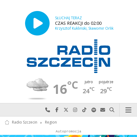
SŁUCHAJ TERAZ
CZAS REAKCJI do 02:00
Krzysztof Kukliński, Sławomir Orlik
°C
jutro
pojutrze
16
°C
°C
24
29
Najlepiej po prostu do nas zadzwoń
Odwiedź nas na Facebook-u
Odwiedź nas na X
Odwiedź nas na Instagram-ie
Odwiedź nas na TikTok-u
Szukaj nas na Spotify
Wyślij do nas w
Szukaj
Radio Szczecin
»
Region
Autopromocja
Autopromocja
Reklama