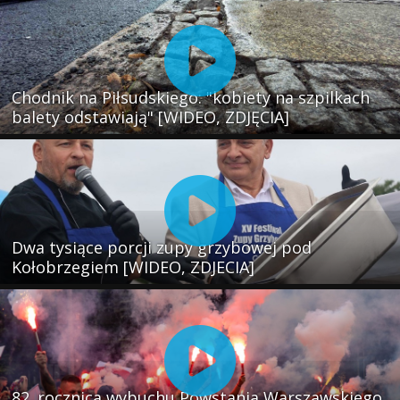
Chodnik na Piłsudskiego: "kobiety na szpilkach
balety odstawiają" [WIDEO, ZDJĘCIA]
Dwa tysiące porcji zupy grzybowej pod
Kołobrzegiem [WIDEO, ZDJECIA]
82. rocznica wybuchu Powstania Warszawskiego