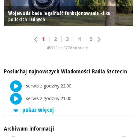
Wojewoda bada legalność funkcjonowania kilku
polickich radnych
1
2
3
4
5
45332 na 3778 stronach
Posłuchaj najnowszych Wiadomości Radia Szczecin
serwis z godziny 22:00
serwis z godziny 21:00
pokaż więcej
Archiwum informacji