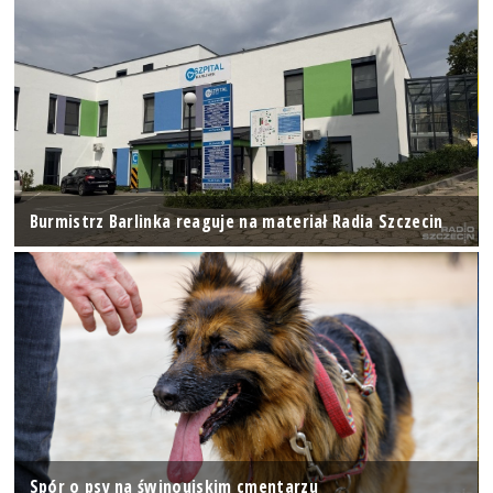
Burmistrz Barlinka reaguje na materiał Radia Szczecin
Spór o psy na świnoujskim cmentarzu