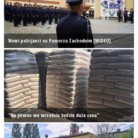
Nowi policjanci na Pomorzu Zachodnim [WIDEO]
"Na pewno we wrześniu będzie duża cena"