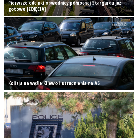
Pierwsze odcinki obwodnicy północnej Stargardu już
gotowe [ZDJĘCIA]
Kolizja na węźle Kijewo i utrudnienia na A6