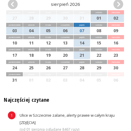
sierpień 2026
poniedziałek
wtorek
środa
czwartek
piątek
sobota
niedziela
27
28
29
30
31
01
02
poniedziałek
wtorek
środa
czwartek
piątek
sobota
niedziela
03
04
05
06
07
08
09
poniedziałek
wtorek
środa
czwartek
piątek
sobota
niedziela
10
11
12
13
14
15
16
poniedziałek
wtorek
środa
czwartek
piątek
sobota
niedziela
17
18
19
20
21
22
23
poniedziałek
wtorek
środa
czwartek
piątek
sobota
niedziela
24
25
26
27
28
29
30
poniedziałek
wtorek
środa
czwartek
piątek
sobota
niedziela
31
01
02
03
04
05
06
Najczęściej czytane
Ulice w Szczecinie zalane, alerty prawie w całym kraju
[ZDJĘCIA]
(od 01 sierpnia oglądane 8467 razy)