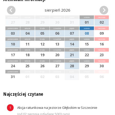
sierpień 2026
poniedziałek
wtorek
środa
czwartek
piątek
sobota
niedziela
27
28
29
30
31
01
02
poniedziałek
wtorek
środa
czwartek
piątek
sobota
niedziela
03
04
05
06
07
08
09
poniedziałek
wtorek
środa
czwartek
piątek
sobota
niedziela
10
11
12
13
14
15
16
poniedziałek
wtorek
środa
czwartek
piątek
sobota
niedziela
17
18
19
20
21
22
23
poniedziałek
wtorek
środa
czwartek
piątek
sobota
niedziela
24
25
26
27
28
29
30
poniedziałek
wtorek
środa
czwartek
piątek
sobota
niedziela
31
01
02
03
04
05
06
Najczęściej czytane
Akcja ratunkowa na jeziorze Głębokim w Szczecinie
(od 02 sierpnia oglądane 5003 razy)