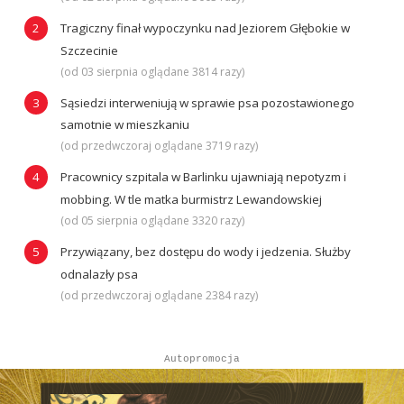
Tragiczny finał wypoczynku nad Jeziorem Głębokie w
Szczecinie
(od 03 sierpnia oglądane 3814 razy)
Sąsiedzi interweniują w sprawie psa pozostawionego
samotnie w mieszkaniu
(od przedwczoraj oglądane 3719 razy)
Pracownicy szpitala w Barlinku ujawniają nepotyzm i
mobbing. W tle matka burmistrz Lewandowskiej
(od 05 sierpnia oglądane 3320 razy)
Przywiązany, bez dostępu do wody i jedzenia. Służby
odnalazły psa
(od przedwczoraj oglądane 2384 razy)
Autopromocja