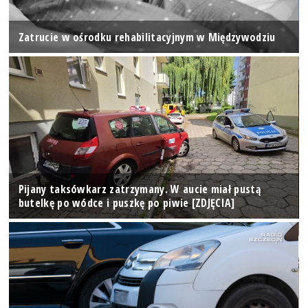
Zatrucie w ośrodku rehabilitacyjnym w Międzywodziu
Pijany taksówkarz zatrzymany. W aucie miał pustą
butelkę po wódce i puszkę po piwie [ZDJĘCIA]