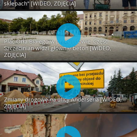
sklepach" [WIDEO, ZDJĘCIA]
Plac Orła Białego w przebudowie. Część
Szczecinian widzi głównie beton [WIDEO,
ZDJĘCIA]
Zmiany drogowe na ulicy Andersena [WIDEO,
ZDJĘCIA]