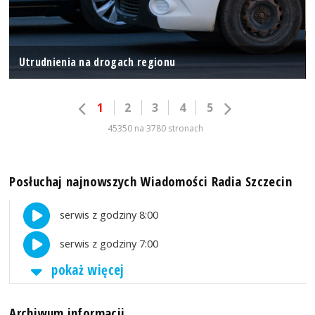
Utrudnienia na drogach regionu
1
2
3
4
5
45350 na 3780 stronach
Posłuchaj najnowszych Wiadomości Radia Szczecin
serwis z godziny 8:00
serwis z godziny 7:00
pokaż więcej
Archiwum informacji