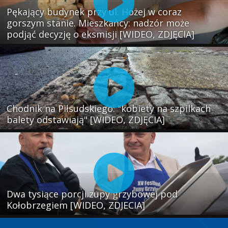
Pękający budynek przy ul. Hożej w coraz
gorszym stanie. Mieszkańcy: nadzór może
podjąć decyzję o eksmisji [WIDEO, ZDJĘCIA]
Chodnik na Piłsudskiego: "kobiety na szpilkach
balety odstawiają" [WIDEO, ZDJĘCIA]
Dwa tysiące porcji zupy grzybowej pod
Kołobrzegiem [WIDEO, ZDJECIA]