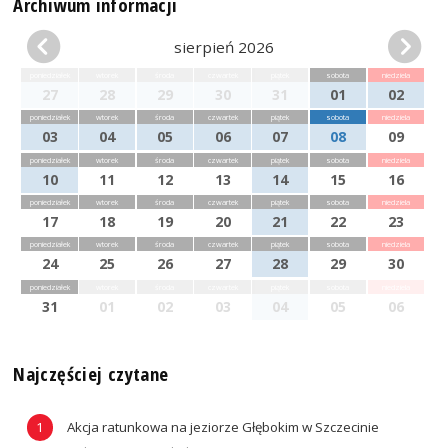
Archiwum informacji
sierpień 2026
poniedziałek
wtorek
środa
czwartek
piątek
sobota
niedziela
27
28
29
30
31
01
02
poniedziałek
wtorek
środa
czwartek
piątek
sobota
niedziela
03
04
05
06
07
08
09
poniedziałek
wtorek
środa
czwartek
piątek
sobota
niedziela
10
11
12
13
14
15
16
poniedziałek
wtorek
środa
czwartek
piątek
sobota
niedziela
17
18
19
20
21
22
23
poniedziałek
wtorek
środa
czwartek
piątek
sobota
niedziela
24
25
26
27
28
29
30
poniedziałek
wtorek
środa
czwartek
piątek
sobota
niedziela
31
01
02
03
04
05
06
Najczęściej czytane
Akcja ratunkowa na jeziorze Głębokim w Szczecinie