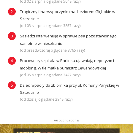
(od 02 sierpnia oglądane 5048 razy)
Tragiczny finał wypoczynku nad Jeziorem Głębokie w
Szczecinie
(od 03 sierpnia oglądane 3857 razy)
Sąsiedzi interweniują w sprawie psa pozostawionego
samotnie w mieszkaniu
(od przedwczoraj oglądane 3765 razy)
Pracownicy szpitala w Barlinku ujawniają nepotyzm i
mobbing. W tle matka burmistrz Lewandowskiej
(od 05 sierpnia oglądane 3427 razy)
Dzieci wpadły do zbiornika przy ul. Komuny Paryskiej w
Szczecinie
(od dzisiaj oglądane 2948 razy)
Autopromocja