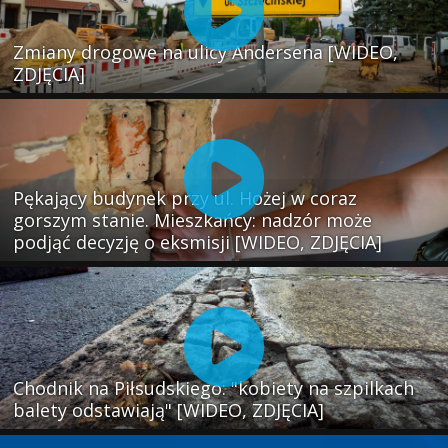
Zmiany drogowe na ulicy Andersena [WIDEO,
ZDJĘCIA]
Pękający budynek przy ul. Hożej w coraz
gorszym stanie. Mieszkańcy: nadzór może
podjąć decyzję o eksmisji [WIDEO, ZDJĘCIA]
Chodnik na Piłsudskiego: "kobiety na szpilkach
balety odstawiają" [WIDEO, ZDJĘCIA]