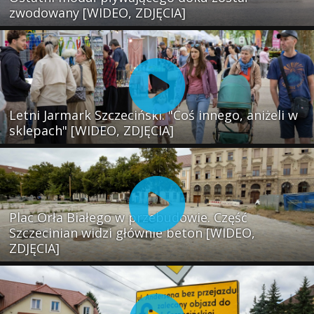
zwodowany [WIDEO, ZDJĘCIA]
Letni Jarmark Szczeciński. "Coś innego, aniżeli w
sklepach" [WIDEO, ZDJĘCIA]
Plac Orła Białego w przebudowie. Część
Szczecinian widzi głównie beton [WIDEO,
ZDJĘCIA]