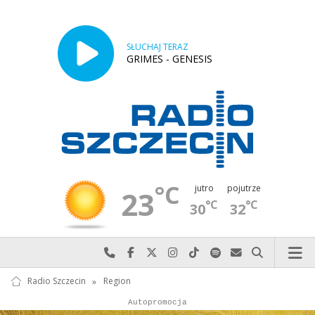
SŁUCHAJ TERAZ
GRIMES - GENESIS
°C
jutro
pojutrze
23
°C
°C
30
32
Najlepiej po prostu do nas zadzwoń
Odwiedź nas na Facebook-u
Odwiedź nas na X
Odwiedź nas na Instagram-ie
Odwiedź nas na TikTok-u
Szukaj nas na Spotify
Wyślij do nas w
Szukaj
Radio Szczecin
»
Region
Autopromocja
Reklama