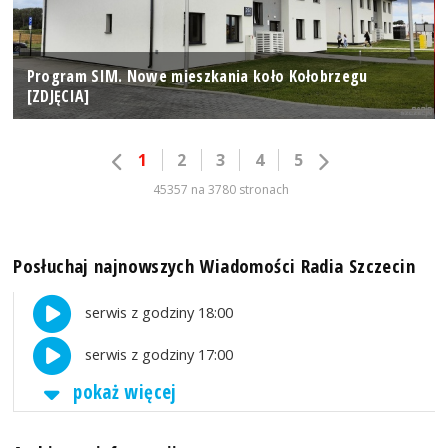
Program SIM. Nowe mieszkania koło Kołobrzegu
[ZDJĘCIA]
1
2
3
4
5
45357 na 3780 stronach
Posłuchaj najnowszych Wiadomości Radia Szczecin
serwis z godziny 18:00
serwis z godziny 17:00
pokaż więcej