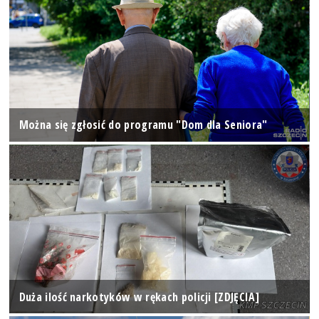
Można się zgłosić do programu "Dom dla Seniora"
Duża ilość narkotyków w rękach policji [ZDJĘCIA]