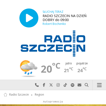
SŁUCHAJ TERAZ
RADIO SZCZECIN NA DZIEŃ
DOBRY do 09:00
Robert Bochenko
°C
jutro
pojutrze
20
°C
°C
21
24
Najlepiej po prostu do nas zadzwoń
Odwiedź nas na Facebook-u
Odwiedź nas na X
Odwiedź nas na Instagram-ie
Odwiedź nas na TikTok-u
Szukaj nas na Spotify
Wyślij do nas w
Szukaj
Radio Szczecin
»
Region
Autopromocja
Autopromocja