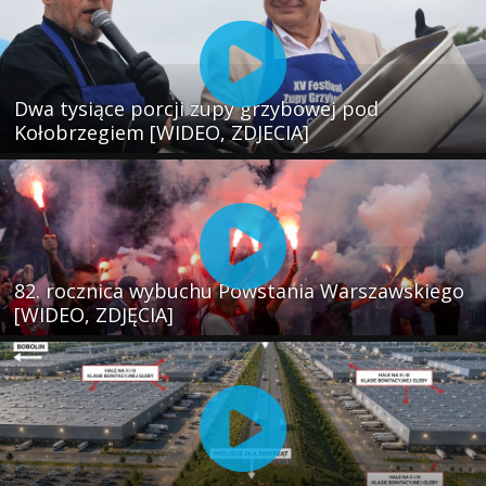
Dwa tysiące porcji zupy grzybowej pod
Kołobrzegiem [WIDEO, ZDJECIA]
82. rocznica wybuchu Powstania Warszawskiego
[WIDEO, ZDJĘCIA]