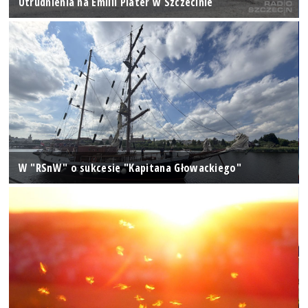
Utrudnienia na Emilii Plater w Szczecinie
W "RSnW" o sukcesie "Kapitana Głowackiego"