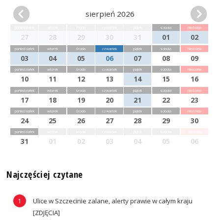
sierpień 2026
poniedziałek
wtorek
środa
czwartek
piątek
sobota
niedziela
27
28
29
30
31
01
02
poniedziałek
wtorek
środa
czwartek
piątek
sobota
niedziela
03
04
05
06
07
08
09
poniedziałek
wtorek
środa
czwartek
piątek
sobota
niedziela
10
11
12
13
14
15
16
poniedziałek
wtorek
środa
czwartek
piątek
sobota
niedziela
17
18
19
20
21
22
23
poniedziałek
wtorek
środa
czwartek
piątek
sobota
niedziela
24
25
26
27
28
29
30
poniedziałek
wtorek
środa
czwartek
piątek
sobota
niedziela
31
01
02
03
04
05
06
Najczęściej czytane
Ulice w Szczecinie zalane, alerty prawie w całym kraju
[ZDJĘCIA]