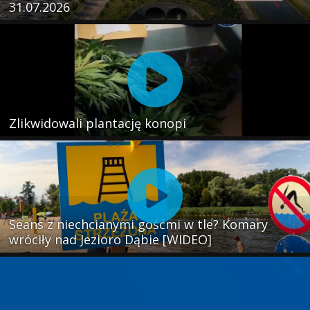
31.07.2026
Zlikwidowali plantację konopi
Seans z niechcianymi gośćmi w tle? Komary
wróciły nad Jezioro Dąbie [WIDEO]