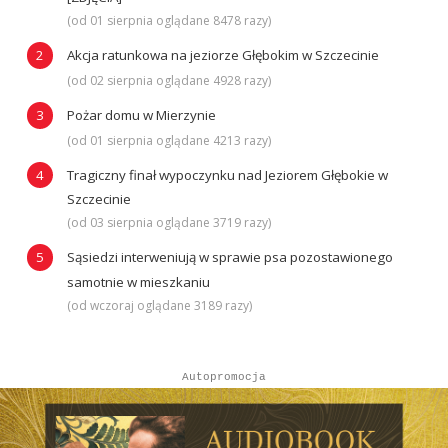
(od 01 sierpnia oglądane 8478 razy)
Akcja ratunkowa na jeziorze Głębokim w Szczecinie
(od 02 sierpnia oglądane 4928 razy)
Pożar domu w Mierzynie
(od 01 sierpnia oglądane 4213 razy)
Tragiczny finał wypoczynku nad Jeziorem Głębokie w
Szczecinie
(od 03 sierpnia oglądane 3719 razy)
Sąsiedzi interweniują w sprawie psa pozostawionego
samotnie w mieszkaniu
(od wczoraj oglądane 3189 razy)
Autopromocja