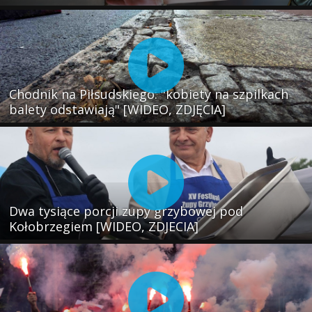
Chodnik na Piłsudskiego: "kobiety na szpilkach
balety odstawiają" [WIDEO, ZDJĘCIA]
Dwa tysiące porcji zupy grzybowej pod
Kołobrzegiem [WIDEO, ZDJECIA]