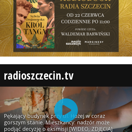
radioszczecin.tv
Pękający budynek przy ul. Hożej w coraz
gorszym stanie. Mieszkańcy: nadzór może
podjąć decyzję o eksmisji [WIDEO, ZDJĘCIA]