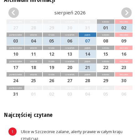
sierpień 2026
poniedziałek
wtorek
środa
czwartek
piątek
sobota
niedziela
27
28
29
30
31
01
02
poniedziałek
wtorek
środa
czwartek
piątek
sobota
niedziela
03
04
05
06
07
08
09
poniedziałek
wtorek
środa
czwartek
piątek
sobota
niedziela
10
11
12
13
14
15
16
poniedziałek
wtorek
środa
czwartek
piątek
sobota
niedziela
17
18
19
20
21
22
23
poniedziałek
wtorek
środa
czwartek
piątek
sobota
niedziela
24
25
26
27
28
29
30
poniedziałek
wtorek
środa
czwartek
piątek
sobota
niedziela
31
01
02
03
04
05
06
Najczęściej czytane
Ulice w Szczecinie zalane, alerty prawie w całym kraju
[ZDJĘCIA]