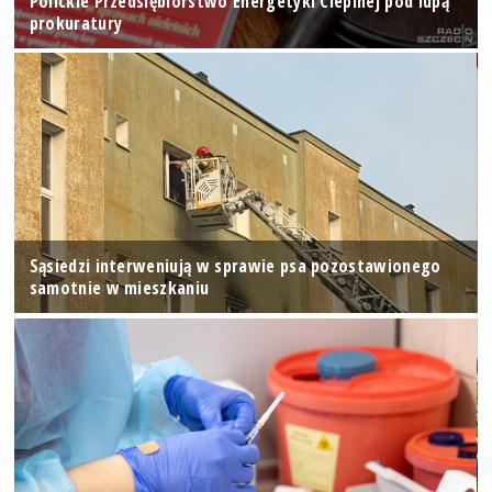
Polickie Przedsiębiorstwo Energetyki Cieplnej pod lupą
prokuratury
Sąsiedzi interweniują w sprawie psa pozostawionego
samotnie w mieszkaniu