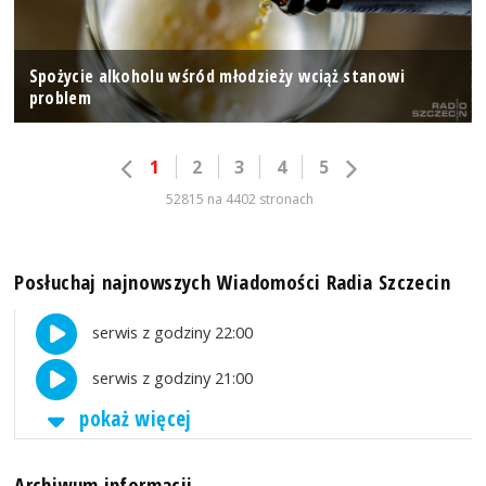
Spożycie alkoholu wśród młodzieży wciąż stanowi
problem
1
2
3
4
5
52815 na 4402 stronach
Posłuchaj najnowszych Wiadomości Radia Szczecin
serwis z godziny 22:00
serwis z godziny 21:00
pokaż więcej
Archiwum informacji