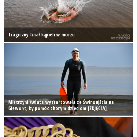
Tragiczny finał kąpieli w morzu
Mistrzyni świata wystartowała ze Świnoujścia na
Giewont, by pomóc chorym dzieciom [ZDJĘCIA]