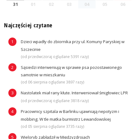
31
01
02
03
04
05
06
Najczęściej czytane
Dzieci wpadły do zbiornika przy ul. Komuny Paryskiej w
Szczecinie
(od przedwczoraj oglądane 5391 razy)
Sąsiedzi interweniują w sprawie psa pozostawionego
samotnie w mieszkaniu
(od 06 sierpnia oglądane 3897 razy)
Nastolatek miał rany kłute. Interweniował śmigłowiec LPR
(od przedwczoraj oglądane 3818 razy)
Pracownicy szpitala w Barlinku ujawniają nepotyzm i
mobbing. W tle matka burmistrz Lewandowskiej
(od 05 sierpnia oglądane 3735 razy)
Wieloryb zabłądził w Międzyzdrojach