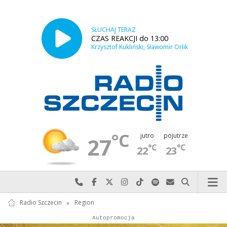
SŁUCHAJ TERAZ
CZAS REAKCJI do 13:00
Krzysztof Kukliński, Sławomir Orlik
°C
jutro
pojutrze
27
°C
°C
22
23
Najlepiej po prostu do nas zadzwoń
Odwiedź nas na Facebook-u
Odwiedź nas na X
Odwiedź nas na Instagram-ie
Odwiedź nas na TikTok-u
Szukaj nas na Spotify
Wyślij do nas w
Szukaj
Radio Szczecin
»
Region
Autopromocja
Reklama