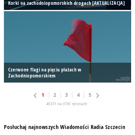
Korki na zachodniopomorskich drogach [AKTUALIZACJA]
Czerwone flagi na pięciu plażach w
Zachodniopomorskiem
1
2
3
4
5
45371 na 3781 stronach
Posłuchaj najnowszych Wiadomości Radia Szczecin