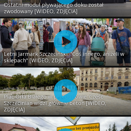
Ostatni moduł pływającego doku został
zwodowany [WIDEO, ZDJĘCIA]
Letni Jarmark Szczeciński. "Coś innego, aniżeli w
sklepach" [WIDEO, ZDJĘCIA]
Plac Orła Białego w przebudowie. Część
Szczecinian widzi głównie beton [WIDEO,
ZDJĘCIA]