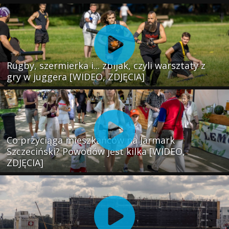
Rugby, szermierka i... zbijak, czyli warsztaty z
gry w juggera [WIDEO, ZDJĘCIA]
Co przyciąga mieszkańców na Jarmark
Szczeciński? Powodów jest kilka [WIDEO,
ZDJĘCIA]