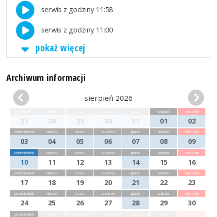
serwis z godziny 11:58
serwis z godziny 11:00
pokaż więcej
Archiwum informacji
sierpień 2026
poniedziałek
wtorek
środa
czwartek
piątek
sobota
niedziela
27
28
29
30
31
01
02
poniedziałek
wtorek
środa
czwartek
piątek
sobota
niedziela
03
04
05
06
07
08
09
poniedziałek
wtorek
środa
czwartek
piątek
sobota
niedziela
10
11
12
13
14
15
16
poniedziałek
wtorek
środa
czwartek
piątek
sobota
niedziela
17
18
19
20
21
22
23
poniedziałek
wtorek
środa
czwartek
piątek
sobota
niedziela
24
25
26
27
28
29
30
poniedziałek
wtorek
środa
czwartek
piątek
sobota
niedziela