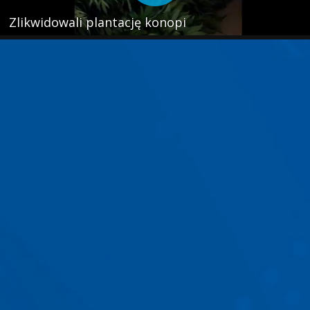
Zlikwidowali plantację konopi