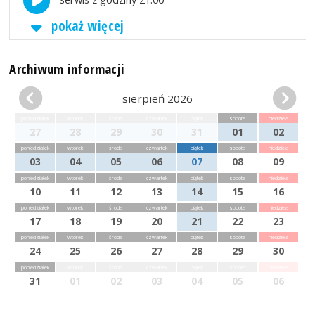
pokaż więcej
Archiwum informacji
sierpień 2026
poniedziałek
wtorek
środa
czwartek
piątek
sobota
niedziela
27
28
29
30
31
01
02
poniedziałek
wtorek
środa
czwartek
piątek
sobota
niedziela
03
04
05
06
07
08
09
poniedziałek
wtorek
środa
czwartek
piątek
sobota
niedziela
10
11
12
13
14
15
16
poniedziałek
wtorek
środa
czwartek
piątek
sobota
niedziela
17
18
19
20
21
22
23
poniedziałek
wtorek
środa
czwartek
piątek
sobota
niedziela
24
25
26
27
28
29
30
poniedziałek
wtorek
środa
czwartek
piątek
sobota
niedziela
31
01
02
03
04
05
06