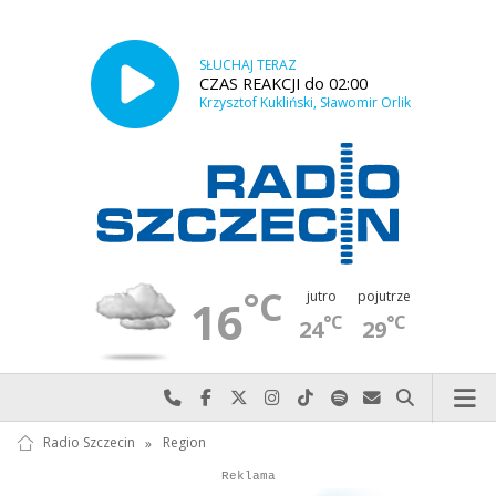
SŁUCHAJ TERAZ
CZAS REAKCJI do 02:00
Krzysztof Kukliński, Sławomir Orlik
°C
jutro
pojutrze
16
°C
°C
24
29
Najlepiej po prostu do nas zadzwoń
Odwiedź nas na Facebook-u
Odwiedź nas na X
Odwiedź nas na Instagram-ie
Odwiedź nas na TikTok-u
Szukaj nas na Spotify
Wyślij do nas w
Szukaj
Radio Szczecin
»
Region
Autopromocja
Autopromocja
Reklama