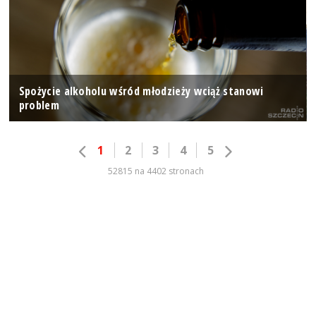
Spożycie alkoholu wśród młodzieży wciąż stanowi
problem
1
2
3
4
5
52815 na 4402 stronach