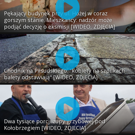
Pękający budynek przy ul. Hożej w coraz
gorszym stanie. Mieszkańcy: nadzór może
podjąć decyzję o eksmisji [WIDEO, ZDJĘCIA]
Chodnik na Piłsudskiego: "kobiety na szpilkach
balety odstawiają" [WIDEO, ZDJĘCIA]
Dwa tysiące porcji zupy grzybowej pod
Kołobrzegiem [WIDEO, ZDJECIA]