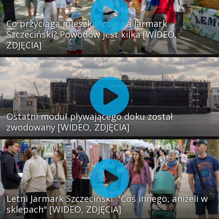
Co przyciąga mieszkańców na Jarmark
Szczeciński? Powodów jest kilka [WIDEO,
ZDJĘCIA]
Ostatni moduł pływającego doku został
zwodowany [WIDEO, ZDJĘCIA]
Letni Jarmark Szczeciński. "Coś innego, aniżeli w
sklepach" [WIDEO, ZDJĘCIA]