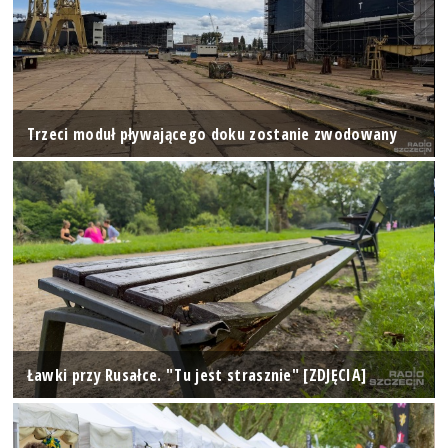
Trzeci moduł pływającego doku zostanie zwodowany
Ławki przy Rusałce. "Tu jest strasznie" [ZDJĘCIA]