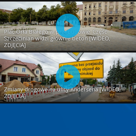
Plac Orła Białego w przebudowie. Część
Szczecinian widzi głównie beton [WIDEO,
ZDJĘCIA]
Zmiany drogowe na ulicy Andersena [WIDEO,
ZDJĘCIA]