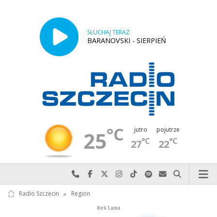
SŁUCHAJ TERAZ
BARANOVSKI - SIERPIEŃ
°C
jutro
pojutrze
25
°C
°C
27
22
Najlepiej po prostu do nas zadzwoń
Odwiedź nas na Facebook-u
Odwiedź nas na X
Odwiedź nas na Instagram-ie
Odwiedź nas na TikTok-u
Szukaj nas na Spotify
Wyślij do nas w
Szukaj
Radio Szczecin
»
Region
Autopromocja
Reklama