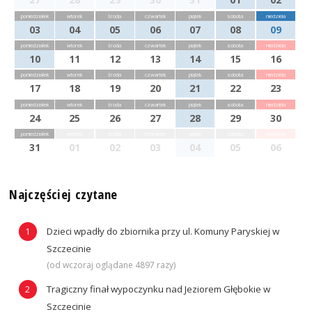
poniedziałek
wtorek
środa
czwartek
piątek
sobota
niedziela
03
04
05
06
07
08
09
poniedziałek
wtorek
środa
czwartek
piątek
sobota
niedziela
10
11
12
13
14
15
16
poniedziałek
wtorek
środa
czwartek
piątek
sobota
niedziela
17
18
19
20
21
22
23
poniedziałek
wtorek
środa
czwartek
piątek
sobota
niedziela
24
25
26
27
28
29
30
poniedziałek
wtorek
środa
czwartek
piątek
sobota
niedziela
31
01
02
03
04
05
06
Najczęściej czytane
Dzieci wpadły do zbiornika przy ul. Komuny Paryskiej w
Szczecinie
(od wczoraj oglądane 4897 razy)
Tragiczny finał wypoczynku nad Jeziorem Głębokie w
Szczecinie