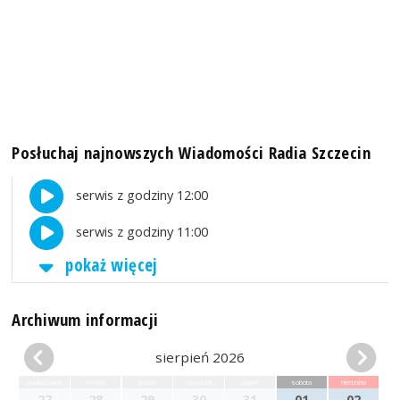
Posłuchaj najnowszych Wiadomości Radia Szczecin
serwis z godziny 12:00
serwis z godziny 11:00
pokaż więcej
Archiwum informacji
sierpień 2026
poniedziałek
wtorek
środa
czwartek
piątek
sobota
niedziela
27
28
29
30
31
01
02