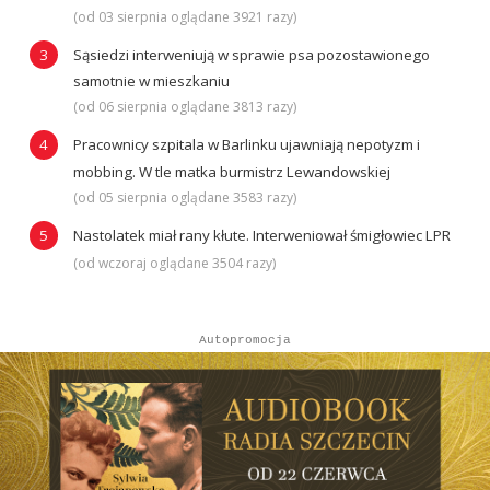
(od 03 sierpnia oglądane 3921 razy)
Sąsiedzi interweniują w sprawie psa pozostawionego
samotnie w mieszkaniu
(od 06 sierpnia oglądane 3813 razy)
Pracownicy szpitala w Barlinku ujawniają nepotyzm i
mobbing. W tle matka burmistrz Lewandowskiej
(od 05 sierpnia oglądane 3583 razy)
Nastolatek miał rany kłute. Interweniował śmigłowiec LPR
(od wczoraj oglądane 3504 razy)
Autopromocja