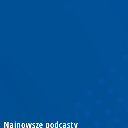
Najnowsze podcasty