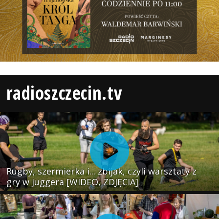
radioszczecin.tv
Rugby, szermierka i... zbijak, czyli warsztaty z
gry w juggera [WIDEO, ZDJĘCIA]