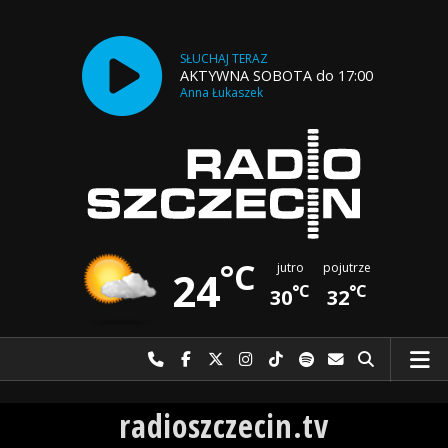
SŁUCHAJ TERAZ
AKTYWNA SOBOTA do 17:00
Anna Łukaszek
°C
jutro
pojutrze
24
°C
°C
30
32
Najlepiej po prostu do nas zadzwoń
Odwiedź nas na Facebook-u
Odwiedź nas na X
Odwiedź nas na Instagram-ie
Odwiedź nas na TikTok-u
Szukaj nas na Spotify
Wyślij do nas w
Szukaj
Radio Szczecin
radioszczecin.tv