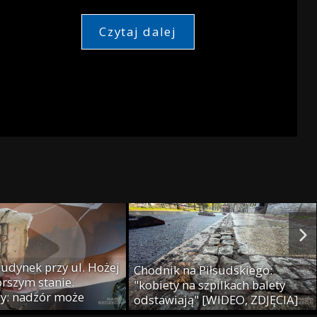
Czytaj dalej
budynek przy ul. Hożej
Chodnik na Piłsudskiego:
orszym stanie.
"kobiety na szpilkach balety
y: nadzór może
odstawiają" [WIDEO, ZDJĘCIA]
yzję o eksmisji