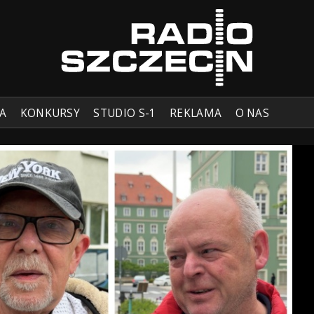
A
KONKURSY
STUDIO S-1
REKLAMA
O NAS