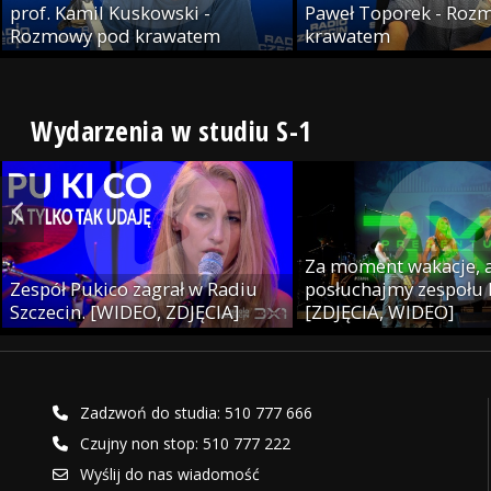
prof. Kamil Kuskowski -
Paweł Toporek - Roz
Rozmowy pod krawatem
krawatem
Wydarzenia w studiu S-1
Za moment wakacje, a
Zespół Pukico zagrał w Radiu
posłuchajmy zespołu
Szczecin. [WIDEO, ZDJĘCIA]
[ZDJĘCIA, WIDEO]
Zadzwoń do studia: 510 777 666
Czujny non stop: 510 777 222
Wyślij do nas wiadomość