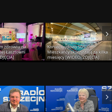
DJĘCIA]
m zdrowiu na
Koniec budowy SDS-u.
iej Łasztowni
Mieszkańcy skorzystają za kilka
DJĘCIA]
miesięcy [WIDEO, ZDJĘCIA]