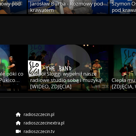
mowy pod
Jarosław Burba - Rozmowy pod
Szymon O
krawatem
pod kraw
le póki co
Zespół Sloggi wypełnił nasze
 Pukico…
radiowe studio sobą i muzyką!
Ciepła muz
[WIDEO, ZDJĘCIA]
[ZDJĘCIA,
radioszczecin.pl
radioszczecinextra.pl
radioszczecin.tv