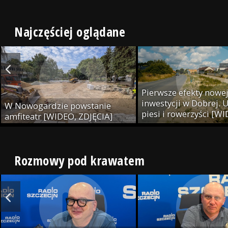
Najczęściej oglądane
Pierwsze efekty nowe
inwestycji w Dobrej. U
W Nowogardzie powstanie
piesi i rowerzyści [W
amfiteatr [WIDEO, ZDJĘCIA]
ZDJĘCIA]
Rozmowy pod krawatem