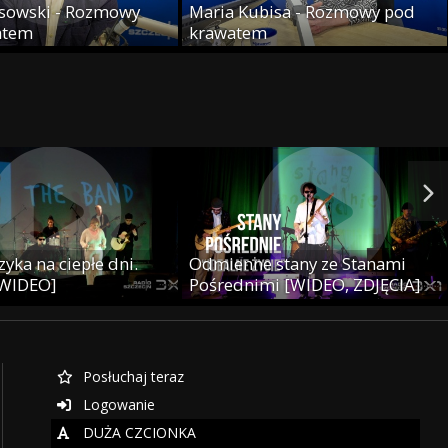
sowski - Rozmowy
Maria Kubisa - Rozmowy pod
atem
krawatem
yka na ciepłe dni.
Odmienne stany ze Stanami
 WIDEO]
Pośrednimi [WIDEO, ZDJĘCIA]
Posłuchaj teraz
Logowanie
DUŻA CZCIONKA