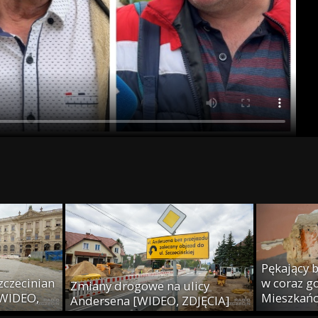
Pękający 
zczecinian
w coraz g
Zmiany drogowe na ulicy
[WIDEO,
Mieszkańc
Andersena [WIDEO, ZDJĘCIA]
podjąć dec