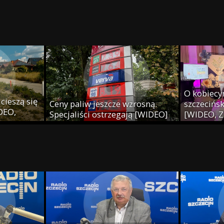
[WIDEO, Z
j
O kobiecy
cieszą się
Ceny paliw jeszcze wzrosną.
szczecińsk
IDEO,
Specjaliści ostrzegają [WIDEO]
[WIDEO, Z