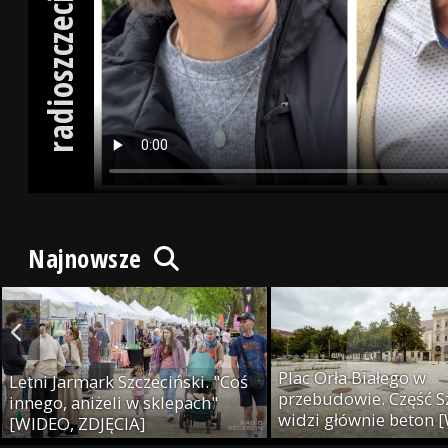
radioszczecin.tv
Najnowsze
Plac Orła Białego w
Letni Jarmark Szczeciński. "Coś
przebudowie. Część S
innego, aniżeli w sklepach"
widzi głównie beton 
[WIDEO, ZDJĘCIA]
ZDJĘCIA]