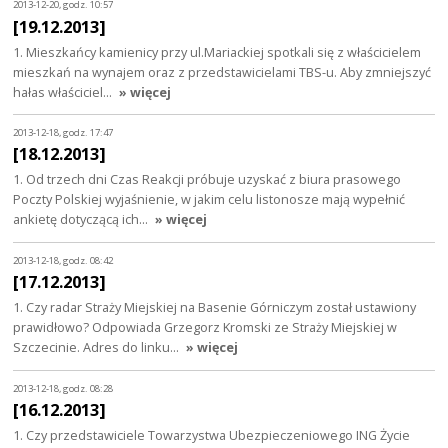
2013-12-20, godz. 10:57
[19.12.2013]
1. Mieszkańcy kamienicy przy ul.Mariackiej spotkali się z właścicielem
mieszkań na wynajem oraz z przedstawicielami TBS-u. Aby zmniejszyć
hałas właściciel…
» więcej
2013-12-18, godz. 17:47
[18.12.2013]
1. Od trzech dni Czas Reakcji próbuje uzyskać z biura prasowego
Poczty Polskiej wyjaśnienie, w jakim celu listonosze mają wypełnić
ankietę dotyczącą ich…
» więcej
2013-12-18, godz. 08:42
[17.12.2013]
1. Czy radar Straży Miejskiej na Basenie Górniczym został ustawiony
prawidłowo? Odpowiada Grzegorz Kromski ze Straży Miejskiej w
Szczecinie. Adres do linku…
» więcej
2013-12-18, godz. 08:28
[16.12.2013]
1. Czy przedstawiciele Towarzystwa Ubezpieczeniowego ING Życie