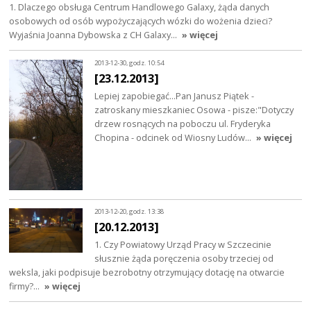
1. Dlaczego obsługa Centrum Handlowego Galaxy, żąda danych
osobowych od osób wypożyczających wózki do wożenia dzieci?
Wyjaśnia Joanna Dybowska z CH Galaxy…
» więcej
2013-12-30, godz. 10:54
[23.12.2013]
Lepiej zapobiegać...Pan Janusz Piątek -
zatroskany mieszkaniec Osowa - pisze:"Dotyczy
drzew rosnących na poboczu ul. Fryderyka
Chopina - odcinek od Wiosny Ludów…
» więcej
2013-12-20, godz. 13:38
[20.12.2013]
1. Czy Powiatowy Urząd Pracy w Szczecinie
słusznie żąda poręczenia osoby trzeciej od
weksla, jaki podpisuje bezrobotny otrzymujący dotację na otwarcie
firmy?…
» więcej