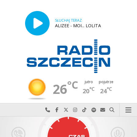
SŁUCHAJ TERAZ
ALIZEE - MOI... LOLITA
°C
jutro
pojutrze
26
°C
°C
20
24
Najlepiej po prostu do nas zadzwoń
Odwiedź nas na Facebook-u
Odwiedź nas na X
Odwiedź nas na Instagram-ie
Odwiedź nas na TikTok-u
Szukaj nas na Spotify
Wyślij do nas w
Szukaj