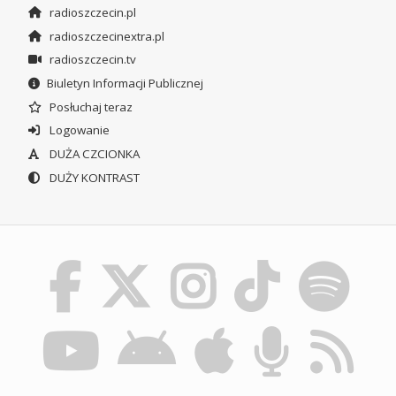
radioszczecin.pl
radioszczecinextra.pl
radioszczecin.tv
Biuletyn Informacji Publicznej
Posłuchaj teraz
Logowanie
DUŻA CZCIONKA
DUŻY KONTRAST