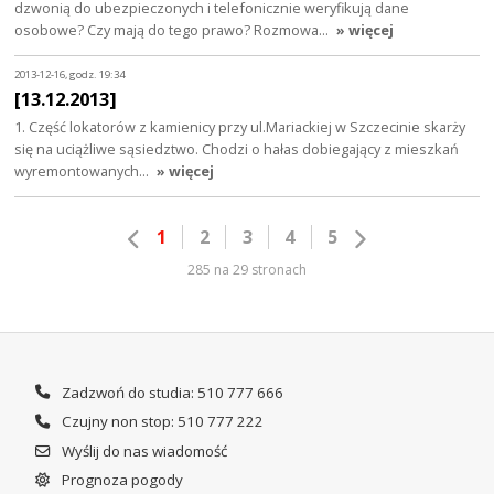
dzwonią do ubezpieczonych i telefonicznie weryfikują dane
osobowe? Czy mają do tego prawo? Rozmowa…
» więcej
2013-12-16, godz. 19:34
[13.12.2013]
1. Część lokatorów z kamienicy przy ul.Mariackiej w Szczecinie skarży
się na uciążliwe sąsiedztwo. Chodzi o hałas dobiegający z mieszkań
wyremontowanych…
» więcej
1
2
3
4
5
285 na 29 stronach
Zadzwoń do studia: 510 777 666
Czujny non stop: 510 777 222
Wyślij do nas wiadomość
Prognoza pogody