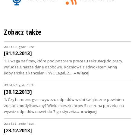
Zobacz także
2013-12-31, godz. 13:58
[31.12.2013]
1. Uwaga na firmy, które pod pozorem procesu rekrutacji do pracy
wyłudzają nasze dane osobowe. Rozmowa z adwokatem Anną
Kobylańską z kancelarii PWC Legal. 2…
» więcej
2013-12-31, godz. 13:35
[30.12.2013]
1. Czy harmonogram wywozu odpadów w dni świąteczne powinien
zostać zmodyfikowany? Wielu mieszkańców Szczecina poczeka na
wywóz odpadów nawet do 7-go stycznia…
» więcej
2013-12-31, godz. 13:34
[23.12.2013]