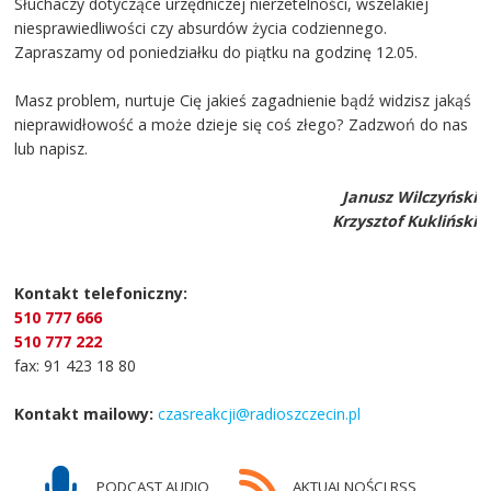
Słuchaczy dotyczące urzędniczej nierzetelności, wszelakiej
niesprawiedliwości czy absurdów życia codziennego.
Zapraszamy od poniedziałku do piątku na godzinę 12.05.
Masz problem, nurtuje Cię jakieś zagadnienie bądź widzisz jakąś
nieprawidłowość a może dzieje się coś złego? Zadzwoń do nas
lub napisz.
Janusz Wilczyński
Krzysztof Kukliński
Kontakt telefoniczny:
510 777 666
510 777 222
fax: 91 423 18 80
Kontakt mailowy:
czasreakcji@radioszczecin.pl
PODCAST AUDIO
AKTUALNOŚCI RSS