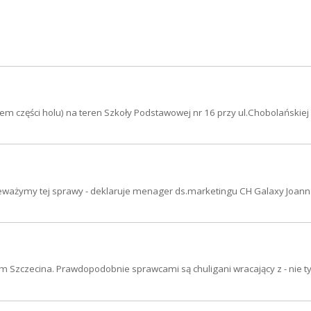
em części holu) na teren Szkoły Podstawowej nr 16 przy ul.Chobolańskiej
ceważymy tej sprawy - deklaruje menager ds.marketingu CH Galaxy Joan
m Szczecina. Prawdopodobnie sprawcami są chuligani wracający z - nie ty