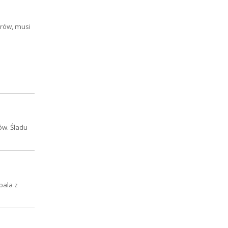
lerów, musi
ów. Śladu
bala z