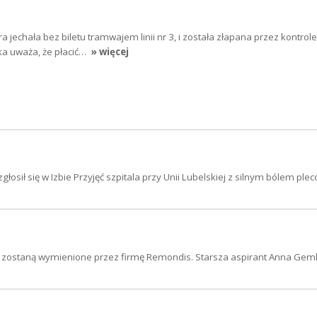
óra jechała bez biletu tramwajem linii nr 3, i została złapana przez kontro
ka uważa, że płacić…
» więcej
sił się w Izbie Przyjęć szpitala przy Unii Lubelskiej z silnym bólem plec
i zostaną wymienione przez firmę Remondis. Starsza aspirant Anna Gem