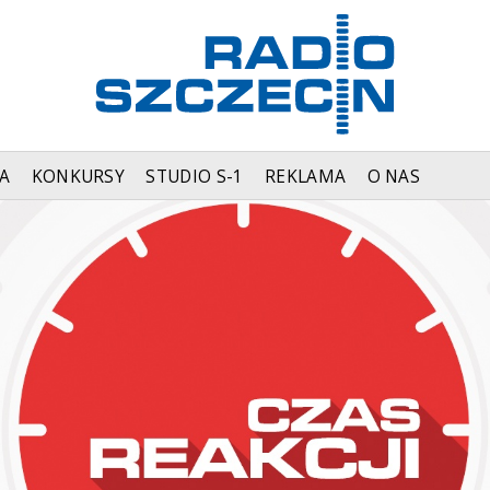
A
KONKURSY
STUDIO S-1
REKLAMA
O NAS