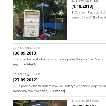
2013-10-01, godz. 11:38
[1.10.2013]
1. Czy pani Patrycja, kt
zapłacić karę? Słuchacz
2013-10-01, godz. 08:57
[30.09.2013]
1. Komentarze słuchaczy po sprawie pana Marcina. Pan Marcin zgło
jego…
» więcej
2013-09-27, godz. 15:20
[27.09.2012]
1. Po podpaleniach śmietników na Stołczynie spalone pojemnik
Komendy Wojewódzkiej…
» więcej
2013-09-27, godz. 09:38