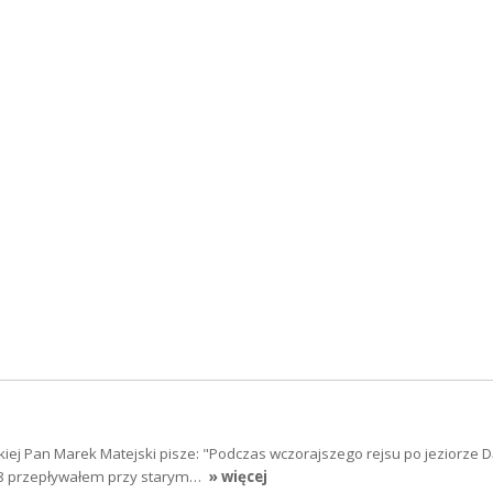
iej Pan Marek Matejski pisze: "Podczas wczorajszego rejsu po jeziorze D
18 przepływałem przy starym…
» więcej