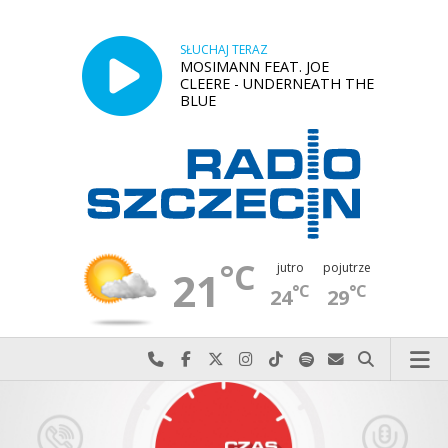
SŁUCHAJ TERAZ
MOSIMANN FEAT. JOE
CLEERE - UNDERNEATH THE
BLUE
°C
jutro
pojutrze
21
°C
°C
24
29
Najlepiej po prostu do nas zadzwoń
Odwiedź nas na Facebook-u
Odwiedź nas na X
Odwiedź nas na Instagram-ie
Odwiedź nas na TikTok-u
Szukaj nas na Spotify
Wyślij do nas w
Szukaj