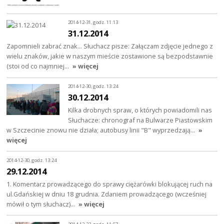
2014-12-31, godz. 11:13
31.12.2014
Zapomnieli zabrać znak... Słuchacz pisze: Załączam zdjęcie jednego z
wielu znaków, jakie w naszym mieście zostawione są bezpodstawnie
(stoi od co najmniej…
» więcej
2014-12-30, godz. 13:24
30.12.2014
Kilka drobnych spraw, o których powiadomili nas
Słuchacze: chronograf na Bulwarze Piastowskim
w Szczecinie znowu nie działa; autobusy linii "B" wyprzedzają…
»
więcej
2014-12-30, godz. 13:24
29.12.2014
1. Komentarz prowadzącego do sprawy ciężarówki blokującej ruch na
ul.Gdańskiej w dniu 18 grudnia. Zdaniem prowadzącego (wcześniej
mówił o tym słuchacz)…
» więcej