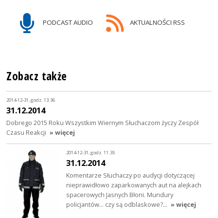
PODCAST AUDIO
AKTUALNOŚCI RSS
Zobacz także
2014-12-31, godz. 13:36
31.12.2014
Dobrego 2015 Roku Wszystkim Wiernym Słuchaczom życzy Zespół
Czasu Reakcji
» więcej
2014-12-31, godz. 11:35
31.12.2014
Komentarze Słuchaczy po audycji dotyczącej
nieprawidłowo zaparkowanych aut na alejkach
spacerowych Jasnych Błoni. Mundury
policjantów... czy są odblaskowe?…
» więcej