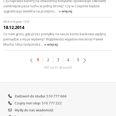
Czy naprawa bariery na obwodnicy Kobylanki spowoduje całkowite
zamknięcie pasa ruchu w jedną stronę? Czy w Czepinie będzie
sygnalizacja świetlna na przejściu…
» więcej
2014-12-18, godz. 13:37
18.12.2014
Co nam grozi, gdy przez pomyłkę na nasze konto bankowe wpłyną
pieniądze a my je wydamy? Wątpliwości wyjaśnia mecenas Paweł
Mucha. Ulica Golęcińska…
» więcej
1
2
3
4
5
307 na 31 stronach
Zadzwoń do studia: 510 777 666
Czujny non stop: 510 777 222
Wyślij do nas wiadomość