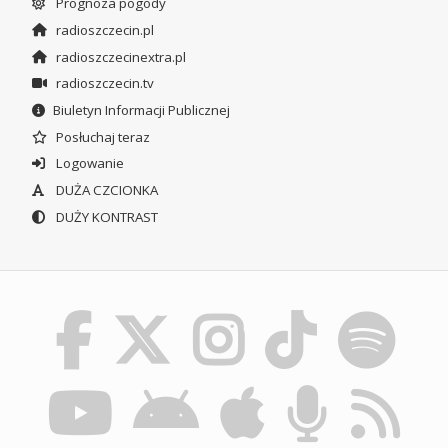
Prognoza pogody
radioszczecin.pl
radioszczecinextra.pl
radioszczecin.tv
Biuletyn Informacji Publicznej
Posłuchaj teraz
Logowanie
DUŻA CZCIONKA
DUŻY KONTRAST