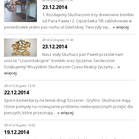
2014-12-23, godz. 11:57
23.12.2014
1. Rozdajemy Słuchaczom trzy drewniane bombki
od Pana Pawła ! 2. Ciężarówka TIR zablokowała w
poniedziałek jeden pas ruchu ul.Gdańskiej. Tworzyły się…
» więcej
2014-12-23, godz. 11:43
23.12.2014
Nasz stały Słuchacz pan Paweł przesłał nam
urocze "czasoreakcyjne" bombki oraz życzenia. Serdecznie
Dziękujemy! Wszystkim Słuchaczom Czasu Reakcji życzymy…
»
więcej
2014-12-22, godz. 13:19
22.12.2014
Sporo komentarzy na temat drogi Szczecin - Gryfino. Słuchacze mają
różne pomysły na rozwiązanie problemu niebezpiecznych przejść dla
pieszych, które przecinają…
» więcej
2014-12-19, godz. 15:02
19.12.2014