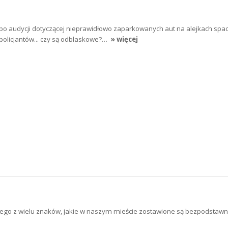
o audycji dotyczącej nieprawidłowo zaparkowanych aut na alejkach spa
policjantów... czy są odblaskowe?…
» więcej
dnego z wielu znaków, jakie w naszym mieście zostawione są bezpodstawni