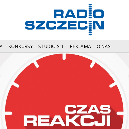
A
KONKURSY
STUDIO S-1
REKLAMA
O NAS