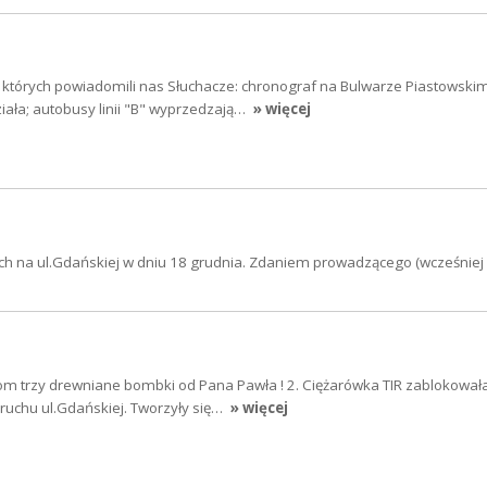
o których powiadomili nas Słuchacze: chronograf na Bulwarze Piastowski
iała; autobusy linii "B" wyprzedzają…
» więcej
ch na ul.Gdańskiej w dniu 18 grudnia. Zdaniem prowadzącego (wcześniej
m trzy drewniane bombki od Pana Pawła ! 2. Ciężarówka TIR zablokował
ruchu ul.Gdańskiej. Tworzyły się…
» więcej