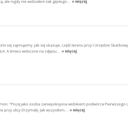
ą, ale nigdy nie widziałem tak gęstego…
» więcej
kimi się zajmujemy. Jak się okazuje, część terenu przy I Urzędzie Skarbo
iLK. A śmieci widoczne na zdjęciu…
» więcej
ymon: "Piszę jako osoba zaniepokojona widokiem podwórza Pierwszego 
e przy ulicy Drzymały. Jak wszystkim…
» więcej