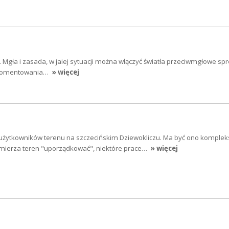
a... Mgła i zasada, w jaiej sytuacji można włączyć światła przeciwmgłowe s
 komentowania…
» więcej
żytkowników terenu na szczecińskim Dziewokliczu. Ma być ono komple
ierza teren "uporządkować", niektóre prace…
» więcej