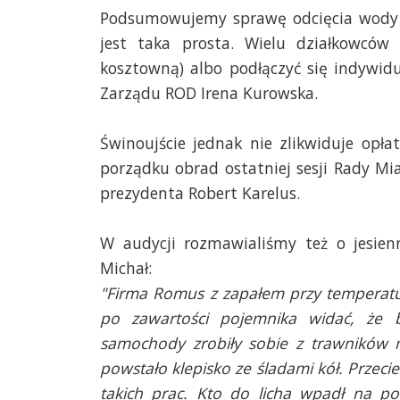
Podsumowujemy sprawę odcięcia wody n
jest taka prosta. Wielu działkowców 
kosztowną) albo podłączyć się indywidu
Zarządu ROD Irena Kurowska.
Świnoujście jednak nie zlikwiduje opł
porządku obrad ostatniej sesji Rady Mi
prezydenta Robert Karelus.
W audycji rozmawialiśmy też o jesie
Michał:
"Firma Romus z zapałem przy temperatu
po zawartości pojemnika widać, że ba
samochody zrobiły sobie z trawników 
powstało klepisko ze śladami kół.
Przecie
takich prac. Kto do licha wpadł na po