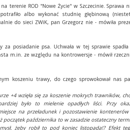
a terenie ROD "Nowe Życie" w Szczecinie. Sprawa n
potrafiło albo wykonać studnię głębinową (nieste
alnie do sieci ZWiK, pan Grzegorz nie - mówiła prez
aty za posiadanie psa. Uchwała w tej sprawie spadła
asta m.in. ze względu na kontrowersje - mówił rzeczn
nnym koszeniu trawy, do czego sprowokował nas p
rze +4 wzięła się za koszenie mokrych trawników, ch
rdziej było to mielenie opadłych liści. Przy okaz
miejsce na przeładunek i pozostawienie kontenerów
ż początek października to w zasadzie ostateczny term
mysł, żeby robił to pod koniec listopada!? Efekt te