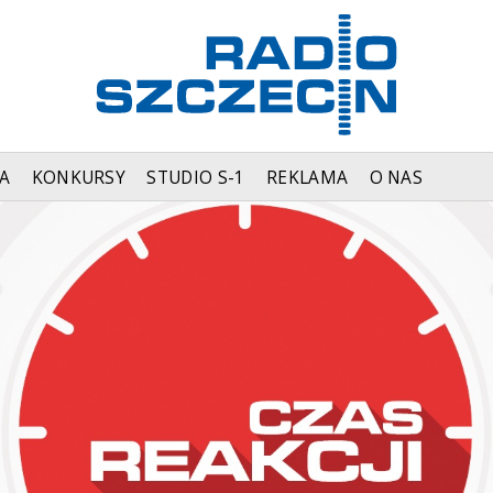
A
KONKURSY
STUDIO S-1
REKLAMA
O NAS