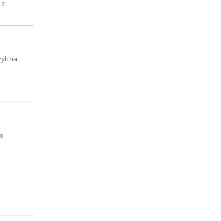
 z
yli na
Do