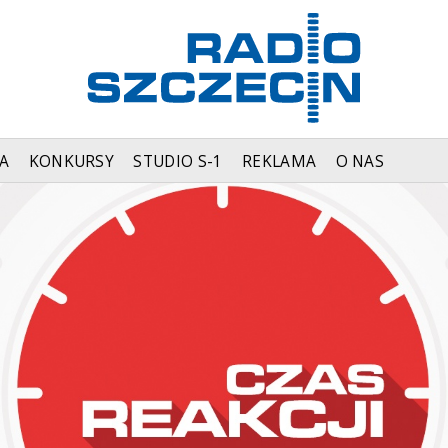
A
KONKURSY
STUDIO S-1
REKLAMA
O NAS