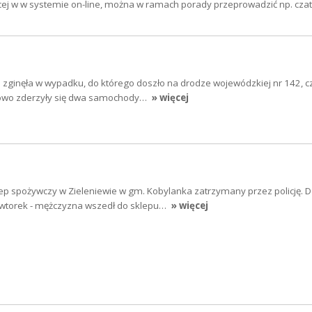
ącej w w systemie on-line, można w ramach porady przeprowadzić np. czat
zginęła w wypadku, do którego doszło na drodze wojewódzkiej nr 142, cz
ołowo zderzyły się dwa samochody…
» więcej
p spożywczy w Zieleniewie w gm. Kobylanka zatrzymany przez policję. 
 wtorek - mężczyzna wszedł do sklepu…
» więcej