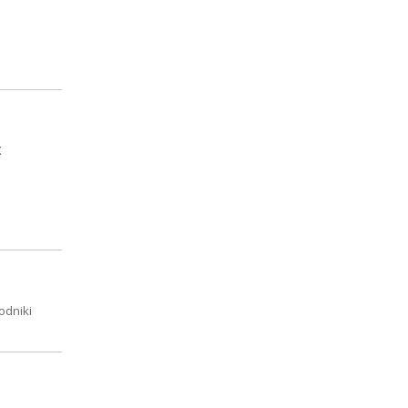
X
odniki