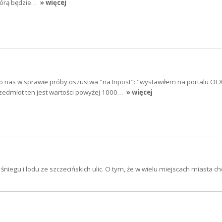
tórą będzie…
» więcej
o nas w sprawie próby oszustwa "na Inpost": "wystawiłem na portalu OL
zedmiot ten jest wartości powyżej 1000…
» więcej
niegu i lodu ze szczecińskich ulic. O tym, że w wielu miejscach miasta ch