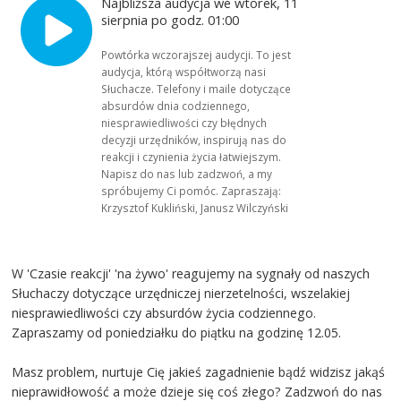
Najbliższa audycja we wtorek, 11
sierpnia po godz. 01:00
Powtórka wczorajszej audycji. To jest
audycja, którą współtworzą nasi
Słuchacze. Telefony i maile dotyczące
absurdów dnia codziennego,
niesprawiedliwości czy błędnych
decyzji urzędników, inspirują nas do
reakcji i czynienia życia łatwiejszym.
Napisz do nas lub zadzwoń, a my
spróbujemy Ci pomóc. Zapraszają:
Krzysztof Kukliński, Janusz Wilczyński
W 'Czasie reakcji' 'na żywo' reagujemy na sygnały od naszych
Słuchaczy dotyczące urzędniczej nierzetelności, wszelakiej
niesprawiedliwości czy absurdów życia codziennego.
Zapraszamy od poniedziałku do piątku na godzinę 12.05.
Masz problem, nurtuje Cię jakieś zagadnienie bądź widzisz jakąś
nieprawidłowość a może dzieje się coś złego? Zadzwoń do nas