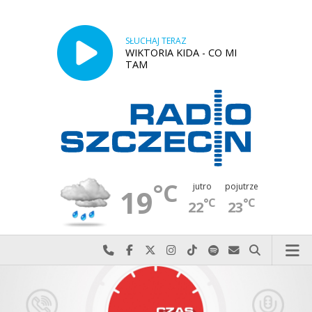
SŁUCHAJ TERAZ
WIKTORIA KIDA - CO MI
TAM
°C
jutro
pojutrze
19
°C
°C
22
23
Najlepiej po prostu do nas zadzwoń
Odwiedź nas na Facebook-u
Odwiedź nas na X
Odwiedź nas na Instagram-ie
Odwiedź nas na TikTok-u
Szukaj nas na Spotify
Wyślij do nas w
Szukaj