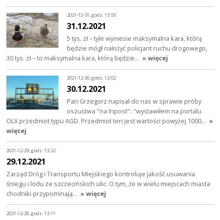
2021-12-31, godz. 13:55
31.12.2021
5 tys. zł – tyle wyniesie maksymalna kara, którą
będzie mógł nałożyć policjant ruchu drogowego,
30 tys. zł – to maksymalna kara, którą będzie…
» więcej
2021-12-30, godz. 12:02
30.12.2021
Pan Grzegorz napisał do nas w sprawie próby
oszustwa "na Inpost": "wystawiłem na portalu
OLX przedmiot typu AGD. Przedmiot ten jest wartości powyżej 1000…
»
więcej
2021-12-29, godz. 13:22
29.12.2021
Zarząd Dróg i Transportu Miejskiego kontroluje jakość usuwania
śniegu i lodu ze szczecińskich ulic. O tym, że w wielu miejscach miasta
chodniki przypominają…
» więcej
2021-12-28, godz. 13:11