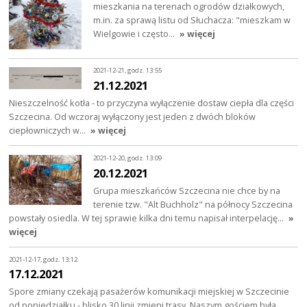
mieszkania na terenach ogrodów działkowych,
m.in. za sprawą listu od Słuchacza: "mieszkam w
Wielgowie i często…
» więcej
2021-12-21, godz. 13:55
21.12.2021
Nieszczelność kotła - to przyczyna wyłączenie dostaw ciepła dla części
Szczecina. Od wczoraj wyłączony jest jeden z dwóch bloków
ciepłowniczych w…
» więcej
2021-12-20, godz. 13:09
20.12.2021
Grupa mieszkańców Szczecina nie chce by na
terenie tzw. "Alt Buchholz" na północy Szczecina
powstały osiedla. W tej sprawie kilka dni temu napisał interpelację…
»
więcej
2021-12-17, godz. 13:12
17.12.2021
Spore zmiany czekają pasażerów komunikacji miejskiej w Szczecinie
od poniedziałku - blisko 30 linii zmieni trasy. Naszym gościem była