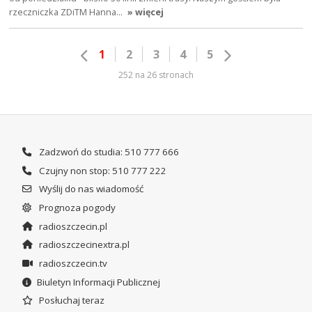
rzeczniczka ZDiTM Hanna…
» więcej
1
2
3
4
5
252 na 26 stronach
Zadzwoń do studia: 510 777 666
Czujny non stop: 510 777 222
Wyślij do nas wiadomość
Prognoza pogody
radioszczecin.pl
radioszczecinextra.pl
radioszczecin.tv
Biuletyn Informacji Publicznej
Posłuchaj teraz