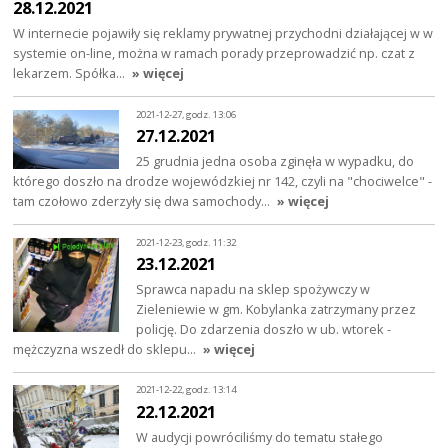
28.12.2021
W internecie pojawiły się reklamy prywatnej przychodni działającej w w
systemie on-line, można w ramach porady przeprowadzić np. czat z
lekarzem. Spółka…
» więcej
2021-12-27, godz. 13:06
27.12.2021
25 grudnia jedna osoba zginęła w wypadku, do
którego doszło na drodze wojewódzkiej nr 142, czyli na "chociwelce" -
tam czołowo zderzyły się dwa samochody…
» więcej
2021-12-23, godz. 11:32
23.12.2021
Sprawca napadu na sklep spożywczy w
Zieleniewie w gm. Kobylanka zatrzymany przez
policję. Do zdarzenia doszło w ub. wtorek -
mężczyzna wszedł do sklepu…
» więcej
2021-12-22, godz. 13:14
22.12.2021
W audycji powróciliśmy do tematu stałego