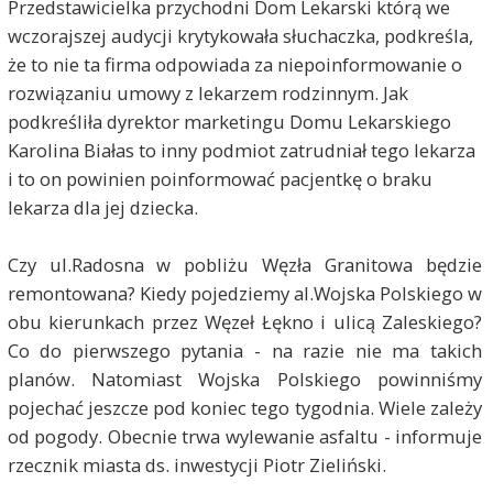
Przedstawicielka przychodni Dom Lekarski którą we
wczorajszej audycji krytykowała słuchaczka, podkreśla,
że to nie ta firma odpowiada za niepoinformowanie o
rozwiązaniu umowy z lekarzem rodzinnym. Jak
podkreśliła dyrektor marketingu Domu Lekarskiego
Karolina Białas to inny podmiot zatrudniał tego lekarza
i to on powinien poinformować pacjentkę o braku
lekarza dla jej dziecka.
Czy ul.Radosna w pobliżu Węzła Granitowa będzie
remontowana? Kiedy pojedziemy al.Wojska Polskiego w
obu kierunkach przez Węzeł Łękno i ulicą Zaleskiego?
Co do pierwszego pytania - na razie nie ma takich
planów. Natomiast Wojska Polskiego powinniśmy
pojechać jeszcze pod koniec tego tygodnia. Wiele zależy
od pogody. Obecnie trwa wylewanie asfaltu - informuje
rzecznik miasta ds. inwestycji Piotr Zieliński.