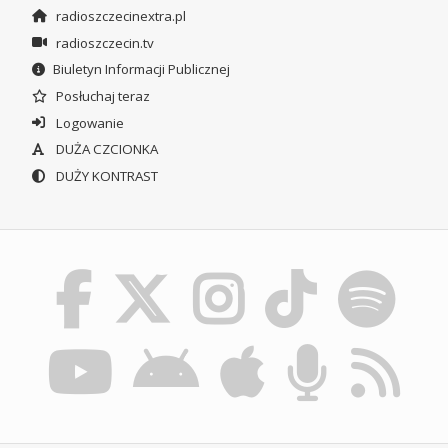
radioszczecinextra.pl
radioszczecin.tv
Biuletyn Informacji Publicznej
Posłuchaj teraz
Logowanie
DUŻA CZCIONKA
DUŻY KONTRAST