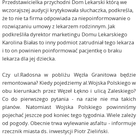
Przedstawicielka przychodni Dom Lekarski którą we
wczorajszej audycji krytykowała słuchaczka, podkreśla,
że to nie ta firma odpowiada za niepoinformowanie o
rozwiązaniu umowy z lekarzem rodzinnym. Jak
podkreśliła dyrektor marketingu Domu Lekarskiego
Karolina Białas to inny podmiot zatrudniał tego lekarza
i to on powinien poinformować pacjentkę o braku
lekarza dla jej dziecka.
Czy ul.Radosna w pobliżu Węzła Granitowa będzie
remontowana? Kiedy pojedziemy al.Wojska Polskiego w
obu kierunkach przez Węzeł Łękno i ulicą Zaleskiego?
Co do pierwszego pytania - na razie nie ma takich
planów. Natomiast Wojska Polskiego powinniśmy
pojechać jeszcze pod koniec tego tygodnia. Wiele zależy
od pogody. Obecnie trwa wylewanie asfaltu - informuje
rzecznik miasta ds. inwestycji Piotr Zieliński.