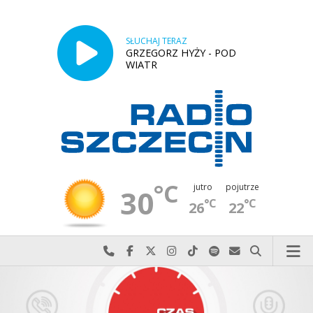
SŁUCHAJ TERAZ
GRZEGORZ HYŻY - POD
WIATR
°C
jutro
pojutrze
30
°C
°C
26
22
Najlepiej po prostu do nas zadzwoń
Odwiedź nas na Facebook-u
Odwiedź nas na X
Odwiedź nas na Instagram-ie
Odwiedź nas na TikTok-u
Szukaj nas na Spotify
Wyślij do nas w
Szukaj