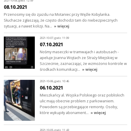
2021-10-08, godz. 12:59
08.10.2021
Przenosimy się do zjazdu na Motaniec przy Węźle Kobylanka.
Słuchacze zgłaszają, że często dochodzi tam do niebezpiecznych
sytuacji, a nawet kolizji. Na…
» więcej
2021-10-07, godz. 11:09
07.10.2021
Nośmy maseczki w tramwajach i autobusach -
apeluje Joanna Wojtach ze Straży Miejskiej w
Szczecinie, zaznaczając, że wzmożono kontrole w
środkach komunikacji…
» więcej
2021-10-06, godz. 10:46
06.10.2021
Mieszkańcy al. Wojska Polskiego oraz pobliskich
ulic mają obecnie problem z parkowaniem.
Powodem są przebiegające remonty. Osoby,
które wykupiły abonament…
» więcej
2021-10-05, godz. 11:43