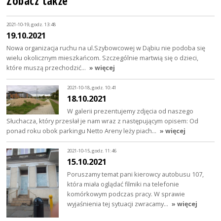
Zobacz także
2021-10-19, godz. 13:48
19.10.2021
Nowa organizacja ruchu na ul.Szybowcowej w Dąbiu nie podoba się
wielu okolicznym mieszkańcom. Szczególnie martwią się o dzieci,
które muszą przechodzić…
» więcej
2021-10-18, godz. 10:41
18.10.2021
W galerii prezentujemy zdjęcia od naszego
Słuchacza, który przesłał je nam wraz z następującym opisem: Od
ponad roku obok parkingu Netto Areny leży piach…
» więcej
2021-10-15, godz. 11:46
15.10.2021
Poruszamy temat pani kierowcy autobusu 107,
która miała oglądać filmiki na telefonie
komórkowym podczas pracy. W sprawie
wyjaśnienia tej sytuacji zwracamy…
» więcej