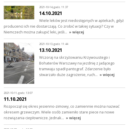
2021-10-14, godz. 11:37
14.10.2021
Wiele leków jest niedostępnych w aptekach, gdyż
producenci ich nie dostarczają. Co zrobić w takiej sytuacji? Czy w
Niemczech można zakupić leki, jeśli…
» więcej
2021-10-13, godz. 11:44
13.10.2021
Wczoraj na skrzyżowaniu Krzywoustego i
Bohaterów Warszawy na jezdnię z jadącego
tramwaju spadł pantograf. Zdarzenie było
stwarzało duże zagrożenie, ruch…
» więcej
2021-10-11, godz. 13:07
11.10.2021
Rozpoczął się okres jesienno-zimowy, co zamiennie można nazwać
okresem grzewczym. Wiele osób zamieniło stare piece na nowe
rozwiązania ciepłownicze. Jednak…
» więcej