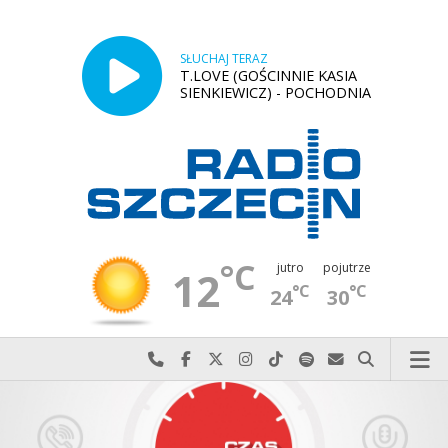
SŁUCHAJ TERAZ
T.LOVE (GOŚCINNIE KASIA
SIENKIEWICZ) - POCHODNIA
°C
jutro
pojutrze
12
°C
°C
24
30
Najlepiej po prostu do nas zadzwoń
Odwiedź nas na Facebook-u
Odwiedź nas na X
Odwiedź nas na Instagram-ie
Odwiedź nas na TikTok-u
Szukaj nas na Spotify
Wyślij do nas w
Szukaj