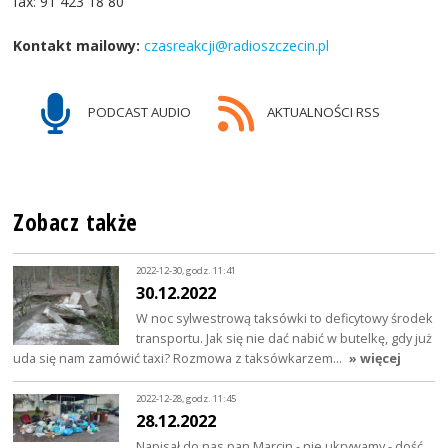
fax: 91 423 18 80
Kontakt mailowy:
czasreakcji@radioszczecin.pl
PODCAST AUDIO
AKTUALNOŚCI RSS
Zobacz także
2022-12-30, godz. 11:41
30.12.2022
W noc sylwestrową taksówki to deficytowy środek
transportu. Jak się nie dać nabić w butelkę, gdy już
uda się nam zamówić taxi? Rozmowa z taksówkarzem…
» więcej
2022-12-28, godz. 11:45
28.12.2022
Napisał do nas pan Marcin - nie ukrywamy - dość