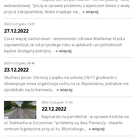
widowiskowej: "piszę w sprawie problemu z wywozem śmieci z wiaty
przy ul Zakopiańskiej. Wiata znajduje się…
» więcej
2022-12-27, godz. 13:07
27.12.2022
Coraz więcej zachorowań - wiceminister zdrowia Waldemar Kraska
zapowiedział, że od przyszłego roku w aptekach i przychodniach
będzie dostępny potrójny…
» więcej
2022-12-23, godz. 09:46
23.12.2022
Słuchacz pisze: Od nocy z piątku na sobotę (16/17 grudnia br.)
obowiązuje nowa organizacja ruchu na ul. Wyzwolenia, jednakże nie
spodobało się to kierowcy…
» więcej
2022-12-22, godz. 11:54
22.12.2022
Napisał do na pan Michał - w sprawie korków na
ul. Stalmacha w Szczecinie: "problemy są dwa. Pierwszy - otwarte
centrum logistyczne przy ul. ks. Blizińskiego…
» więcej