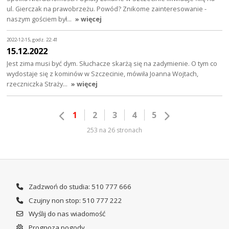
ul. Gierczak na prawobrzeżu. Powód? Znikome zainteresowanie -
naszym gościem był…
» więcej
2022-12-15, godz. 22:41
15.12.2022
Jest zima musi być dym. Słuchacze skarżą się na zadymienie. O tym co
wydostaje się z kominów w Szczecinie, mówiła Joanna Wojtach,
rzeczniczka Straży…
» więcej
1
2
3
4
5
253 na 26 stronach
Zadzwoń do studia: 510 777 666
Czujny non stop: 510 777 222
Wyślij do nas wiadomość
Prognoza pogody