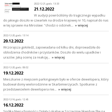
2022-12-21, godz. 13:33
21.12.2022
W audycji powróciliśmy do tragicznego wypadku
do jakiego doszło w czwartek na drodze krajowej nr 10, napisał do nas
w tej sprawie ma Mirosław: "chodzi o odcinek…
» więcej
2022-12-20, godz. 13:14
20.12.2022
Wczorajsza gołoledź, zapowiadana od kilku dni, doprowadziła do
oblodzenia chodników i przystanków. Doszło do wielu upadków i
urazów. Jaką ocenę za reakcję…
» więcej
2022-12-20, godz. 08:02
19.12.2022
Mieszkanie z miejscem parkingowym było w ofercie dewelopera, który
budował domy wielorodzinne w Skarbimierzycach. Spotkanie z
przedstawicielem dewelopera nie…
» więcej
2022-12-16, godz. 12:45
16.12.2022
Spółka Nieruchomości i Opłaty Lokalne w Szczecinie likwiduje filię na