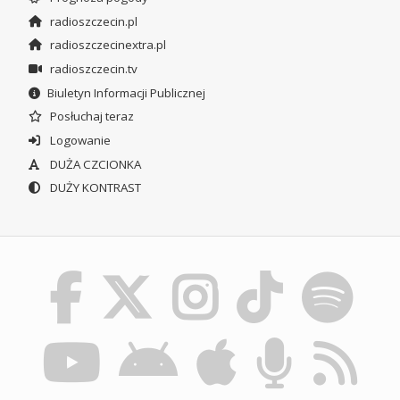
radioszczecin.pl
radioszczecinextra.pl
radioszczecin.tv
Biuletyn Informacji Publicznej
Posłuchaj teraz
Logowanie
DUŻA CZCIONKA
DUŻY KONTRAST