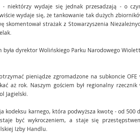
- niektórzy wydaje się jednak przesadzają - o cz
ywiście wydaje się, że tankowanie tak dużych zbiornik
awę skomentował strażak z Stowarzyszenia Niezależny
elak.
 była dyrektor Wolińskiego Parku Narodowego Wiolet
ł otrzymać pieniądze zgromadzone na subkoncie OFE
ać aż rok. Naszym gościem był regionalny rzecznik
 Jagielski.
cja kodeksu karnego, która podwyższa kwotę
- od 500 
estaje być wykroczeniem, a staje się przestępstwe
skiej Izby Handlu.