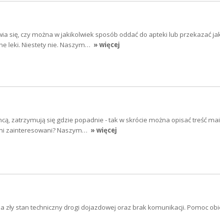
a się, czy można w jakikolwiek sposób oddać do apteki lub przekazać jak
ne leki. Niestety nie. Naszym…
» więcej
cą, zatrzymują się gdzie popadnie - tak w skrócie można opisać treść mai
sami zainteresowani? Naszym…
» więcej
na zły stan techniczny drogi dojazdowej oraz brak komunikacji. Pomoc obi