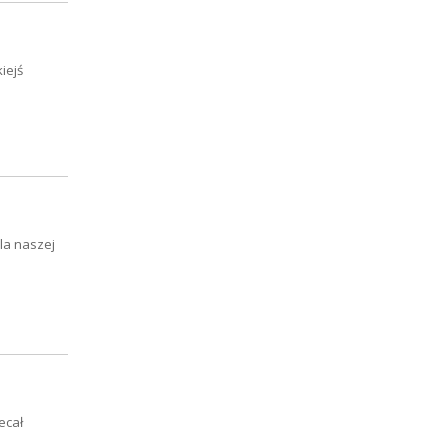
iejś
la naszej
ecał