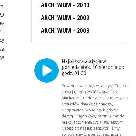
ARCHIWUM - 2010
ym
23
ARCHIWUM - 2009
 w
ARCHIWUM - 2008
.
".
są
az
za
Najbliższa audycja w
poniedziałek, 10 sierpnia po
godz. 01:00
Powtórka wczorajszej audycji. To jest
audycja, którą współtworzą nasi
Słuchacze. Telefony i maile dotyczące
absurdów dnia codziennego,
niesprawiedliwości czy błędnych
decyzji urzędników, inspirują nas do
reakcji i czynienia życia łatwiejszym.
Napisz do nas lub zadzwoń, a my
spróbujemy Ci pomóc. Zapraszają: