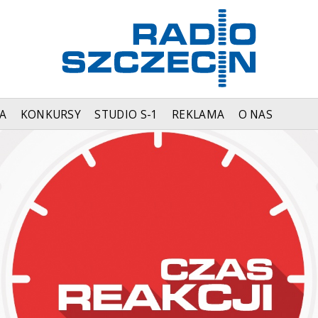
A
KONKURSY
STUDIO S-1
REKLAMA
O NAS