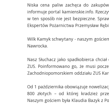
Niska cena paliw zachęca do zakupów 
informuje portal kamienskie.info. Rzecz
w ten sposób nie jest bezpieczne. Spr
Ekspertów Pożarnictwa Przemysław Rębi
Wilk Kamyk schwytany - naszym gościem
Nawrocka.
Nasz Słuchacz jako spadkobierca chcia
ZUS. Poinformowano go, że musi poczek
Zachodniopomorskiem oddziału ZUS Karol
Od 1 października obowiązuje noweliza
800 złotych – od której kradzież prz
Naszym gościem była Klaudia Bazyk z Pol