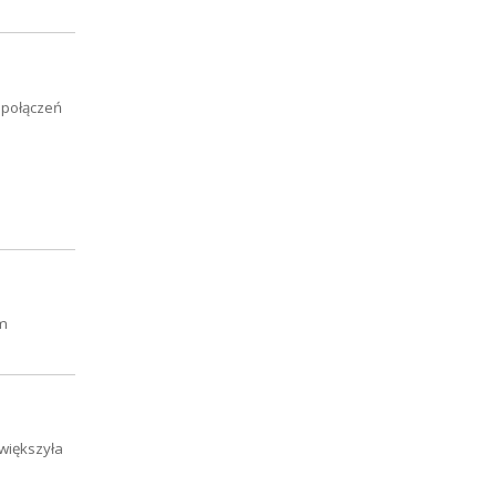
 połączeń
rm
większyła