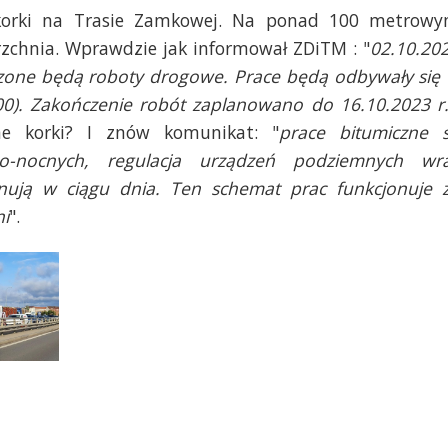
 korki na Trasie Zamkowej. Na ponad 100 metrow
chnia. Wprawdzie jak informował ZDiTM : "
02.10.20
dzone będą roboty drogowe. Prace będą odbywały się
00). Zakończenie robót zaplanowano do 16.10.2023 r
ne korki? I znów komunikat: "
p
race bitumiczne 
-nocnych, regulacja urządzeń podziemnych wr
nują w ciągu dnia. Ten schemat prac funkcjonuje 
i
".