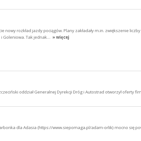
cie nowy rozkład jazdy pociągów. Plany zakładały m.in. zwiększenie liczby
a i Goleniowa. Tak jednak…
» więcej
Szczeciński oddział Generalnej Dyrekcji Dróg i Autostrad otworzył oferty fi
skarbonka dla Adasia (https://www.siepomaga.pl/adam-orlik) mocno się po