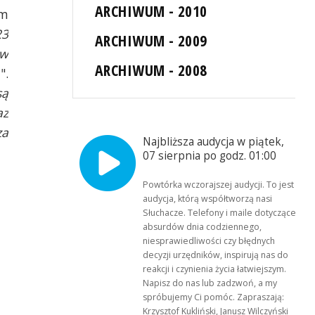
ARCHIWUM - 2010
ym
23
ARCHIWUM - 2009
 w
ARCHIWUM - 2008
.
".
są
az
za
Najbliższa audycja w piątek,
07 sierpnia po godz. 01:00
Powtórka wczorajszej audycji. To jest
audycja, którą współtworzą nasi
Słuchacze. Telefony i maile dotyczące
absurdów dnia codziennego,
niesprawiedliwości czy błędnych
decyzji urzędników, inspirują nas do
reakcji i czynienia życia łatwiejszym.
Napisz do nas lub zadzwoń, a my
spróbujemy Ci pomóc. Zapraszają:
Krzysztof Kukliński, Janusz Wilczyński