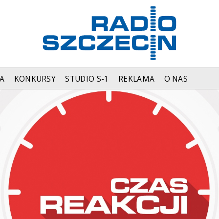
A
KONKURSY
STUDIO S-1
REKLAMA
O NAS