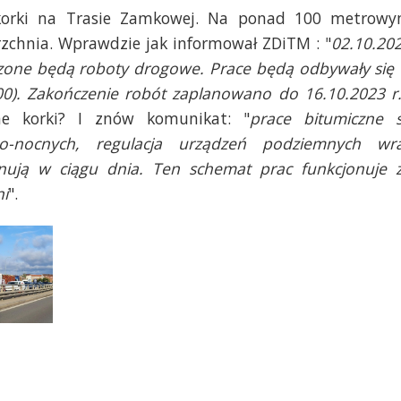
 korki na Trasie Zamkowej. Na ponad 100 metrow
chnia. Wprawdzie jak informował ZDiTM : "
02.10.20
dzone będą roboty drogowe. Prace będą odbywały się
00). Zakończenie robót zaplanowano do 16.10.2023 r
ne korki? I znów komunikat: "
p
race bitumiczne 
-nocnych, regulacja urządzeń podziemnych wr
nują w ciągu dnia. Ten schemat prac funkcjonuje 
i
".