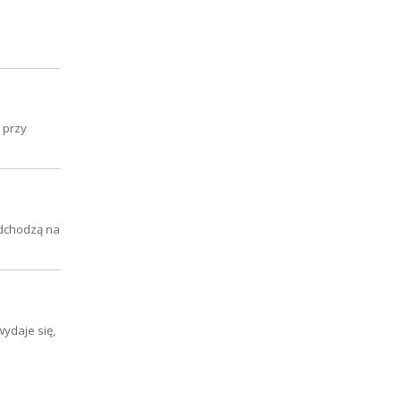
 przy
odchodzą na
ydaje się,