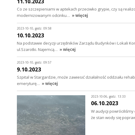
11.10.2023
Co ze szczepieniami w aptekach przeciwko grypie, czy są realiz
modernizowanym odcinku…
» więcej
2023-10-10, godz. 09:58
10.10.2023
Na podstawie decyzji urzędników Zarządu Budynków i Lokali Ko
ul.Szarotki. Najemcą…
» więcej
2023-10-10, godz. 09:57
9.10.2023
Szpital w Stargardzie, może zawiesić działalność oddziału rehab
emeryturę…
» więcej
2023-10-06, godz. 13:33
06.10.2023
W audycji powróciliśmy 
że stan wody się popraw