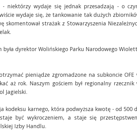
- niektórzy wydaje się jednak przesadzają - o cz
ywiście wydaje się, że tankowanie tak dużych zbiornik
awę skomentował strażak z Stowarzyszenia Niezależny
elak.
 była dyrektor Wolińskiego Parku Narodowego Wiolet
ł otrzymać pieniądze zgromadzone na subkoncie OFE
ać aż rok. Naszym gościem był regionalny rzecznik
 Jagielski.
cja kodeksu karnego, która podwyższa kwotę
- od 500 
estaje być wykroczeniem, a staje się przestępstwe
skiej Izby Handlu.