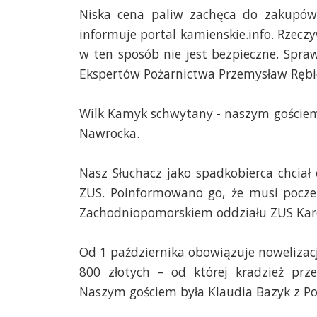
Niska cena paliw zachęca do zakupów 
informuje portal kamienskie.info. Rzecz
w ten sposób nie jest bezpieczne. Spr
Ekspertów Pożarnictwa Przemysław Rębi
Wilk Kamyk schwytany - naszym gościem
Nawrocka.
Nasz Słuchacz jako spadkobierca chcia
ZUS. Poinformowano go, że musi poczek
Zachodniopomorskiem oddziału ZUS Karol
Od 1 października obowiązuje noweliza
800 złotych – od której kradzież prz
Naszym gościem była Klaudia Bazyk z Pol