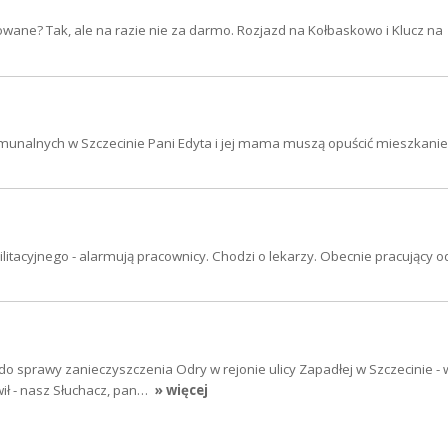
owane? Tak, ale na razie nie za darmo. Rozjazd na Kołbaskowo i Klucz na
munalnych w Szczecinie Pani Edyta i jej mama muszą opuścić mieszkanie
ilitacyjnego - alarmują pracownicy. Chodzi o lekarzy. Obecnie pracujący 
do sprawy zanieczyszczenia Odry w rejonie ulicy Zapadłej w Szczecinie - w
ił - nasz Słuchacz, pan…
» więcej