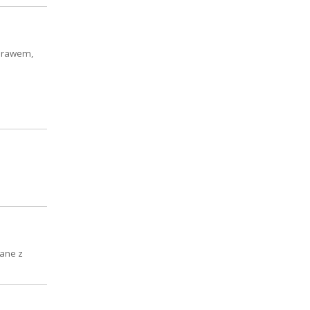
 prawem,
dane z