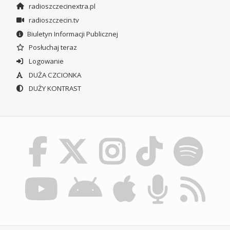
radioszczecinextra.pl
radioszczecin.tv
Biuletyn Informacji Publicznej
Posłuchaj teraz
Logowanie
DUŻA CZCIONKA
DUŻY KONTRAST