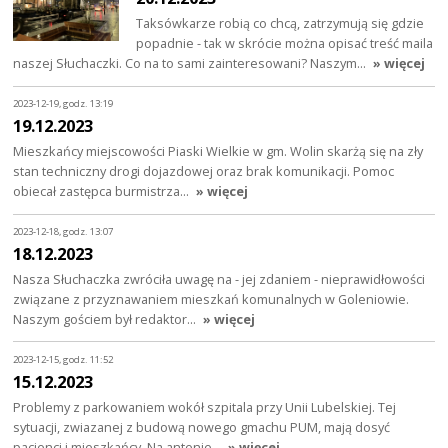
Taksówkarze robią co chcą, zatrzymują się gdzie
popadnie - tak w skrócie można opisać treść maila
naszej Słuchaczki. Co na to sami zainteresowani? Naszym…
» więcej
2023-12-19, godz. 13:19
19.12.2023
Mieszkańcy miejscowości Piaski Wielkie w gm. Wolin skarżą się na zły
stan techniczny drogi dojazdowej oraz brak komunikacji. Pomoc
obiecał zastępca burmistrza…
» więcej
2023-12-18, godz. 13:07
18.12.2023
Nasza Słuchaczka zwróciła uwagę na - jej zdaniem - nieprawidłowości
związane z przyznawaniem mieszkań komunalnych w Goleniowie.
Naszym gościem był redaktor…
» więcej
2023-12-15, godz. 11:52
15.12.2023
Problemy z parkowaniem wokół szpitala przy Unii Lubelskiej. Tej
sytuacji, zwiazanej z budową nowego gmachu PUM, mają dosyć
pacjenci i mieszkańcy. Na antenie…
» więcej