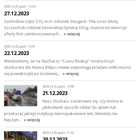
2023-12-27, godz. 13:34
27.12.2023
Zachodnia część S10, m.in. odcinek Stargard - Piła coraz bliżej.
Szczeciński oddział Generalnej Dyrekcji Dróg i Autostrad otworzył
oferty firm zainteresowanych…
» więcej
2023-12-22, godz. 13:01
22.12.2023
Wiedzieliśmy, że na Słuchaczy "Czasu Reakcji" można liczyć -
skarbonka dla Adasia (https://www.siepomaga.pl/adam-orlik) mocno
się powiększyła po środowej…
» więcej
2023-12-21, godz. 13:09
21.12.2023
Nasz Słuchacz zastanawia się, czy można w
jakikolwiek sposób oddać do apteki lub
przekazać jakiejś instytucji nierozpakowane leki. Niestety nie.
Naszym…
» więcej
2023-12-20, godz. 11:32
20.12.2023