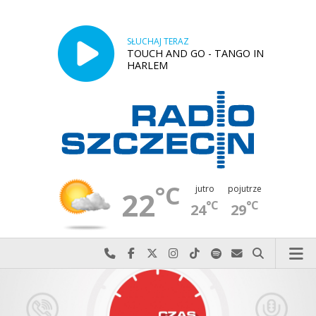
SŁUCHAJ TERAZ
TOUCH AND GO - TANGO IN
HARLEM
°C
jutro
pojutrze
22
°C
°C
24
29
Najlepiej po prostu do nas zadzwoń
Odwiedź nas na Facebook-u
Odwiedź nas na X
Odwiedź nas na Instagram-ie
Odwiedź nas na TikTok-u
Szukaj nas na Spotify
Wyślij do nas w
Szukaj