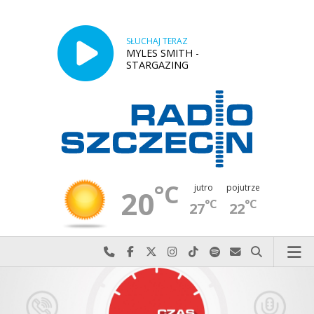
SŁUCHAJ TERAZ
MYLES SMITH -
STARGAZING
°C
jutro
pojutrze
20
°C
°C
27
22
Najlepiej po prostu do nas zadzwoń
Odwiedź nas na Facebook-u
Odwiedź nas na X
Odwiedź nas na Instagram-ie
Odwiedź nas na TikTok-u
Szukaj nas na Spotify
Wyślij do nas w
Szukaj