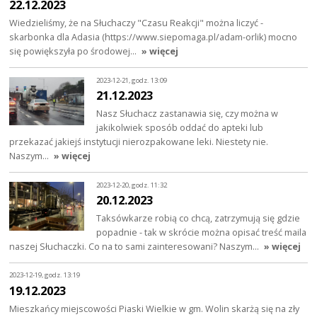
22.12.2023
Wiedzieliśmy, że na Słuchaczy "Czasu Reakcji" można liczyć -
skarbonka dla Adasia (https://www.siepomaga.pl/adam-orlik) mocno
się powiększyła po środowej…
» więcej
2023-12-21, godz. 13:09
21.12.2023
Nasz Słuchacz zastanawia się, czy można w
jakikolwiek sposób oddać do apteki lub
przekazać jakiejś instytucji nierozpakowane leki. Niestety nie.
Naszym…
» więcej
2023-12-20, godz. 11:32
20.12.2023
Taksówkarze robią co chcą, zatrzymują się gdzie
popadnie - tak w skrócie można opisać treść maila
naszej Słuchaczki. Co na to sami zainteresowani? Naszym…
» więcej
2023-12-19, godz. 13:19
19.12.2023
Mieszkańcy miejscowości Piaski Wielkie w gm. Wolin skarżą się na zły