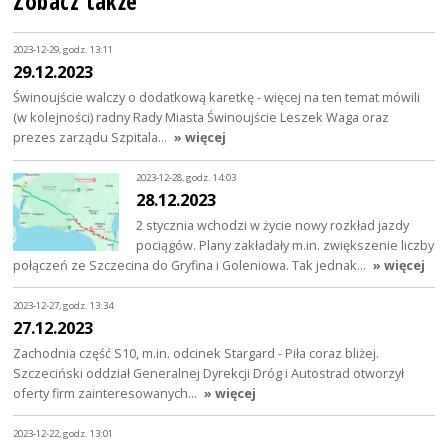
Zobacz także
2023-12-29, godz. 13:11
29.12.2023
Świnoujście walczy o dodatkową karetkę - więcej na ten temat mówili
(w kolejności) radny Rady Miasta Świnoujście Leszek Waga oraz
prezes zarządu Szpitala…
» więcej
2023-12-28, godz. 14:03
28.12.2023
2 stycznia wchodzi w życie nowy rozkład jazdy
pociągów. Plany zakładały m.in. zwiększenie liczby
połączeń ze Szczecina do Gryfina i Goleniowa. Tak jednak…
» więcej
2023-12-27, godz. 13:34
27.12.2023
Zachodnia część S10, m.in. odcinek Stargard - Piła coraz bliżej.
Szczeciński oddział Generalnej Dyrekcji Dróg i Autostrad otworzył
oferty firm zainteresowanych…
» więcej
2023-12-22, godz. 13:01