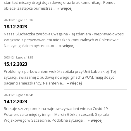
stan techniczny drogi dojazdowej oraz brak komunikacji. Pomoc
obiecał zastępca burmistrza…
» więcej
2023-12-18, godz. 13:07
18.12.2023
Nasza Słuchaczka zwróciła uwagę na - jej zdaniem - nieprawidłowości
związane z przyznawaniem mieszkań komunalnych w Goleniowie.
Naszym gościem był redaktor…
» więcej
2023-12-15, godz. 11:52
15.12.2023
Problemy z parkowaniem wokół szpitala przy Unii Lubelskiej. Tej
sytuacji, zwiazanej z budową nowego gmachu PUM, mają dosyć
pacjenci i mieszkańcy. Na antenie…
» więcej
2023-12-15, godz. 09:48
14.12.2023
Brakuje szczepionek na najnowszy wariant wirusa Covid-19.
Potwierdza to między innymi Marcin Górka, rzecznik Szpitala
Wojskowego w Szczecinie. Podobna sytuacja…
» więcej