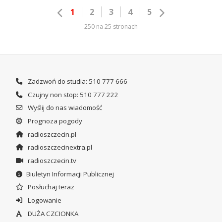
1
2
3
4
5
250 na 25 stronach
Zadzwoń do studia: 510 777 666
Czujny non stop: 510 777 222
Wyślij do nas wiadomość
Prognoza pogody
radioszczecin.pl
radioszczecinextra.pl
radioszczecin.tv
Biuletyn Informacji Publicznej
Posłuchaj teraz
Logowanie
DUŻA CZCIONKA