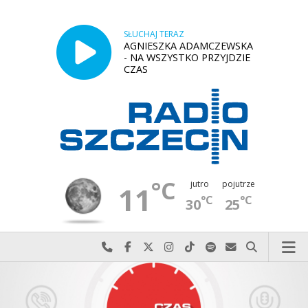
SŁUCHAJ TERAZ
AGNIESZKA ADAMCZEWSKA
- NA WSZYSTKO PRZYJDZIE
CZAS
°C
jutro
pojutrze
11
°C
°C
30
25
Najlepiej po prostu do nas zadzwoń
Odwiedź nas na Facebook-u
Odwiedź nas na X
Odwiedź nas na Instagram-ie
Odwiedź nas na TikTok-u
Szukaj nas na Spotify
Wyślij do nas w
Szukaj