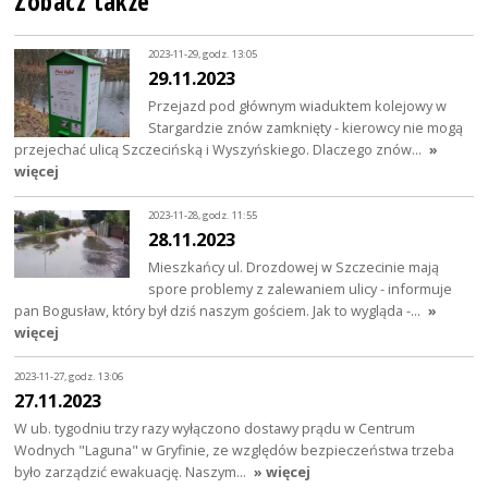
Zobacz także
2023-11-29, godz. 13:05
29.11.2023
Przejazd pod głównym wiaduktem kolejowy w
Stargardzie znów zamknięty - kierowcy nie mogą
przejechać ulicą Szczecińską i Wyszyńskiego. Dlaczego znów…
»
więcej
2023-11-28, godz. 11:55
28.11.2023
Mieszkańcy ul. Drozdowej w Szczecinie mają
spore problemy z zalewaniem ulicy - informuje
pan Bogusław, który był dziś naszym gościem. Jak to wygląda -…
»
więcej
2023-11-27, godz. 13:06
27.11.2023
W ub. tygodniu trzy razy wyłączono dostawy prądu w Centrum
Wodnych "Laguna" w Gryfinie, ze względów bezpieczeństwa trzeba
było zarządzić ewakuację. Naszym…
» więcej