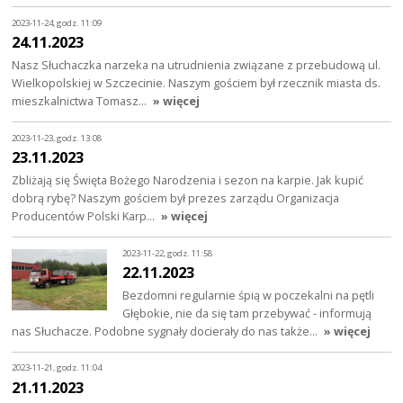
2023-11-24, godz. 11:09
24.11.2023
Nasz Słuchaczka narzeka na utrudnienia związane z przebudową ul.
Wielkopolskiej w Szczecinie. Naszym gościem był rzecznik miasta ds.
mieszkalnictwa Tomasz…
» więcej
2023-11-23, godz. 13:08
23.11.2023
Zbliżają się Święta Bożego Narodzenia i sezon na karpie. Jak kupić
dobrą rybę? Naszym gościem był prezes zarządu Organizacja
Producentów Polski Karp…
» więcej
2023-11-22, godz. 11:58
22.11.2023
Bezdomni regularnie śpią w poczekalni na pętli
Głębokie, nie da się tam przebywać - informują
nas Słuchacze. Podobne sygnały docierały do nas także…
» więcej
2023-11-21, godz. 11:04
21.11.2023