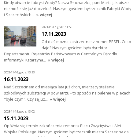
Kiedy otwarcie fabryki Wody? Nasza Słuchaczka, pani Marta jak pisze -
nie może się już doczekać. Naszym gościem był rzecznik Fabryki Wody
i Szczecińskich…
» więcej
2023-11-17, godz. 11:53
17.11.2023
Od dziś można zastrzec nasz numer PESEL. Co to
daje? Naszym gościem była dyrektor
Departamentu Rejestrów Państwowych w Centralnym Ośrodku
Informatyki Katarzyna…
» więcej
2023-11-16, godz. 13:23
16.11.2023
Nad Szczecinem od miesiąca lata już dron, mierzący stężenie
szkodliwych substancji w powietrzu - to sposób na palenie w piecach
"byle czym". Czy są już…
» więcej
2023-11-15, godz. 13:02
15.11.2023
Opóźnia się termin zakończenia remontu Placu Zwycięstwa i Alei
Wojska Polskiego. Naszym gościem był rzecznik miasta Szczecina ds.