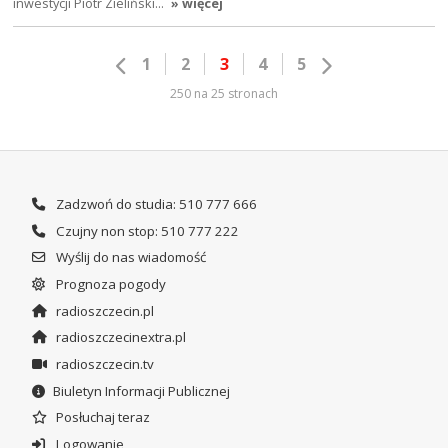
inwestycji Piotr Zieliński…
» więcej
1
2
3
4
5
250 na 25 stronach
Zadzwoń do studia: 510 777 666
Czujny non stop: 510 777 222
Wyślij do nas wiadomość
Prognoza pogody
radioszczecin.pl
radioszczecinextra.pl
radioszczecin.tv
Biuletyn Informacji Publicznej
Posłuchaj teraz
Logowanie