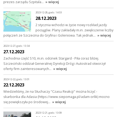
prezes zarządu Szpitala…
» więcej
2023-12-28, godz. 14:03
28.12.2023
2 stycznia wchodzi w życie nowy rozkład jazdy
pociągów. Plany zakładały m.in. zwiększenie liczby
połączeń ze Szczecina do Gryfina i Goleniowa. Tak jednak…
» więcej
2023-12-27, godz. 13:34
27.12.2023
Zachodnia część S10, m.in. odcinek Stargard - Piła coraz bliżej.
Szczeciński oddział Generalnej Dyrekcji Dróg i Autostrad otworzył
oferty firm zainteresowanych…
» więcej
2023-12-22, godz. 13:01
22.12.2023
Wiedzieliśmy, że na Słuchaczy "Czasu Reakcji" można liczyć -
skarbonka dla Adasia (https://www.siepomaga.pl/adam-orlik) mocno
się powiększyła po środowej…
» więcej
2023-12-21, godz. 13:09