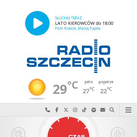
SŁUCHAJ TERAZ
LATO KIEROWCÓW do 18:00
Piotr Rokicki, Maciej Papke
°C
jutro
pojutrze
29
°C
°C
27
22
Najlepiej po prostu do nas zadzwoń
Odwiedź nas na Facebook-u
Odwiedź nas na X
Odwiedź nas na Instagram-ie
Odwiedź nas na TikTok-u
Szukaj nas na Spotify
Wyślij do nas w
Szukaj