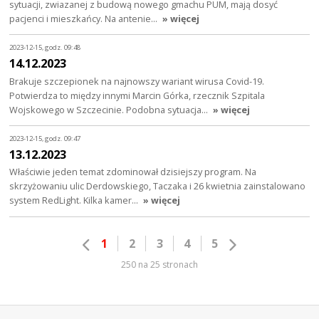
sytuacji, zwiazanej z budową nowego gmachu PUM, mają dosyć
pacjenci i mieszkańcy. Na antenie…
» więcej
2023-12-15, godz. 09:48
14.12.2023
Brakuje szczepionek na najnowszy wariant wirusa Covid-19.
Potwierdza to między innymi Marcin Górka, rzecznik Szpitala
Wojskowego w Szczecinie. Podobna sytuacja…
» więcej
2023-12-15, godz. 09:47
13.12.2023
Właściwie jeden temat zdominował dzisiejszy program. Na
skrzyżowaniu ulic Derdowskiego, Taczaka i 26 kwietnia zainstalowano
system RedLight. Kilka kamer…
» więcej
1
2
3
4
5
250 na 25 stronach