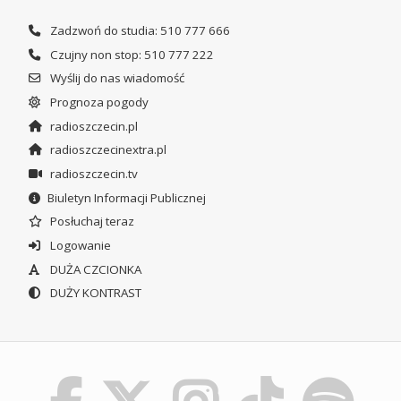
Zadzwoń do studia: 510 777 666
Czujny non stop: 510 777 222
Wyślij do nas wiadomość
Prognoza pogody
radioszczecin.pl
radioszczecinextra.pl
radioszczecin.tv
Biuletyn Informacji Publicznej
Posłuchaj teraz
Logowanie
DUŻA CZCIONKA
DUŻY KONTRAST