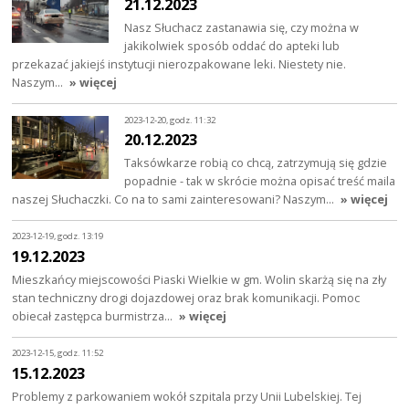
21.12.2023
Nasz Słuchacz zastanawia się, czy można w
jakikolwiek sposób oddać do apteki lub
przekazać jakiejś instytucji nierozpakowane leki. Niestety nie.
Naszym…
» więcej
2023-12-20, godz. 11:32
20.12.2023
Taksówkarze robią co chcą, zatrzymują się gdzie
popadnie - tak w skrócie można opisać treść maila
naszej Słuchaczki. Co na to sami zainteresowani? Naszym…
» więcej
2023-12-19, godz. 13:19
19.12.2023
Mieszkańcy miejscowości Piaski Wielkie w gm. Wolin skarżą się na zły
stan techniczny drogi dojazdowej oraz brak komunikacji. Pomoc
obiecał zastępca burmistrza…
» więcej
2023-12-15, godz. 11:52
15.12.2023
Problemy z parkowaniem wokół szpitala przy Unii Lubelskiej. Tej