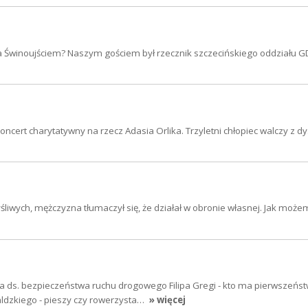
a Świnoujściem? Naszym gościem był rzecznik szczecińskiego oddziału G
ncert charytatywny na rzecz Adasia Orlika. Trzyletni chłopiec walczy z dy
iwych, mężczyzna tłumaczył się, że działał w obronie własnej. Jak może
a ds. bezpieczeństwa ruchu drogowego Filipa Gregi - kto ma pierwszeńst
aldzkiego - pieszy czy rowerzysta…
» więcej