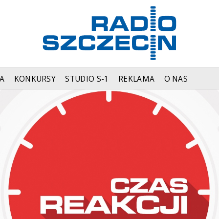
A
KONKURSY
STUDIO S-1
REKLAMA
O NAS