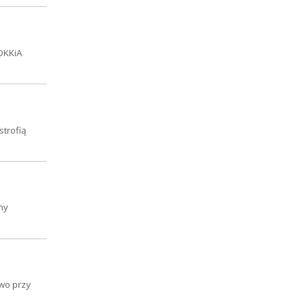
DKKiA
strofią
my
wo przy