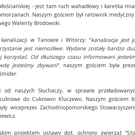
Włościańskiej - jest tam ruch wahadłowy i karetka mia
Pomorzanach. Naszym gościem był ratownik medyczny
wego Walenty Brodowski.
kanalizacji w Tanowie i Witorzy: "
kanalizacja jest j
orzystanie jest niemożliwe. Wydane zostały bardzo du
j korzystać. Od dłuższego czasu informowani jesteś
awdę jesteśmy zbywani
". naszym gościem była prez
śmider.
i od naszych Słuchaczy, w sprawie przeładowany
i cukrowe do Cukrowni Kluczewo. Naszym gościem b
były wiceprezes Zachodniopomorskiego Stowarzyszen
iewicz.
kim projektem ustawy dot. ochrony zwierząt "St