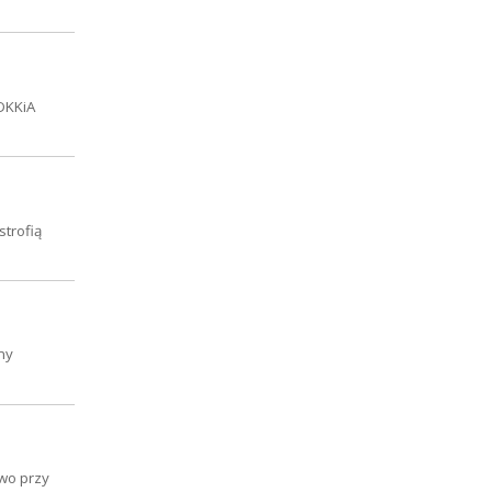
DKKiA
strofią
my
wo przy