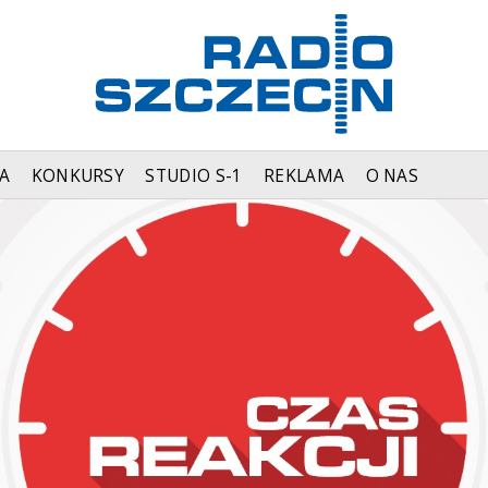
A
KONKURSY
STUDIO S-1
REKLAMA
O NAS