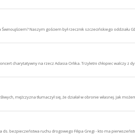
a Świnoujściem? Naszym gościem był rzecznik szczecińskiego oddziału G
ncert charytatywny na rzecz Adasia Orlika. Trzyletni chłopiec walczy z dy
iwych, mężczyzna tłumaczył się, że działał w obronie własnej. Jak może
a ds. bezpieczeństwa ruchu drogowego Filipa Gregi - kto ma pierwszeńst