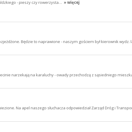
aldzkiego - pieszy czy rowerzysta…
» więcej
ozjeżdżone. Będzie to naprawione - naszym gościem był kierownik wydz. 
zecinie narzekają na karaluchy - owady przechodzą z sąsiedniego mieszk
ywiezione. Na apel naszego słuchacza odpowiedział Zarząd Dróg i Transpo