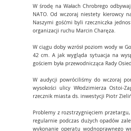
W środę na Wałach Chrobrego odbywają 
NATO. Od wczoraj niestety kierowcy na
Naszymi gośćmi byli rzeczniczka jednos
organizacji ruchu Marcin Charęza.
W ciągu doby wzrósł poziom wody w Goz
42 cm. A jak wygląda sytuacja na wys
gościem była przewodnicząca Rady Osied
W audycji powróciliśmy do wczoraj p
wysokości ulicy Włodzimierza Ostoi-Z
rzecznik miasta ds. inwestycji Piotr Zieliń
Problemy z rozstrzygnięciem przetargu,
regularnie podczas dużych opadów zalew
wykonanie operatu wodnoprawnego wr