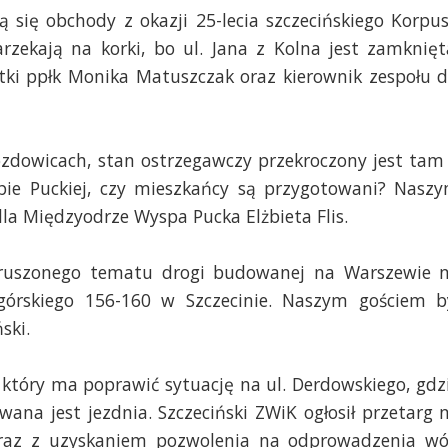
się obchody z okazji 25-lecia szczecińskiego Korpu
rzekają na korki, bo ul. Jana z Kolna jest zamknięt
tki ppłk Monika Matuszczak oraz kierownik zespołu d
dowicach, stan ostrzegawczy przekroczony jest tam
pie Puckiej, czy mieszkańcy są przygotowani? Nasz
la Międzyodrze Wyspa Pucka Elżbieta Flis.
oruszonego tematu drogi budowanej na Warszewie 
agórskiego 156-160 w Szczecinie. Naszym gościem b
ski.
 który ma poprawić sytuację na ul. Derdowskiego, gdz
ana jest jezdnia. Szczeciński ZWiK ogłosił przetarg 
az z uzyskaniem pozwolenia na odprowadzenia w