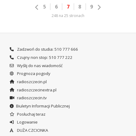
5
6
7
8
9
248 na 25 stronach
Zadzwoń do studia: 510 777 666
Czujny non stop: 510 777 222
Wyślij do nas wiadomość
Prognoza pogody
radioszczecin.pl
radioszczecinextra.pl
radioszczecin.tv
Biuletyn Informacji Publicznej
Posłuchaj teraz
Logowanie
DUŻA CZCIONKA