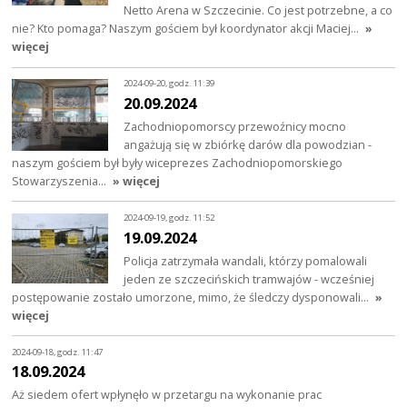
Netto Arena w Szczecinie. Co jest potrzebne, a co
nie? Kto pomaga? Naszym gościem był koordynator akcji Maciej…
»
więcej
2024-09-20, godz. 11:39
20.09.2024
Zachodniopomorscy przewoźnicy mocno
angażują się w zbiórkę darów dla powodzian -
naszym gościem był były wiceprezes Zachodniopomorskiego
Stowarzyszenia…
» więcej
2024-09-19, godz. 11:52
19.09.2024
Policja zatrzymała wandali, którzy pomalowali
jeden ze szczecińskich tramwajów - wcześniej
postępowanie zostało umorzone, mimo, że śledczy dysponowali…
»
więcej
2024-09-18, godz. 11:47
18.09.2024
Aż siedem ofert wpłynęło w przetargu na wykonanie prac