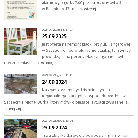
alarmowy o godz. 7:00 przekroczony był o 34 cm, a
w Bielinku o 13 cm…
» więcej
2024-09-25, godz. 11:27
25.09.2025
Jest oferta na remont kładki przy ul. Hangarowej
w Szczecinie - od wielu lat nie działają tam windy
prowadzące na perony. Naszym gościem był
rzecznik miasta…
» więcej
2024-09-24, godz. 11:11
24.09.2024
Naszym gościem był dziś m.in. dyrektor
Regionalnego Zarządu Gospodarki Wodnej w
Szczecinie Michał Durka, który mówił o bieżącej sytuacji związanej z…
» więcej
2024-09-23, godz. 13:04
23.09.2024
Trwa zbiórka darów dla powodzian, m.in. w hali