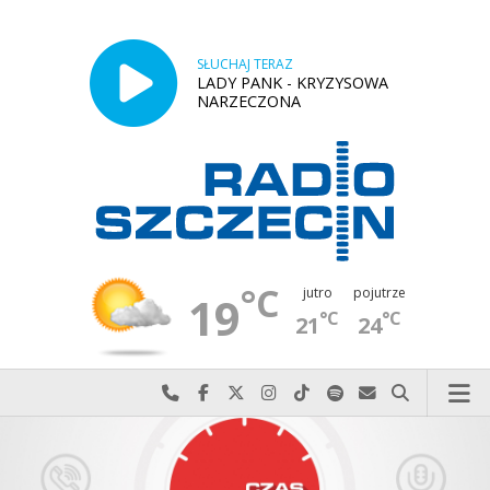
SŁUCHAJ TERAZ
LADY PANK - KRYZYSOWA
NARZECZONA
°C
jutro
pojutrze
19
°C
°C
21
24
Najlepiej po prostu do nas zadzwoń
Odwiedź nas na Facebook-u
Odwiedź nas na X
Odwiedź nas na Instagram-ie
Odwiedź nas na TikTok-u
Szukaj nas na Spotify
Wyślij do nas w
Szukaj