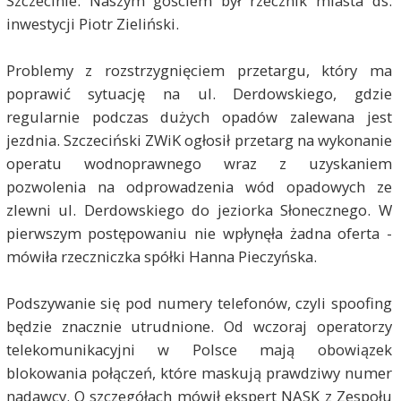
Szczecinie. Naszym gościem był rzecznik miasta ds.
inwestycji Piotr Zieliński.
Problemy z rozstrzygnięciem przetargu, który ma
poprawić sytuację na ul. Derdowskiego, gdzie
regularnie podczas dużych opadów zalewana jest
jezdnia. Szczeciński ZWiK ogłosił przetarg na wykonanie
operatu wodnoprawnego wraz z uzyskaniem
pozwolenia na odprowadzenia wód opadowych ze
zlewni ul. Derdowskiego do jeziorka Słonecznego. W
pierwszym postępowaniu nie wpłynęła żadna oferta -
mówiła rzeczniczka spółki Hanna Pieczyńska.
Podszywanie się pod numery telefonów, czyli spoofing
będzie znacznie utrudnione. Od wczoraj operatorzy
telekomunikacyjni w Polsce mają obowiązek
blokowania połączeń, które maskują prawdziwy numer
nadawcy. O szczegółach mówił ekspert NASK z Zespołu