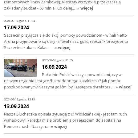
remontowych Trasy Zamkowej. Niestety wszystkie przekraczają
zakładany budżet - 65 mln zł. Co dalej…
» więcej
2024-09-17, godz. 11:54
17.09.2024
Szczecin przyłącza się do akcji pomocy powodzianom - w hali Netto
Arena przyjmowane są dary - mówił nasz gość, rzecznik prezydenta
Szczecina Łukasz Kolasa…
» więcej
2024-09-16, godz. 11:45
16.09.2024
Południe Polski walczy z powodziami, czy w
naszym regionie jest groźba podobnego kataklizmu? Jak pomóc
poszkodowanym? Naszymi gośćmi byli zastępca dyrektora…
» więcej
2024-09-13, godz. 13:15
13.09.2024
Nasza Słuchaczka opisała sytuację z ul Włościańskiej - jest tam ruch
wahadłowy i karetka miała problem z przejazdem do szpitala na
Pomorzanach. Naszym…
» więcej