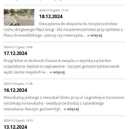
2024-12-18, godz. 11:54
18.12.2024
Dwa pytania do eksperta ds. bezpieczeństwa
ruchu drogowego Filipa Gregi - kto ma pierwszeństwo przy zjeździe z
Placu Grunwaldzkiego - pieszy czy rowerzysta…
» więcej
2024-12-17, godz. 14:08
17.12.2024
Drogi leśne w okolicach Osowa w związku z wycinką są bardzo
rozjeżdżone. Będzie to naprawione - naszym gościem był kierownik
wydz. lasów miejskich w…
» więcej
2024-12-16, godz. 11:28
16.12.2024
Mieszkańcy jednego z mieszkań bloku przy ul. Legnickiej w Szczecinie
narzekają na karaluchy - owady przechodzą z sąsiedniego
mieszkania. Naszym gościem był…
» więcej
2024-12-13, godz. 13:13
13.12.2024