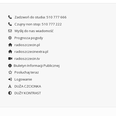
Zadzwoń do studia: 510 777 666
Czujny non stop: 510 777 222
Wyślij do nas wiadomość
Prognoza pogody
radioszczecin.pl
radioszczecinextra.pl
radioszczecin.tv
Biuletyn Informacji Publicznej
Posłuchaj teraz
Logowanie
DUŻA CZCIONKA
DUŻY KONTRAST