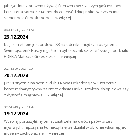
Jak zgodnie z prawem używać fajerwerków? Naszym gościem była
kom. Irena Kornicz z Komendy Wojewódzkiej Policji w Szczecinie.
Seniorzy, którzy ukończyli…
» więcej
2024-12-23, godz. 11:59
23.12.2024
Na jakim etapie jest budowa S3 na odcinku między Troszynem a
Świnoujściem? Naszym gościem był rzecznik szczecińskiego oddziału
GDKKiA Mateusz Grzeszczuk…
» więcej
2024-12-20, godz. 10:04
20.12.2024
Już 11 stycznia na scenie klubu Nowa Dekadencja w Szczecinie
koncert charytatywny na rzecz Adasia Orlika. Trzyletni chłopiec walczy
z dystrofią mięśniową…
» więcej
2024-12-19, godz. 11:46
19.12.2024
Wczoraj poruszyliśmy temat zastrzelenia dwóch psów przez
myśliwych, mężczyzna tłumaczył się, że działał w obronie własnej. Jak
możemy zachować się…
» więcej