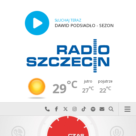
SŁUCHAJ TERAZ
DAWID PODSIADŁO - SEZON
°C
jutro
pojutrze
29
°C
°C
27
22
Najlepiej po prostu do nas zadzwoń
Odwiedź nas na Facebook-u
Odwiedź nas na X
Odwiedź nas na Instagram-ie
Odwiedź nas na TikTok-u
Szukaj nas na Spotify
Wyślij do nas w
Szukaj