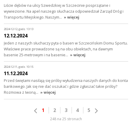
Liście dębów na ulicy Szwedzkiej w Szczecinie posprzątane i
wywiezione. Na apel naszego słuchacza odpowiedział Zarząd Dróg i
Transportu Miejskiego. Naszym…
» więcej
2024-12-12, godz. 13:13
12.12.2024
Jeden z naszych słuchaczy pyta o basen w Szczecińskim Domu Sportu.
Właściwe prace prowadzone są na obu obiektach, na dawnym
basenie 25-metrowym i na basenie…
» więcej
2024-12-11, godz. 10:15
11.12.2024
Przed świętami nasilają się próby wyłudzenia naszych danych do konta
bankowego. Jak się nie dać oszukać i gdzie zgłaszać takie próby?
Rozmowa z Iwoną…
» więcej
1
2
3
4
5
248 na 25 stronach