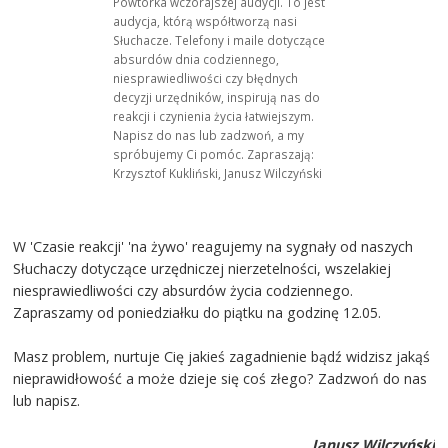
Powtórka wczorajszej audycji. To jest
audycja, którą współtworzą nasi
Słuchacze. Telefony i maile dotyczące
absurdów dnia codziennego,
niesprawiedliwości czy błędnych
decyzji urzędników, inspirują nas do
reakcji i czynienia życia łatwiejszym.
Napisz do nas lub zadzwoń, a my
spróbujemy Ci pomóc. Zapraszają:
Krzysztof Kukliński, Janusz Wilczyński
W 'Czasie reakcji' 'na żywo' reagujemy na sygnały od naszych
Słuchaczy dotyczące urzędniczej nierzetelności, wszelakiej
niesprawiedliwości czy absurdów życia codziennego.
Zapraszamy od poniedziałku do piątku na godzinę 12.05.
Masz problem, nurtuje Cię jakieś zagadnienie bądź widzisz jakąś
nieprawidłowość a może dzieje się coś złego? Zadzwoń do nas
lub napisz.
Janusz Wilczyński