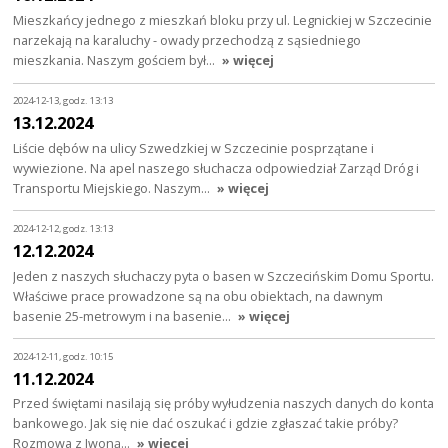
Mieszkańcy jednego z mieszkań bloku przy ul. Legnickiej w Szczecinie
narzekają na karaluchy - owady przechodzą z sąsiedniego
mieszkania. Naszym gościem był…
» więcej
2024-12-13, godz. 13:13
13.12.2024
Liście dębów na ulicy Szwedzkiej w Szczecinie posprzątane i
wywiezione. Na apel naszego słuchacza odpowiedział Zarząd Dróg i
Transportu Miejskiego. Naszym…
» więcej
2024-12-12, godz. 13:13
12.12.2024
Jeden z naszych słuchaczy pyta o basen w Szczecińskim Domu Sportu.
Właściwe prace prowadzone są na obu obiektach, na dawnym
basenie 25-metrowym i na basenie…
» więcej
2024-12-11, godz. 10:15
11.12.2024
Przed świętami nasilają się próby wyłudzenia naszych danych do konta
bankowego. Jak się nie dać oszukać i gdzie zgłaszać takie próby?
Rozmowa z Iwoną…
» więcej