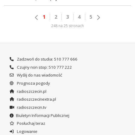
1
2
3
4
5
248 na 25 stronach
Zadzwoń do studia: 510 777 666
Czujny non stop: 510 777 222
Wyślij do nas wiadomość
Prognoza pogody
radioszczecin.pl
radioszczecinextra.pl
radioszczecin.tv
Biuletyn Informacji Publicznej
Posłuchaj teraz
Logowanie