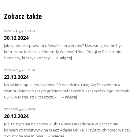
Zobacz także
2024-12-30, godz. 13:13
30.12.2024
Jak zgodnie z prawem używać fajerwerków? Naszym gościem była
kom. Irena Kornicz z Komendy Wojewódzkiej Policji w Szczecinie.
Seniorzy, którzy ukończyli…
» więcej
2024-12-23, godz. 11:59
23.12.2024
Na jakim etapie jest budowa S3 na odcinku między Troszynem a
Świnoujściem? Naszym gościem był rzecznik szczecińskiego oddziału
GDKKiA Mateusz Grzeszczuk…
» więcej
2024-12-20, godz. 10:04
20.12.2024
Już 11 stycznia na scenie klubu Nowa Dekadencja w Szczecinie
koncert charytatywny na rzecz Adasia Orlika. Trzyletni chłopiec walczy
z dystrofią mięśniową…
» więcej