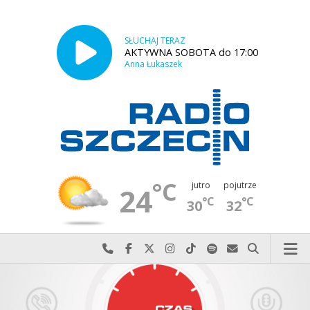
SŁUCHAJ TERAZ
AKTYWNA SOBOTA do 17:00
Anna Łukaszek
°C
jutro
pojutrze
24
°C
°C
30
32
Najlepiej po prostu do nas zadzwoń
Odwiedź nas na Facebook-u
Odwiedź nas na X
Odwiedź nas na Instagram-ie
Odwiedź nas na TikTok-u
Szukaj nas na Spotify
Wyślij do nas w
Szukaj