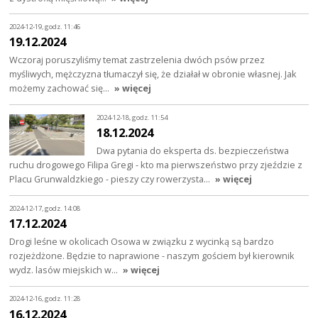
2024-12-19, godz. 11:46
19.12.2024
Wczoraj poruszyliśmy temat zastrzelenia dwóch psów przez
myśliwych, mężczyzna tłumaczył się, że działał w obronie własnej. Jak
możemy zachować się…
» więcej
2024-12-18, godz. 11:54
18.12.2024
Dwa pytania do eksperta ds. bezpieczeństwa
ruchu drogowego Filipa Gregi - kto ma pierwszeństwo przy zjeździe z
Placu Grunwaldzkiego - pieszy czy rowerzysta…
» więcej
2024-12-17, godz. 14:08
17.12.2024
Drogi leśne w okolicach Osowa w związku z wycinką są bardzo
rozjeżdżone. Będzie to naprawione - naszym gościem był kierownik
wydz. lasów miejskich w…
» więcej
2024-12-16, godz. 11:28
16.12.2024