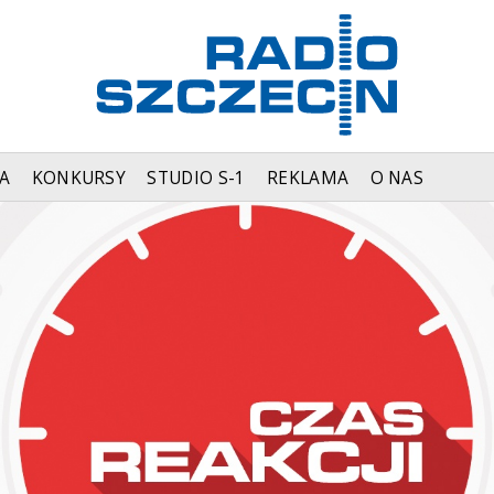
A
KONKURSY
STUDIO S-1
REKLAMA
O NAS