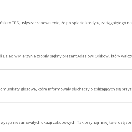
cińskim TBS, usłyszał zapewnienie, że po spłacie kredytu, zaciągniętego 
 Dzieci w Mierzynie zrobiły piękny prezent Adasiowi Orlikowi, który walcz
komunikaty głosowe, które informowały słuchaczy o zbliżających się przy
 wysyp niesamowitych okazji zakupowych. Tak przynajmniej twierdzą sp