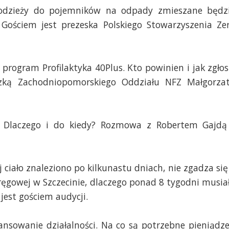
 odzieży do pojemników na odpady zmieszane będz
Gościem jest prezeska Polskiego Stowarzyszenia Ze
 program Profilaktyka 40Plus. Kto powinien i jak zgłos
zką Zachodniopomorskiego Oddziału NFZ Małgorza
. Dlaczego i do kiedy? Rozmowa z Robertem Gajdą
j ciało znaleziono po kilkunastu dniach, nie zgadza się
ęgowej w Szczecinie, dlaczego ponad 8 tygodni musia
est gościem audycji.
ansowanie działalności. Na co są potrzebne pieniądze