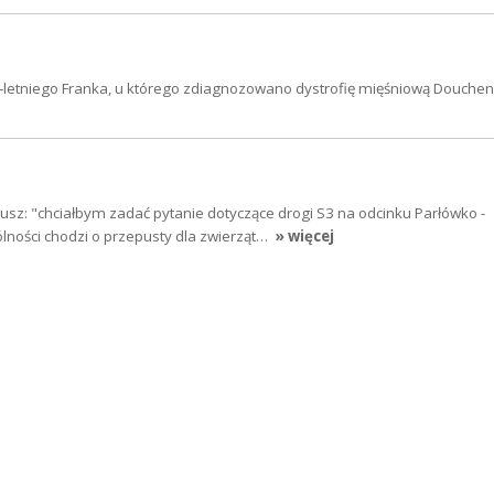
5-letniego Franka, u którego zdiagnozowano dystrofię mięśniową Douchen
usz: "chciałbym zadać pytanie dotyczące drogi S3 na odcinku Parłówko -
lności chodzi o przepusty dla zwierząt…
» więcej