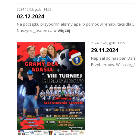
2024-12-02, godz. 14:38
02.12.2024
Na początku przypomnieliśmy apel o pomoc w rehabilitacji dla 
Naszym gościem…
» więcej
2024-11-29, godz. 13:22
29.11.2024
Napisał do nas pan Dari
Przybiernów. W szczegó