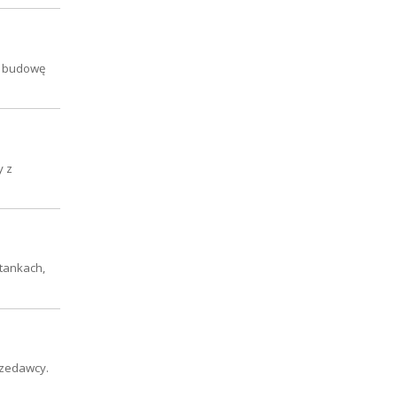
na budowę
y z
stankach,
rzedawcy.