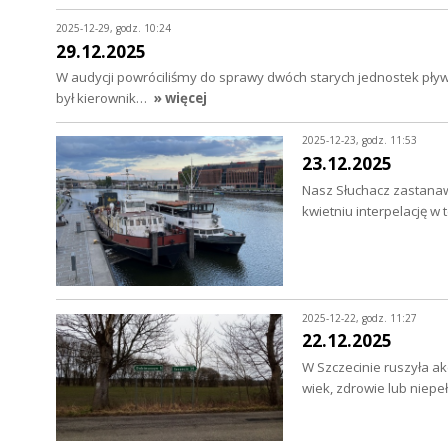
2025-12-29, godz. 10:24
29.12.2025
W audycji powróciliśmy do sprawy dwóch starych jednostek pły
był kierownik…
» więcej
2025-12-23, godz. 11:53
23.12.2025
Nasz Słuchacz zastanawi
kwietniu interpelację w
2025-12-22, godz. 11:27
22.12.2025
W Szczecinie ruszyła ak
wiek, zdrowie lub nie