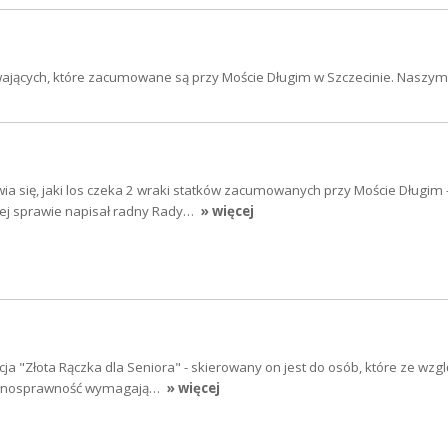
wających, które zacumowane są przy Moście Długim w Szczecinie. Naszy
a się, jaki los czeka 2 wraki statków zacumowanych przy Moście Długim 
 tej sprawie napisał radny Rady…
» więcej
cja "Złota Rączka dla Seniora" - skierowany on jest do osób, które ze wzg
pełnosprawność wymagają…
» więcej