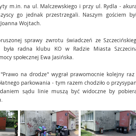
ty m.in. na ul. Malczewskiego i przy ul. Rydla - akur
szyscy go jednak przestrzegali. Naszym gościem by
e Joanna Wojtach.
ruszonej sprawy zwrotu świadczeń ze Szczecińskie
 była radna klubu KO w Radzie Miasta Szczecin
mocy społecznej Ewa Jasińska.
 "Prawo na drodze" wygrał prawomocnie kolejny raz
 płatnego parkowania - tym razem chodziło o przysypa
 Zdaniem sądu linie muszą być widoczne by pobier
.