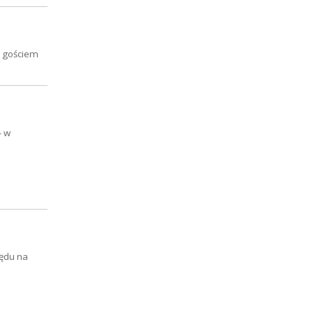
m gościem
- w
lędu na