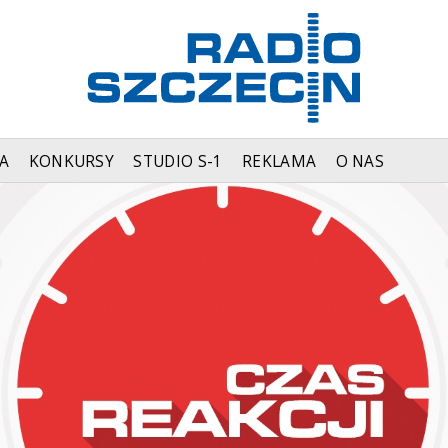
A
KONKURSY
STUDIO S-1
REKLAMA
O NAS