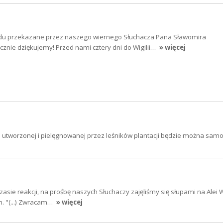
adu przekazane przez naszego wiernego Słuchacza Pana Sławomira
znie dziękujemy! Przed nami cztery dni do Wigilii…
» więcej
ie utworzonej i pielęgnowanej przez leśników plantacji będzie można samo
zasie reakcji, na prośbę naszych Słuchaczy zajęliśmy się słupami na Alei
m. "(...) Zwracam…
» więcej