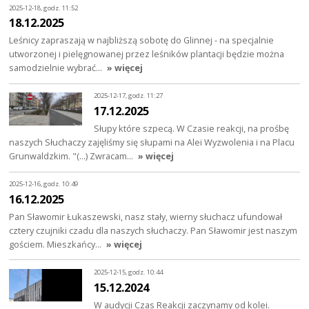
2025-12-18, godz. 11:52
18.12.2025
Leśnicy zapraszają w najbliższą sobotę do Glinnej - na specjalnie
utworzonej i pielęgnowanej przez leśników plantacji będzie można
samodzielnie wybrać…
» więcej
2025-12-17, godz. 11:27
17.12.2025
Słupy które szpecą. W Czasie reakcji, na prośbę
naszych Słuchaczy zajęliśmy się słupami na Alei Wyzwolenia i na Placu
Grunwaldzkim. "(...) Zwracam…
» więcej
2025-12-16, godz. 10:49
16.12.2025
Pan Sławomir Łukaszewski, nasz stały, wierny słuchacz ufundował
cztery czujniki czadu dla naszych słuchaczy. Pan Sławomir jest naszym
gościem. Mieszkańcy…
» więcej
2025-12-15, godz. 10:44
15.12.2024
W audycji Czas Reakcji zaczynamy od kolei.