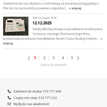
Zadzwonił do nas słuchacz z informacją, że poranny pociąg jadący z
Płot do Szczecina który powinien odjeżdżać…
» więcej
2025-12-12, godz. 09:59
12.12.2025
Święty Mikołaj istnieje,na przykład w osobie pana
Tomasza, naszego Słuchacza! Jego firma
postanowiła przekazać nieodpłatnie fanom Czasu Reakcji kolejne…
»
więcej
1
2
3
4
5
246 na 25 stronach
Zadzwoń do studia: 510 777 666
Czujny non stop: 510 777 222
Wyślij do nas wiadomość