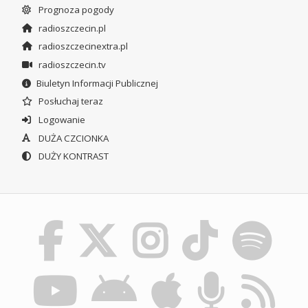
Prognoza pogody
radioszczecin.pl
radioszczecinextra.pl
radioszczecin.tv
Biuletyn Informacji Publicznej
Posłuchaj teraz
Logowanie
DUŻA CZCIONKA
DUŻY KONTRAST