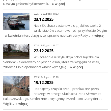
Naszym gościem był kierownik…
» więcej
2025-12-23, godz. 11:53
23.12.2025
Nasz Słuchacz zastanawia się, jaki los czeka 2
wraki statków zacumowanych przy Moście Długim
- w kwietniu interpelację w tej sprawie napisał radny Rady…
» więcej
2025-12-22, godz. 11:27
22.12.2025
W Szczecinie ruszyła akcja "Złota Rączka dla
Seniora" - skierowany on jest do osób, które ze względu na wiek,
zdrowie lub niepełnosprawność wymagają…
» więcej
2025-12-19, godz. 10:19
19.12.2025
Rozdajemy czujniki czadu przekazane przez
naszego wiernego Słuchacza Pana Sławomira
Łukaszewskiego. Serdecznie dziękujemy! Przed nami cztery dni do
Wigilii…
» więcej