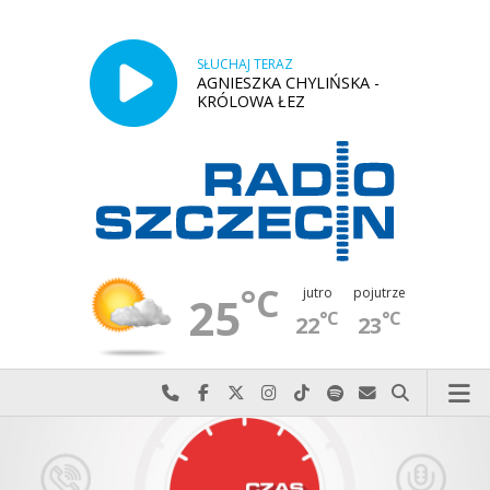
SŁUCHAJ TERAZ
AGNIESZKA CHYLIŃSKA -
KRÓLOWA ŁEZ
°C
jutro
pojutrze
25
°C
°C
22
23
Najlepiej po prostu do nas zadzwoń
Odwiedź nas na Facebook-u
Odwiedź nas na X
Odwiedź nas na Instagram-ie
Odwiedź nas na TikTok-u
Szukaj nas na Spotify
Wyślij do nas w
Szukaj