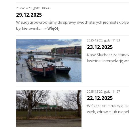
2025-12-29, godz. 10:24
29.12.2025
W audycji powróciliśmy do sprawy dwóch starych jednostek pły
był kierownik…
» więcej
2025-12-23, godz. 11:53
23.12.2025
Nasz Słuchacz zastanawi
kwietniu interpelację w
2025-12-22, godz. 11:27
22.12.2025
W Szczecinie ruszyła ak
wiek, zdrowie lub nie