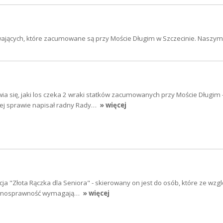
wających, które zacumowane są przy Moście Długim w Szczecinie. Naszy
a się, jaki los czeka 2 wraki statków zacumowanych przy Moście Długim 
 tej sprawie napisał radny Rady…
» więcej
cja "Złota Rączka dla Seniora" - skierowany on jest do osób, które ze wzg
pełnosprawność wymagają…
» więcej