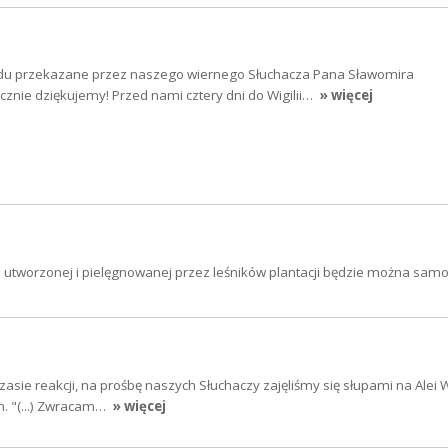
adu przekazane przez naszego wiernego Słuchacza Pana Sławomira
znie dziękujemy! Przed nami cztery dni do Wigilii…
» więcej
ie utworzonej i pielęgnowanej przez leśników plantacji będzie można samo
zasie reakcji, na prośbę naszych Słuchaczy zajęliśmy się słupami na Alei
m. "(...) Zwracam…
» więcej