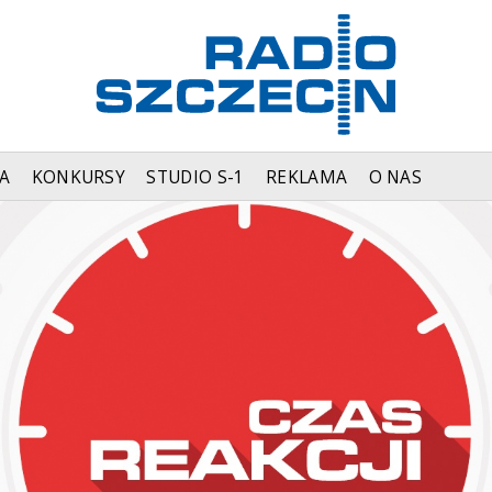
A
KONKURSY
STUDIO S-1
REKLAMA
O NAS