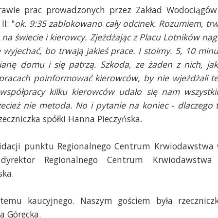
prawie prac prowadzonych przez Zakład Wodociągów
I: "
ok. 9:35 zablokowano cały odcinek. Rozumiem, tr
a świecie i kierowcy. Zjeżdżając z Placu Lotników nag
wyjechać, bo trwają jakieś prace. I stoimy. 5, 10 minu
ianę domu i się patrzą. Szkoda, ze żaden z nich, jak
pracach poinformować kierowców, by nie wjeżdżali t
 współpracy kilku kierowców udało się nam wszystk
ecież nie metoda. No i pytanie na koniec - dlaczego 
zeczniczka spółki Hanna Pieczyńska.
widacji punktu Regionalnego Centrum Krwiodawstwa
dyrektor Regionalnego Centrum Krwiodawstwa
ska.
ystemu kaucyjnego. Naszym gościem była rzecznicz
a Górecka.