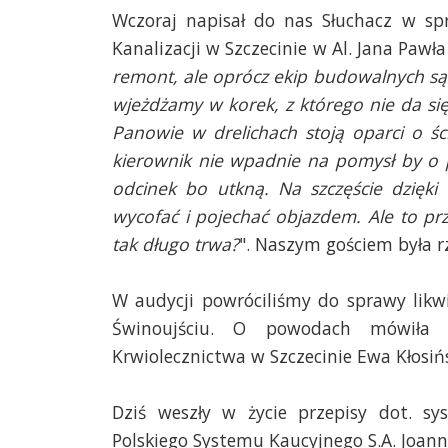
Wczoraj napisał do nas Słuchacz w s
Kanalizacji w Szczecinie w Al. Jana Pawła I
remont, ale oprócz ekip budowalnych są n
wjeżdżamy w korek, z którego nie da się 
Panowie w drelichach stoją oparci o śc
kierownik nie wpadnie na pomysł by o 
odcinek bo utkną. Na szczęście dzięki
wycofać i pojechać objazdem. Ale to prz
tak długo trwa?
". Naszym gościem była r
W audycji powróciliśmy do sprawy lik
Świnoujściu. O powodach mówiła 
Krwiolecznictwa w Szczecinie Ewa Kłosiń
Dziś weszły w życie przepisy dot. s
Polskiego Systemu Kaucyjnego S.A. Joann