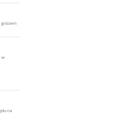
m gościem
- w
lędu na