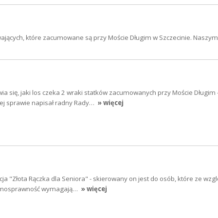
wających, które zacumowane są przy Moście Długim w Szczecinie. Naszy
a się, jaki los czeka 2 wraki statków zacumowanych przy Moście Długim 
 tej sprawie napisał radny Rady…
» więcej
cja "Złota Rączka dla Seniora" - skierowany on jest do osób, które ze wzg
pełnosprawność wymagają…
» więcej