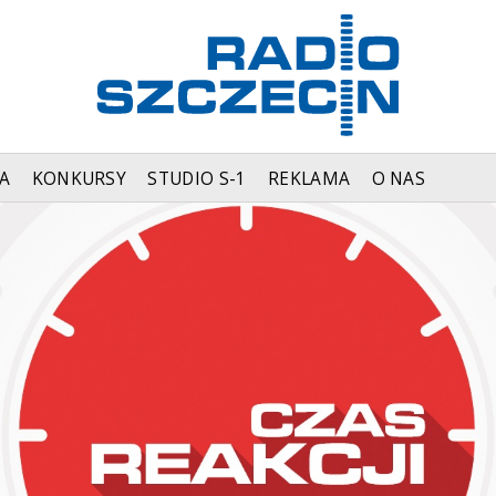
A
KONKURSY
STUDIO S-1
REKLAMA
O NAS