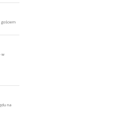
m gościem
- w
lędu na