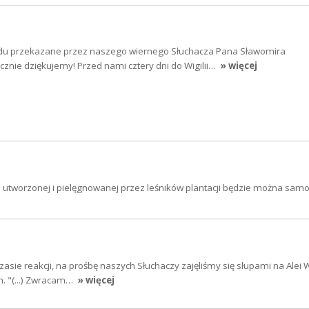
adu przekazane przez naszego wiernego Słuchacza Pana Sławomira
znie dziękujemy! Przed nami cztery dni do Wigilii…
» więcej
ie utworzonej i pielęgnowanej przez leśników plantacji będzie można samo
zasie reakcji, na prośbę naszych Słuchaczy zajęliśmy się słupami na Alei
m. "(...) Zwracam…
» więcej