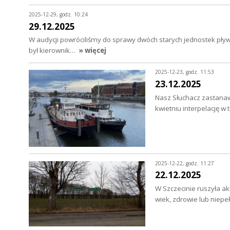
2025-12-29, godz. 10:24
29.12.2025
W audycji powróciliśmy do sprawy dwóch starych jednostek pły
był kierownik…
» więcej
2025-12-23, godz. 11:53
23.12.2025
Nasz Słuchacz zastanawi
kwietniu interpelację w
2025-12-22, godz. 11:27
22.12.2025
W Szczecinie ruszyła ak
wiek, zdrowie lub nie