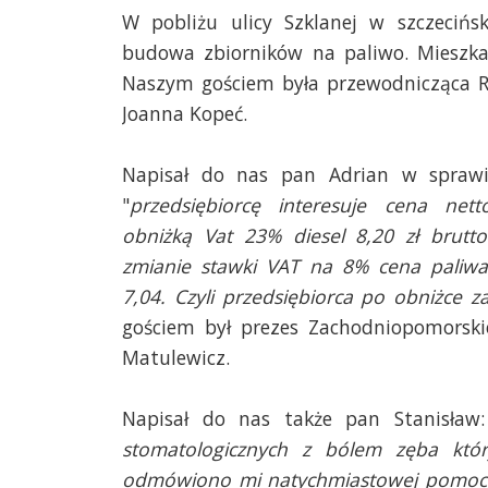
W pobliżu ulicy Szklanej w szczecińs
budowa zbiorników na paliwo. Mieszkań
Naszym gościem była przewodnicząca R
Joanna Kopeć.
Napisał do nas pan Adrian w sprawie
"
przedsiębiorcę interesuje cena net
obniżką Vat 23% diesel 8,20 zł brutto
zmianie stawki VAT na 8% cena paliwa 
7,04. Czyli przedsiębiorca po obniżce za
gościem był prezes Zachodniopomorsk
Matulewicz.
Napisał do nas także pan Stanisław:
stomatologicznych z bólem zęba który
odmówiono mi natychmiastowej pomocy, 