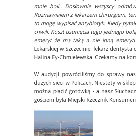
mnie boli.. Dosłownie wszyscy odmówi
Rozmawiałem z lekarzem chirurgiem, te
to mogę wypisać antybiotyk. Kiedy pytałe
chwili. Koszt usunięcia tego jednego bol
emeryt że ma taką a nie inną emeryt
Lekarskiej w Szczecinie, lekarz dentysta 
Halina Ey-Chmielewska. Czekamy na ko
W audycji powróciliśmy do sprawy nasz
dużych sieci w Policach. Niestety w skle
można płacić gotówką - a nasz Słuchacz
gościem była Miejski Rzecznik Konsume