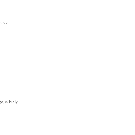
zek z
a, w biały