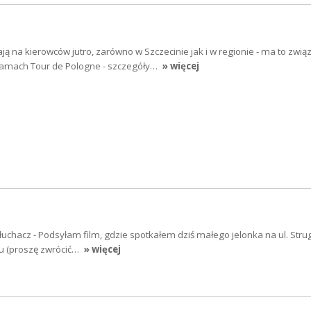
ją na kierowców jutro, zarówno w Szczecinie jak i w regionie - ma to zwią
ramach Tour de Pologne - szczegóły…
» więcej
łuchacz - Podsyłam film, gdzie spotkałem dziś małego jelonka na ul. Strug
iu (proszę zwrócić…
» więcej