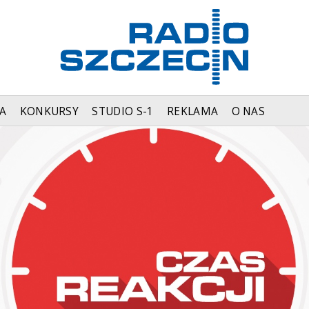
A
KONKURSY
STUDIO S-1
REKLAMA
O NAS