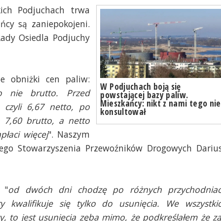
kich Podjuchach trwa
cy są zaniepokojeni.
ady Osiedla Podjuchy
 obniżki cen paliw:
W Podjuchach boją się
to nie brutto. Przed
powstającej bazy paliw.
Mieszkańcy: nikt z nami tego nie
 czyli 6,67 netto, po
konsultował
7,60 brutto, a netto
płaci więcej
". Naszym
iego Stowarzyszenia Przewoźników Drogowych Dariu
 "
od dwóch dni chodzę po różnych przychodnia
 kwalifikuje się tylko do usunięcia. We wszystki
to jest usunięcia zęba mimo, że podkreślałem że z