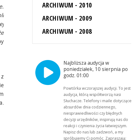
ARCHIWUM - 2010
e.
li
ARCHIWUM - 2009
ej
ARCHIWUM - 2008
że
by
Najbliższa audycja w
poniedziałek, 10 sierpnia po
godz. 01:00
 z
ie
Powtórka wczorajszej audycji. To jest
ym
audycja, którą współtworzą nasi
Słuchacze. Telefony i maile dotyczące
a.
absurdów dnia codziennego,
niesprawiedliwości czy błędnych
decyzji urzędników, inspirują nas do
reakcji i czynienia życia łatwiejszym.
Napisz do nas lub zadzwoń, a my
spróbujemy Ci pomóc. Zapraszają: