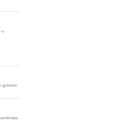
- o
ym gościem
 zamknięta