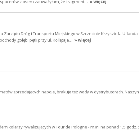
s spacerów z psem zauważyłam, że fragment…
» więcej
a Zarządu Dróg i Transportu Miejskiego w Szczecinie Krzysztofa Uflanda 
dchody gołębi pętli przy ul. Kołłątaja…
» więcej
tomatów sprzedających napoje, brakuje też wody w dystrybutorach. Nasz
em kolarzy rywalizujących w Tour de Pologne - m.in. na ponad 1,5 godz.