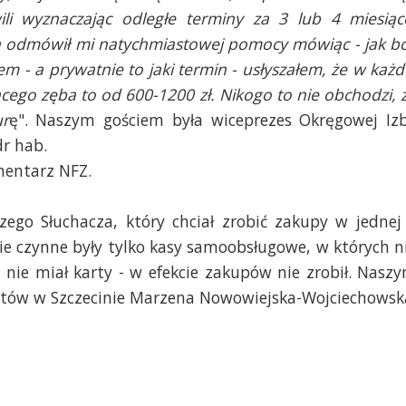
li wyznaczając odległe terminy za 3 lub 4 miesiąc
n odmówił mi natychmiastowej pomocy mówiąc - jak bo
m - a prywatnie to jaki termin - usłyszałem, że w każd
ącego zęba to od 600-1200 zł. Nikogo to nie obchodzi, 
ur
ę". Naszym gościem była wiceprezes Okręgowej Iz
dr hab.
mentarz NFZ.
ego Słuchacza, który chciał zrobić zakupy w jednej
pie czynne były tylko kasy samoobsługowe, w których n
 nie miał karty - w efekcie zakupów nie zrobił. Nasz
ntów w Szczecinie Marzena Nowowiejska-Wojciechowsk