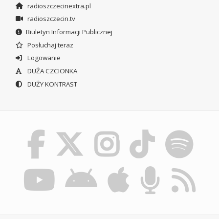
radioszczecinextra.pl
radioszczecin.tv
Biuletyn Informacji Publicznej
Posłuchaj teraz
Logowanie
DUŻA CZCIONKA
DUŻY KONTRAST