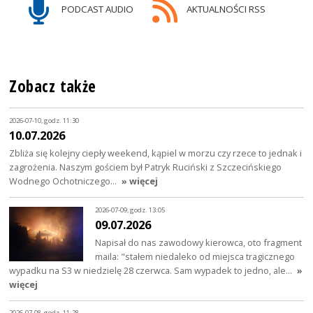
PODCAST AUDIO
AKTUALNOŚCI RSS
Zobacz także
2026-07-10, godz. 11:30
10.07.2026
Zbliża się kolejny ciepły weekend, kąpiel w morzu czy rzece to jednak i
zagrożenia. Naszym gościem był Patryk Ruciński z Szczecińskiego
Wodnego Ochotniczego…
» więcej
2026-07-09, godz. 13:05
09.07.2026
Napisał do nas zawodowy kierowca, oto fragment
maila: "stałem niedaleko od miejsca tragicznego
wypadku na S3 w niedzielę 28 czerwca. Sam wypadek to jedno, ale…
»
więcej
2026-07-08, godz. 11:28