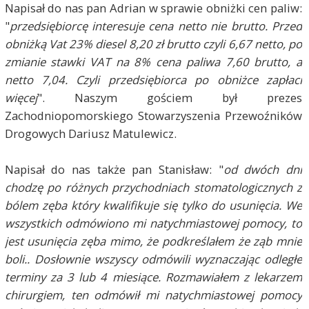
Napisał do nas pan Adrian w sprawie obniżki cen paliw:
"
przedsiębiorcę interesuje cena netto nie brutto. Przed
obniżką Vat 23% diesel 8,20 zł brutto czyli 6,67 netto, po
zmianie stawki VAT na 8% cena paliwa 7,60 brutto, a
netto 7,04. Czyli przedsiębiorca po obniżce zapłaci
więcej
". Naszym gościem był prezes
Zachodniopomorskiego Stowarzyszenia Przewoźników
Drogowych Dariusz Matulewicz.
Napisał do nas także pan Stanisław: "
od dwóch dni
chodzę po różnych przychodniach stomatologicznych z
bólem zęba który kwalifikuje się tylko do usunięcia. We
wszystkich odmówiono mi natychmiastowej pomocy, to
jest usunięcia zęba mimo, że podkreślałem że ząb mnie
boli.. Dosłownie wszyscy odmówili wyznaczając odległe
terminy za 3 lub 4 miesiące. Rozmawiałem z lekarzem
chirurgiem, ten odmówił mi natychmiastowej pomocy