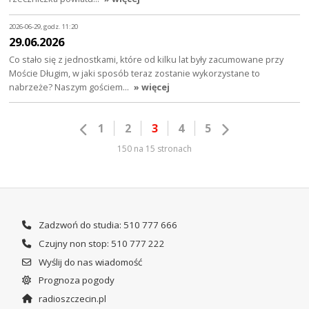
2026-06-29, godz. 11:20
29.06.2026
Co stało się z jednostkami, które od kilku lat były zacumowane przy
Moście Długim, w jaki sposób teraz zostanie wykorzystane to
nabrzeże? Naszym gościem…
» więcej
1
2
3
4
5
150 na 15 stronach
Zadzwoń do studia: 510 777 666
Czujny non stop: 510 777 222
Wyślij do nas wiadomość
Prognoza pogody
radioszczecin.pl