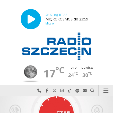
SŁUCHAJ TERAZ
MIQROKOSMOS do 23:59
Miqro
°C
jutro
pojutrze
17
°C
°C
24
30
Najlepiej po prostu do nas zadzwoń
Odwiedź nas na Facebook-u
Odwiedź nas na X
Odwiedź nas na Instagram-ie
Odwiedź nas na TikTok-u
Szukaj nas na Spotify
Wyślij do nas w
Szukaj