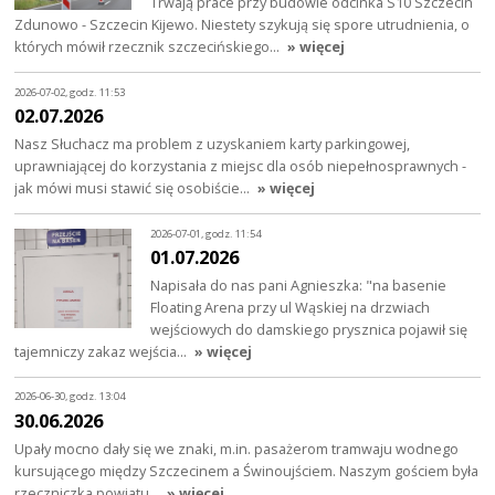
Trwają prace przy budowie odcinka S10 Szczecin
Zdunowo - Szczecin Kijewo. Niestety szykują się spore utrudnienia, o
których mówił rzecznik szczecińskiego…
» więcej
2026-07-02, godz. 11:53
02.07.2026
Nasz Słuchacz ma problem z uzyskaniem karty parkingowej,
uprawniającej do korzystania z miejsc dla osób niepełnosprawnych -
jak mówi musi stawić się osobiście…
» więcej
2026-07-01, godz. 11:54
01.07.2026
Napisała do nas pani Agnieszka: "na basenie
Floating Arena przy ul Wąskiej na drzwiach
wejściowych do damskiego prysznica pojawił się
tajemniczy zakaz wejścia…
» więcej
2026-06-30, godz. 13:04
30.06.2026
Upały mocno dały się we znaki, m.in. pasażerom tramwaju wodnego
kursującego między Szczecinem a Świnoujściem. Naszym gościem była
rzeczniczka powiatu…
» więcej