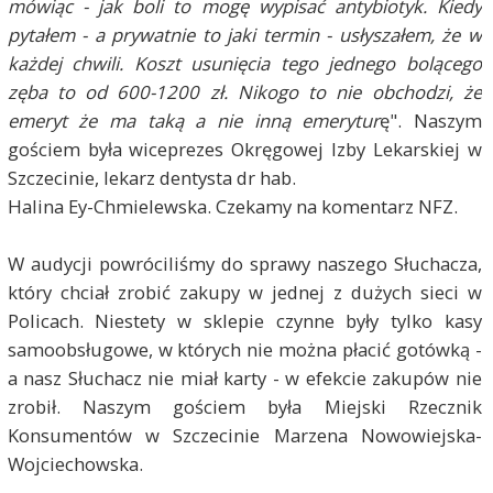
mówiąc - jak boli to mogę wypisać antybiotyk. Kiedy
pytałem - a prywatnie to jaki termin - usłyszałem, że w
każdej chwili. Koszt usunięcia tego jednego bolącego
zęba to od 600-1200 zł. Nikogo to nie obchodzi, że
emeryt że ma taką a nie inną emerytur
ę". Naszym
gościem była wiceprezes Okręgowej Izby Lekarskiej w
Szczecinie, lekarz dentysta dr hab.
Halina Ey-Chmielewska. Czekamy na komentarz NFZ.
W audycji powróciliśmy do sprawy naszego Słuchacza,
który chciał zrobić zakupy w jednej z dużych sieci w
Policach. Niestety w sklepie czynne były tylko kasy
samoobsługowe, w których nie można płacić gotówką -
a nasz Słuchacz nie miał karty - w efekcie zakupów nie
zrobił. Naszym gościem była Miejski Rzecznik
Konsumentów w Szczecinie Marzena Nowowiejska-
Wojciechowska.