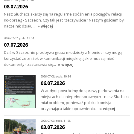
08.07.2026
Nasz Słuchacz skarży się na regularne spóźnienia pociągów relacji
Kołobrzeg - Szczecin. Czy tak jest rzeczywiście? Naszym gościem był
naczelnik działu…
» więcej
2026-07-07, godz. 13:04
07.07.2026
Dziś w Szczecinie przebywa grupa młodzieży z Niemiec - czy mogą
korzystać ze zniżek w komunikacji miejskiej, jakie muszą mieć
dokumenty - zastanawia się…
» więcej
2026-07-06, godz. 10:54
06.07.2026
W audycji powrócimy do sprawy parkowania na
miejscach dla niepełnosprawnych - nasz Słuchacz
miał problem, ponieważ policka komisja
przyznająca takie uprawnienia…
» więcej
2026-07-03, godz. 11:58
03.07.2026