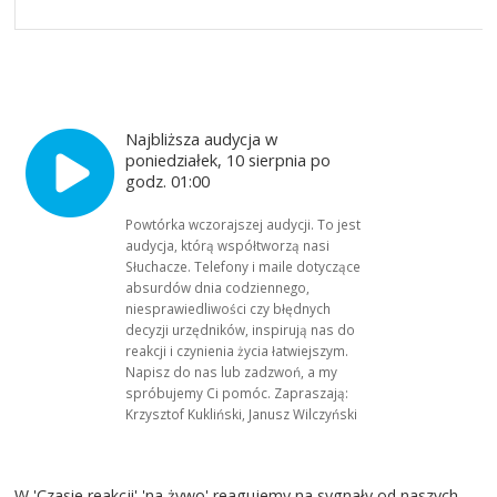
Najbliższa audycja w
poniedziałek, 10 sierpnia po
godz. 01:00
Powtórka wczorajszej audycji. To jest
audycja, którą współtworzą nasi
Słuchacze. Telefony i maile dotyczące
absurdów dnia codziennego,
niesprawiedliwości czy błędnych
decyzji urzędników, inspirują nas do
reakcji i czynienia życia łatwiejszym.
Napisz do nas lub zadzwoń, a my
spróbujemy Ci pomóc. Zapraszają:
Krzysztof Kukliński, Janusz Wilczyński
W 'Czasie reakcji' 'na żywo' reagujemy na sygnały od naszych