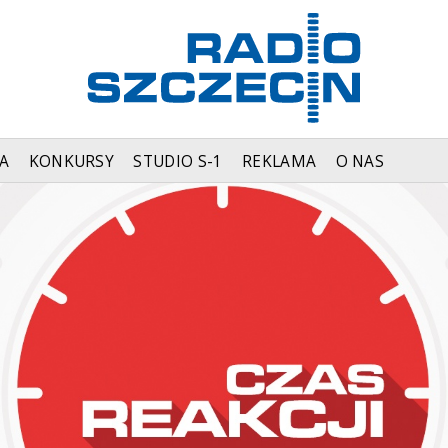
A
KONKURSY
STUDIO S-1
REKLAMA
O NAS