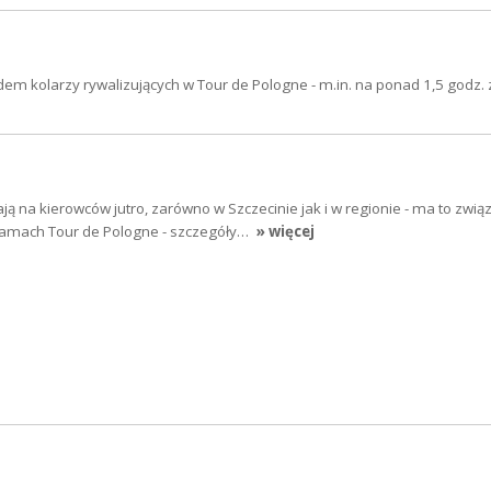
em kolarzy rywalizujących w Tour de Pologne - m.in. na ponad 1,5 godz.
ją na kierowców jutro, zarówno w Szczecinie jak i w regionie - ma to zwią
ramach Tour de Pologne - szczegóły…
» więcej