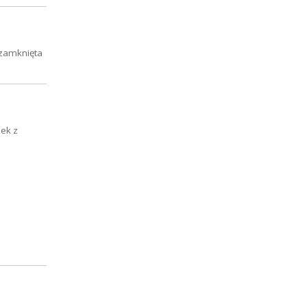
 zamknięta
zek z