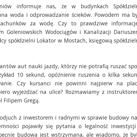
iów informuje nas, że w budynkach Spółdziel
czona woda i odprowadzanie ścieków. Powodem ma b
i rachunków za wodę. Czy to prawdziwe informacj
 Goleniowskich Wodociągów i Kanalizacji Dariusz
y spółdzielni Lokator w Mostach, księgową spółdziel
santów aut nauki jazdy, którzy nie potrafią ruszać sp
rzykład 10 sekund, opóźnienie ruszenia o kilka seku
wanie. Czy kursanci nie powinni najpierw na pla
iero wyjeżdżać na ulice? Rozmawiamy z instruktor
l Filipem Gregą.
odjuch z inwestorem i radnymi w sprawie budowy n
ności pojawiły się pytania o legalność inwestycji
becnie budowa jest wstrzymana, ale wiadomo, że by