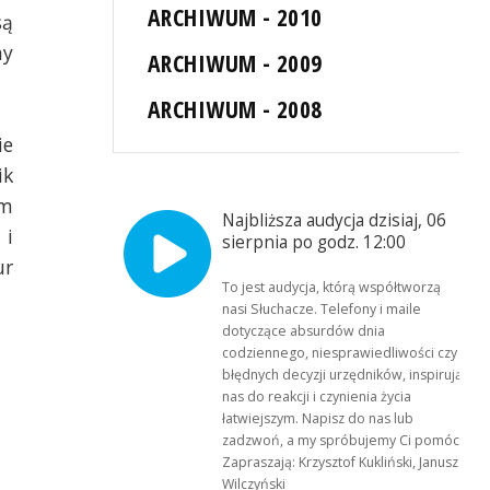
ARCHIWUM - 2010
są
ny
ARCHIWUM - 2009
ARCHIWUM - 2008
ie
ik
ym
Najbliższa audycja dzisiaj, 06
 i
sierpnia po godz. 12:00
ur
To jest audycja, którą współtworzą
nasi Słuchacze. Telefony i maile
dotyczące absurdów dnia
codziennego, niesprawiedliwości czy
błędnych decyzji urzędników, inspirują
nas do reakcji i czynienia życia
łatwiejszym. Napisz do nas lub
zadzwoń, a my spróbujemy Ci pomóc.
Zapraszają: Krzysztof Kukliński, Janusz
Wilczyński