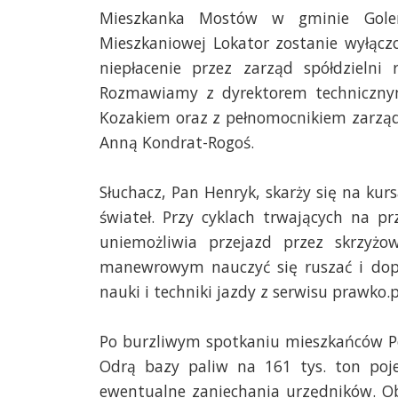
Mieszkanka Mostów w gminie Golen
Mieszkaniowej Lokator zostanie wyłą
niepłacenie przez zarząd spółdzieln
Rozmawiamy z dyrektorem technicznym
Kozakiem oraz z pełnomocnikiem zarządc
Anną Kondrat-Rogoś.
Słuchacz, Pan Henryk, skarży się na kur
świateł. Przy cyklach trwających na p
uniemożliwia przejazd przez skrzyżo
manewrowym nauczyć się ruszać i dop
nauki i techniki jazdy z serwisu prawko.p
Po burzliwym spotkaniu mieszkańców P
Odrą bazy paliw na 161 tys. ton pojem
ewentualne zaniechania urzędników. O