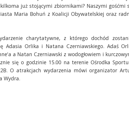
 kilkoma już stojącymi zbiornikami? Naszymi gośćmi 
iasta Maria Bohuń z Koalicji Obywatelskiej oraz rad
ydarzenie charytatywne, z którego dochód zostan
cję Adasia Orlika i Natana Czerniawskiego. Adaś Orl
enne'a a Natan Czerniawski z wodogłowiem i kurczow
ie się o godzinie 15.00 na terenie Ośrodka Sportu
ej 2B. O atrakcjach wydarzenia mówi organizator Art
a Wydra.