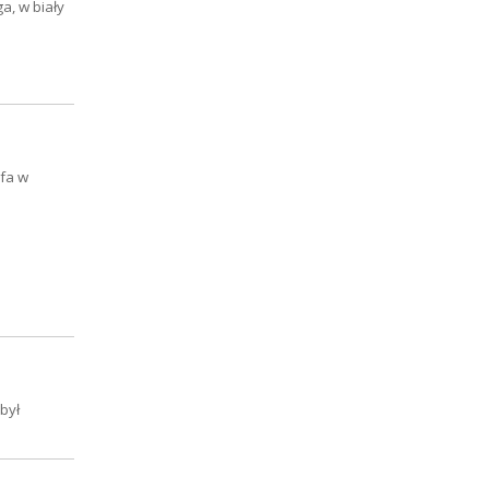
a, w biały
ofa w
był