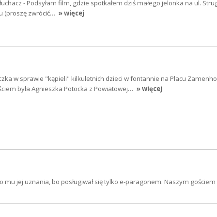
łuchacz - Podsyłam film, gdzie spotkałem dziś małego jelonka na ul. Strug
iu (proszę zwrócić…
» więcej
zka w sprawie "kąpieli" kilkuletnich dzieci w fontannie na Placu Zamenh
ściem była Agnieszka Potocka z Powiatowej…
» więcej
o mu jej uznania, bo posługiwał się tylko e-paragonem. Naszym gościem 