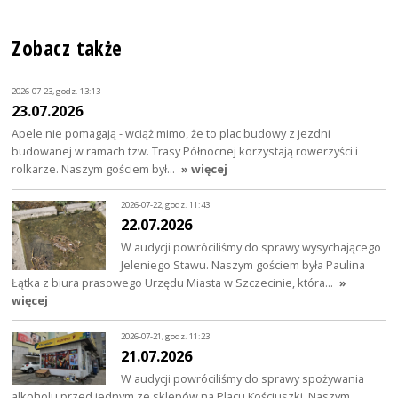
Zobacz także
2026-07-23, godz. 13:13
23.07.2026
Apele nie pomagają - wciąż mimo, że to plac budowy z jezdni
budowanej w ramach tzw. Trasy Północnej korzystają rowerzyści i
rolkarze. Naszym gościem był…
» więcej
2026-07-22, godz. 11:43
22.07.2026
W audycji powróciliśmy do sprawy wysychającego
Jeleniego Stawu. Naszym gościem była Paulina
Łątka z biura prasowego Urzędu Miasta w Szczecinie, która…
»
więcej
2026-07-21, godz. 11:23
21.07.2026
W audycji powróciliśmy do sprawy spożywania
alkoholu przed jednym ze sklepów na Placu Kościuszki. Naszym