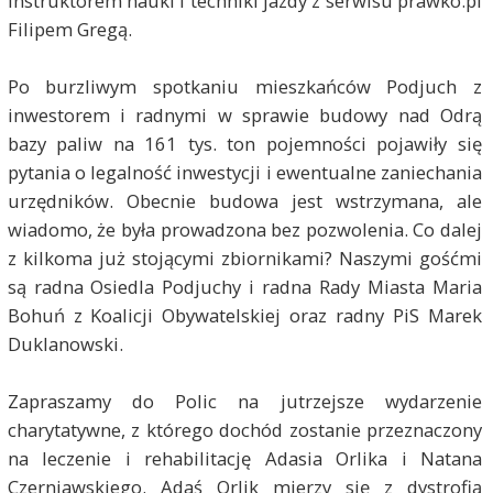
instruktorem nauki i techniki jazdy z serwisu prawko.pl
Filipem Gregą.
Po burzliwym spotkaniu mieszkańców Podjuch z
inwestorem i radnymi w sprawie budowy nad Odrą
bazy paliw na 161 tys. ton pojemności pojawiły się
pytania o legalność inwestycji i ewentualne zaniechania
urzędników. Obecnie budowa jest wstrzymana, ale
wiadomo, że była prowadzona bez pozwolenia. Co dalej
z kilkoma już stojącymi zbiornikami? Naszymi gośćmi
są radna Osiedla Podjuchy i radna Rady Miasta Maria
Bohuń z Koalicji Obywatelskiej oraz radny PiS Marek
Duklanowski.
Zapraszamy do Polic na jutrzejsze wydarzenie
charytatywne, z którego dochód zostanie przeznaczony
na leczenie i rehabilitację Adasia Orlika i Natana
Czerniawskiego. Adaś Orlik mierzy się z dystrofią