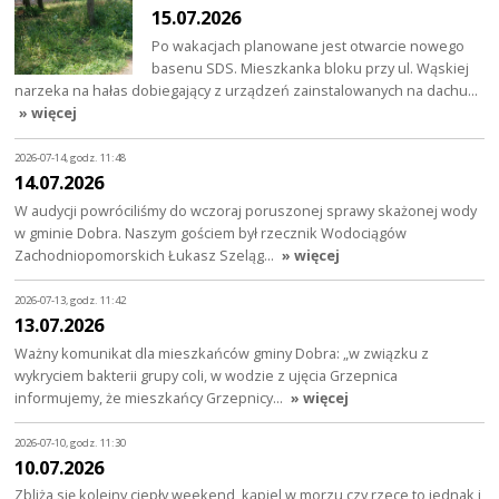
15.07.2026
Po wakacjach planowane jest otwarcie nowego
basenu SDS. Mieszkanka bloku przy ul. Wąskiej
narzeka na hałas dobiegający z urządzeń zainstalowanych na dachu…
» więcej
2026-07-14, godz. 11:48
14.07.2026
W audycji powróciliśmy do wczoraj poruszonej sprawy skażonej wody
w gminie Dobra. Naszym gościem był rzecznik Wodociągów
Zachodniopomorskich Łukasz Szeląg…
» więcej
2026-07-13, godz. 11:42
13.07.2026
Ważny komunikat dla mieszkańców gminy Dobra: „w związku z
wykryciem bakterii grupy coli, w wodzie z ujęcia Grzepnica
informujemy, że mieszkańcy Grzepnicy…
» więcej
2026-07-10, godz. 11:30
10.07.2026
Zbliża się kolejny ciepły weekend, kąpiel w morzu czy rzece to jednak i