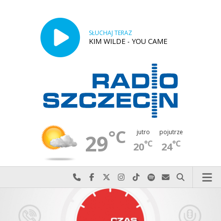
SŁUCHAJ TERAZ
KIM WILDE - YOU CAME
°C
jutro
pojutrze
29
°C
°C
20
24
Najlepiej po prostu do nas zadzwoń
Odwiedź nas na Facebook-u
Odwiedź nas na X
Odwiedź nas na Instagram-ie
Odwiedź nas na TikTok-u
Szukaj nas na Spotify
Wyślij do nas w
Szukaj