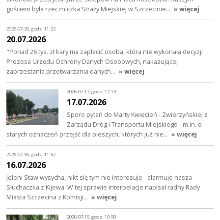
gościem była rzeczniczka Straży Miejskiej w Szczecinie…
» więcej
2026-07-20, godz. 11:22
20.07.2026
"Ponad 26 tys. zł kary ma zapłacić osoba, która nie wykonała decyzji
Prezesa Urzędu Ochrony Danych Osobowych, nakazującej
zaprzestania przetwarzania danych…
» więcej
2026-07-17, godz. 12:13
17.07.2026
Sporo pytań do Marty Kwiecień - Zwierzyńskiej z
Zarządu Dróg i Transportu Miejskiego - m.in. o
starych oznaczeń przejść dla pieszych, których już nie…
» więcej
2026-07-16, godz. 11:52
16.07.2026
Jeleni Staw wysycha, nikt się tym nie interesuje - alarmuje nasza
Słuchaczka z Kijewa. W tej sprawie interpelacje napisał radny Rady
Miasta Szczecina z Komisji…
» więcej
2026-07-15, godz. 10:50