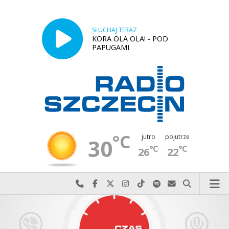
SŁUCHAJ TERAZ
KORA OLA OLA! - POD
PAPUGAMI
°C
jutro
pojutrze
30
°C
°C
26
22
Najlepiej po prostu do nas zadzwoń
Odwiedź nas na Facebook-u
Odwiedź nas na X
Odwiedź nas na Instagram-ie
Odwiedź nas na TikTok-u
Szukaj nas na Spotify
Wyślij do nas w
Szukaj