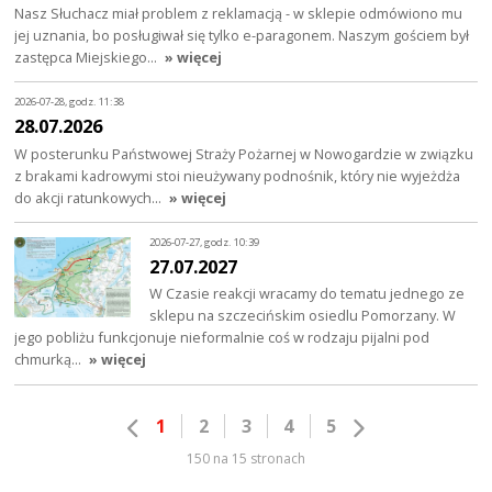
Nasz Słuchacz miał problem z reklamacją - w sklepie odmówiono mu
jej uznania, bo posługiwał się tylko e-paragonem. Naszym gościem był
zastępca Miejskiego…
» więcej
2026-07-28, godz. 11:38
28.07.2026
W posterunku Państwowej Straży Pożarnej w Nowogardzie w związku
z brakami kadrowymi stoi nieużywany podnośnik, który nie wyjeżdża
do akcji ratunkowych…
» więcej
2026-07-27, godz. 10:39
27.07.2027
W Czasie reakcji wracamy do tematu jednego ze
sklepu na szczecińskim osiedlu Pomorzany. W
jego pobliżu funkcjonuje nieformalnie coś w rodzaju pijalni pod
chmurką…
» więcej
1
2
3
4
5
150 na 15 stronach