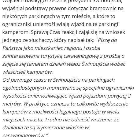
Wojciech Basałygo rzecznik prezydent Świnoujścia,
wyjaśniał podstawy prawne dotycząc bramownic na
niektórych parkingach w tym mieście, a które to
ograniczniki uniemożliwiają wjazd na te parkingi
kamperom. Sprawą Czas reakcji zajął się na wniosek
jednego ze słuchaczy, który napisał tak: "
Piszę do
Państwa jako mieszkaniec regionu i osoba
zainteresowana turystyką caravaningową z prośbą o
zajęcie się tematem działań władz Świnoujścia wobec
właścicieli kamperów.
Od pewnego czasu w Świnoujściu na parkingach
ogólnodostępnych montowane są specjalne ograniczniki
wysokości uniemożliwiające wjazd pojazdom powyżej 2
metrów. W praktyce oznacza to całkowite wykluczenie
kamperów z możliwości legalnego postoju w wielu
miejscach miasta. Trudno nie odnieść wrażenia, że
działania te są wymierzone właśnie w
caravaningowców."