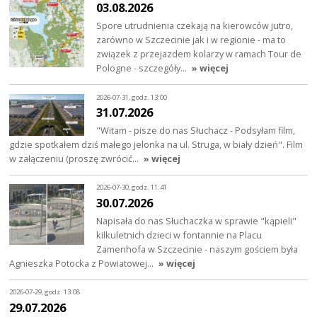
03.08.2026
Spore utrudnienia czekają na kierowców jutro,
zarówno w Szczecinie jak i w regionie - ma to
związek z przejazdem kolarzy w ramach Tour de
Pologne - szczegóły…
» więcej
2026-07-31, godz. 13:00
31.07.2026
"Witam - pisze do nas Słuchacz - Podsyłam film,
gdzie spotkałem dziś małego jelonka na ul. Struga, w biały dzień". Film
w załączeniu (proszę zwrócić…
» więcej
2026-07-30, godz. 11:41
30.07.2026
Napisała do nas Słuchaczka w sprawie "kąpieli"
kilkuletnich dzieci w fontannie na Placu
Zamenhofa w Szczecinie - naszym gościem była
Agnieszka Potocka z Powiatowej…
» więcej
2026-07-29, godz. 13:08
29.07.2026