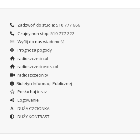
Zadzwoń do studia: 510 777 666
Czujny non stop: 510 777 222
Wyślij do nas wiadomość
Prognoza pogody
radioszczecin.pl
radioszczecinextra.pl
radioszczecin.tv
Biuletyn Informacji Publicznej
Posłuchaj teraz
Logowanie
DUŻA CZCIONKA
DUŻY KONTRAST