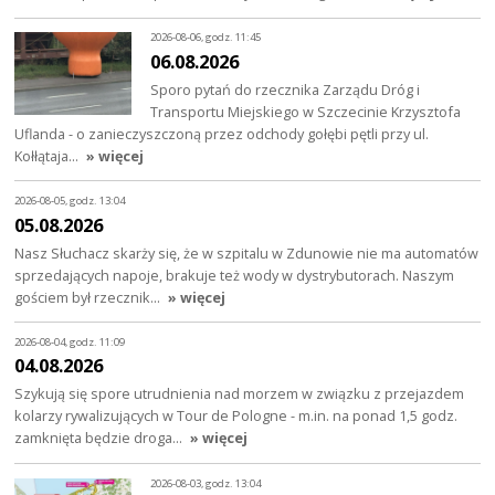
2026-08-06, godz. 11:45
06.08.2026
Sporo pytań do rzecznika Zarządu Dróg i
Transportu Miejskiego w Szczecinie Krzysztofa
Uflanda - o zanieczyszczoną przez odchody gołębi pętli przy ul.
Kołłątaja…
» więcej
2026-08-05, godz. 13:04
05.08.2026
Nasz Słuchacz skarży się, że w szpitalu w Zdunowie nie ma automatów
sprzedających napoje, brakuje też wody w dystrybutorach. Naszym
gościem był rzecznik…
» więcej
2026-08-04, godz. 11:09
04.08.2026
Szykują się spore utrudnienia nad morzem w związku z przejazdem
kolarzy rywalizujących w Tour de Pologne - m.in. na ponad 1,5 godz.
zamknięta będzie droga…
» więcej
2026-08-03, godz. 13:04